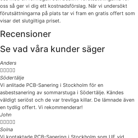
oss så ger vi dig ett kostnadsförslag. När vi undersökt
förutsättningarna på plats tar vi fram en gratis offert som
visar det slutgiltiga priset.
Recensioner
Se vad våra kunder säger
Anders





Södertälje
Vi anlitade PCB-Sanering i Stockholm för en
asbestsanering av sommarstuga i Södertälje. Kändes
väldigt seriöst och de var trevliga killar. De lämnade även
en tydlig offert. Vi rekommenderar!
John





Solna
Vi kontaktade PCB-Sanering i Stockholm som UE vid