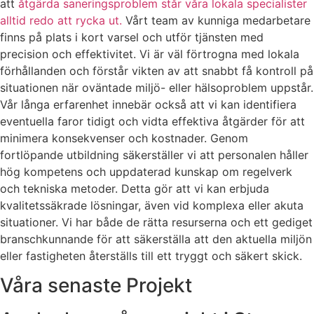
att
åtgärda saneringsproblem står våra lokala specialister
alltid redo att rycka ut.
Vårt team av kunniga medarbetare
finns på plats i kort varsel och utför tjänsten med
precision och effektivitet. Vi är väl förtrogna med lokala
förhållanden och förstår vikten av att snabbt få kontroll på
situationen när oväntade miljö- eller hälsoproblem uppstår.
Vår långa erfarenhet innebär också att vi kan identifiera
eventuella faror tidigt och vidta effektiva åtgärder för att
minimera konsekvenser och kostnader. Genom
fortlöpande utbildning säkerställer vi att personalen håller
hög kompetens och uppdaterad kunskap om regelverk
och tekniska metoder. Detta gör att vi kan erbjuda
kvalitetssäkrade lösningar, även vid komplexa eller akuta
situationer. Vi har både de rätta resurserna och ett gediget
branschkunnande för att säkerställa att den aktuella miljön
eller fastigheten återställs till ett tryggt och säkert skick.
Våra senaste Projekt