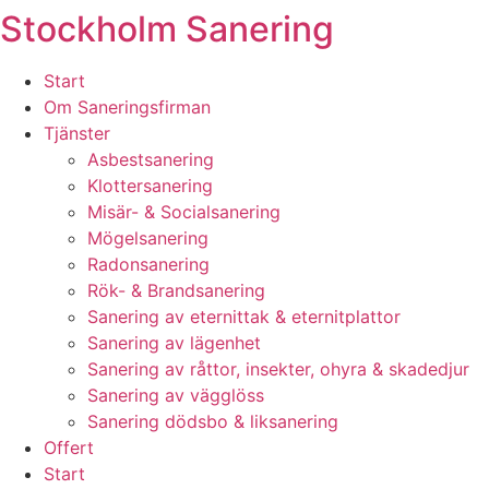
Stockholm Sanering
Skip
to
content
Start
Om Saneringsfirman
Tjänster
Asbestsanering
Klottersanering
Misär- & Socialsanering
Mögelsanering
Radonsanering
Rök- & Brandsanering
Sanering av eternittak & eternitplattor
Sanering av lägenhet
Sanering av råttor, insekter, ohyra & skadedjur
Sanering av vägglöss
Sanering dödsbo & liksanering
Offert
Start