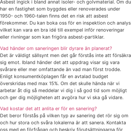
Asbest ingick i bland annat isoler- och golvmaterial. Om du
har en fastighet som byggdes eller renoverades under
1950- och 1960-talen finns det en risk att asbest
förekommer. Du kan boka oss för en inspektion och analys
vilket kan vara en bra idé till exempel inför renoveringar
eller rivningar som kan frigöra asbest-partiklar.
Vad händer om saneringen blir dyrare än planerat?
Det är väldigt sällsynt men det går förstås inte att försäkra
sig emot. Ibland händer det att uppdrag visar sig vara
svårare eller mer omfattande än vad man först trodde.
Enligt konsumentköplagen får en avtalad budget
överskridas med max 15%. Om det skulle hända när vi
arbetar åt dig så meddelar vi dig i så god tid som möjligt
och ger dig möjligheten att avgöra hur vi ska gå vidare.
Vad kostar det att anlita er för en sanering?
Det beror förstås på vilken typ av sanering det rör sig om
och hur stora och svåra lokalerna är att sanera. Kontakta
oss med en förfrågan och beskriv förutsättningarna för