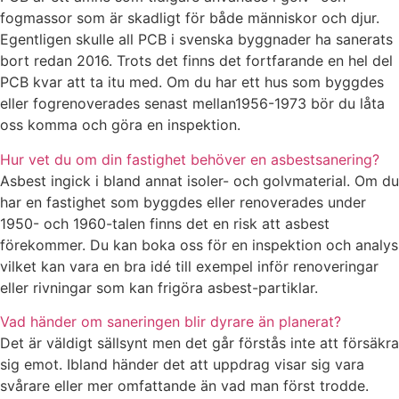
fogmassor som är skadligt för både människor och djur.
Egentligen skulle all PCB i svenska byggnader ha sanerats
bort redan 2016. Trots det finns det fortfarande en hel del
PCB kvar att ta itu med. Om du har ett hus som byggdes
eller fogrenoverades senast mellan1956-1973 bör du låta
oss komma och göra en inspektion.
Hur vet du om din fastighet behöver en asbestsanering?
Asbest ingick i bland annat isoler- och golvmaterial. Om du
har en fastighet som byggdes eller renoverades under
1950- och 1960-talen finns det en risk att asbest
förekommer. Du kan boka oss för en inspektion och analys
vilket kan vara en bra idé till exempel inför renoveringar
eller rivningar som kan frigöra asbest-partiklar.
Vad händer om saneringen blir dyrare än planerat?
Det är väldigt sällsynt men det går förstås inte att försäkra
sig emot. Ibland händer det att uppdrag visar sig vara
svårare eller mer omfattande än vad man först trodde.