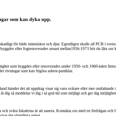
ingar som kan dyka upp.
kadligt för både människor och djur. Egentligen skulle all PCB i svensk
m byggdes eller fogrenoverades senast mellan1956-1973 bör du låta oss
stighet som byggdes eller renoverades under 1950- och 1960-talen finns
ler rivningar som kan frigöra asbest-partiklar.
 Ibland händer det att uppdrag visar sig vara svårare eller mer omfattan
 dig så meddelar vi dig i så god tid som möjligt och ger dig möjlighete
a och svåra lokalerna är att sanera. Kontakta oss med en förfrågan och be
sar det slutgiltiga priset.