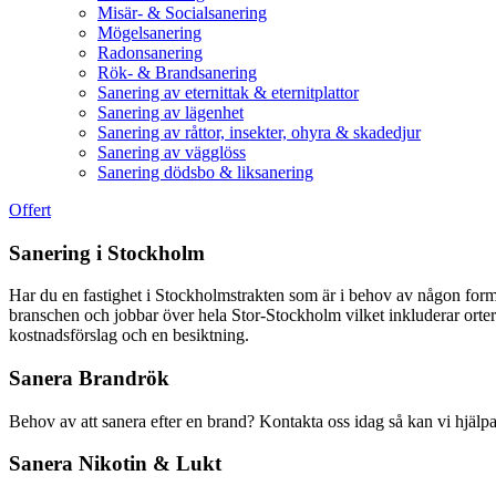
Misär- & Socialsanering
Mögelsanering
Radonsanering
Rök- & Brandsanering
Sanering av eternittak & eternitplattor
Sanering av lägenhet
Sanering av råttor, insekter, ohyra & skadedjur
Sanering av vägglöss
Sanering dödsbo & liksanering
Offert
Sanering i Stockholm
Har du en fastighet i Stockholmstrakten som är i behov av någon form 
branschen och jobbar över hela Stor-Stockholm vilket inkluderar orter
kostnadsförslag och en besiktning.
Sanera Brandrök
Behov av att sanera efter en brand? Kontakta oss idag så kan vi hjälpa
Sanera Nikotin & Lukt