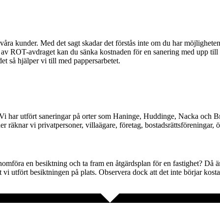
ll våra kunder. Med det sagt skadar det förstås inte om du har möjligheten
älp av ROT-avdraget kan du sänka kostnaden för en sanering med upp til
det så hjälper vi till med pappersarbetet.
. Vi har utfört saneringar på orter som Haninge, Huddinge, Nacka och 
r räknar vi privatpersoner, villaägare, företag, bostadsrättsföreningar, 
mföra en besiktning och ta fram en åtgärdsplan för en fastighet? Då är
att vi utfört besiktningen på plats. Observera dock att det inte börjar kost