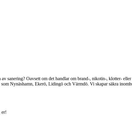
av sanering? Oavsett om det handlar om brand-, nikotin-, klotter- eller
 som Nynäshamn, Ekerö, Lidingö och Värmdö. Vi skapar säkra inomhusmiljö
 er!