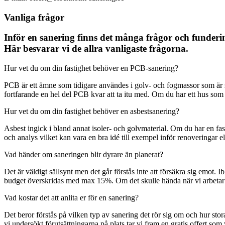
Vanliga frågor
Inför en sanering finns det många frågor och funder
Här besvarar vi de allra vanligaste frågorna.
Hur vet du om din fastighet behöver en PCB-sanering?
PCB är ett ämne som tidigare användes i golv- och fogmassor som är s
fortfarande en hel del PCB kvar att ta itu med. Om du har ett hus so
Hur vet du om din fastighet behöver en asbestsanering?
Asbest ingick i bland annat isoler- och golvmaterial. Om du har en fa
och analys vilket kan vara en bra idé till exempel inför renoveringar el
Vad händer om saneringen blir dyrare än planerat?
Det är väldigt sällsynt men det går förstås inte att försäkra sig emot.
budget överskridas med max 15%. Om det skulle hända när vi arbetar åt
Vad kostar det att anlita er för en sanering?
Det beror förstås på vilken typ av sanering det rör sig om och hur stor
vi undersökt förutsättningarna på plats tar vi fram en gratis offert som vi