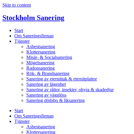
Skip to content
Stockholm Sanering
Start
Om Saneringsfirman
Tjänster
Asbestsanering
Klottersanering
Misär- & Socialsanering
Mögelsanering
Radonsanering
Rök- & Brandsanering
Sanering av eternittak & eternitplattor
Sanering av lägenhet
Sanering av råttor, insekter, ohyra & skadedjur
Sanering av vägglöss
Sanering dödsbo & liksanering
Start
Om Saneringsfirman
Tjänster
Asbestsanering
Klottersanering