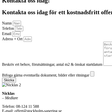
Kontakta oss idag!
Kontakta oss idag för ett kostnadsfritt offe
Namn
Telefon
Email
Adress + Ort
Beskriv ert behov, förutsättningar, antal m2 & önskat startdatum
Bifoga gärna eventuella dokument, bilder eller ritningar
Bifoga gärna eventuella dokument, bilder eller ritningar
Skicka
Nicklas
–
Medlare
Telefon: 08-124 11 588
E-mail: offert@stockholm-sanering.se