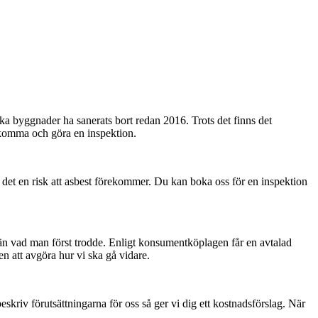
a byggnader ha sanerats bort redan 2016. Trots det finns det
 komma och göra en inspektion.
 det en risk att asbest förekommer. Du kan boka oss för en inspektion
de än vad man först trodde. Enligt konsumentköplagen får en avtalad
n att avgöra hur vi ska gå vidare.
skriv förutsättningarna för oss så ger vi dig ett kostnadsförslag. När