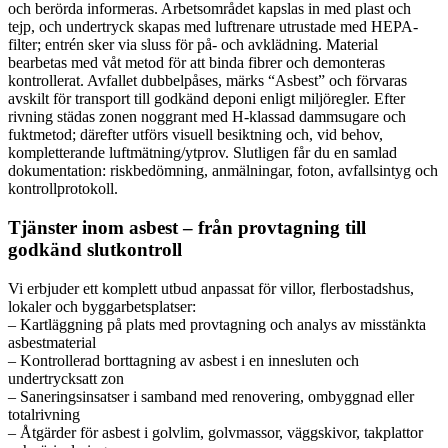
och berörda informeras. Arbetsområdet kapslas in med plast och
tejp, och undertryck skapas med luftrenare utrustade med HEPA-
filter; entrén sker via sluss för på- och avklädning. Material
bearbetas med våt metod för att binda fibrer och demonteras
kontrollerat. Avfallet dubbelpåses, märks “Asbest” och förvaras
avskilt för transport till godkänd deponi enligt miljöregler. Efter
rivning städas zonen noggrant med H-klassad dammsugare och
fuktmetod; därefter utförs visuell besiktning och, vid behov,
kompletterande luftmätning/ytprov. Slutligen får du en samlad
dokumentation: riskbedömning, anmälningar, foton, avfallsintyg och
kontrollprotokoll.
Tjänster inom asbest – från provtagning till
godkänd slutkontroll
Vi erbjuder ett komplett utbud anpassat för villor, flerbostadshus,
lokaler och byggarbetsplatser:
– Kartläggning på plats med provtagning och analys av misstänkta
asbestmaterial
– Kontrollerad borttagning av asbest i en innesluten och
undertrycksatt zon
– Saneringsinsatser i samband med renovering, ombyggnad eller
totalrivning
– Åtgärder för asbest i golvlim, golvmassor, väggskivor, takplattor