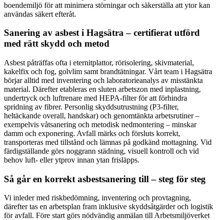
boendemiljö för att minimera störningar och säkerställa att ytor kan
användas säkert efteråt.
Sanering av asbest i Hagsätra – certifierat utförd
med rätt skydd och metod
Asbest påträffas ofta i eternitplattor, rörisolering, skivmaterial,
kakelfix och fog, golvlim samt brandtätningar. Vårt team i Hagsätra
börjar alltid med inventering och laboratorieanalys av misstänkta
material. Därefter etableras en sluten arbetszon med inplastning,
undertryck och luftrenare med HEPA-filter för att förhindra
spridning av fibrer. Personlig skyddsutrustning (P3-filter,
heltäckande overall, handskar) och genomtänkta arbetsrutiner –
exempelvis våtsanering och metodisk nedmontering – minskar
damm och exponering. Avfall märks och försluts korrekt,
transporteras med tillstånd och lämnas på godkänd mottagning. Vid
färdigställande görs noggrann städning, visuell kontroll och vid
behov luft- eller ytprov innan ytan frisläpps.
Så går en korrekt asbestsanering till – steg för steg
Vi inleder med riskbedömning, inventering och provtagning,
därefter tas en arbetsplan fram inklusive skyddsåtgärder och logistik
för avfall. Före start görs nödvändig anmälan till Arbetsmiljöverket