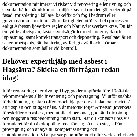
dokumentation minimerar vi risker vid renovering eller rivning och
skyddar både människor och miljö. Oavsett om det gäller eternit på
fasad, rörisolering i källare, kakelfix och fog i badrum eller
golvmassor och mattlim i äldre fastigheter, utför vi hela processen
enligt Arbetsmiljöverkets regler och Naturvårdsverkets krav. Du får
en tydlig arbetsplan, fasta skyddsåtgärder med undertryck och
inplastning, samt korrekt transport och deponering. Resultatet är en
säker arbetsplats, rätt hantering av farligt avfall och spårbar
dokumentation som håller vid kontroll.
Behöver experthjälp med asbest i
Hagsätra? Skicka en förfrågan redan
idag!
Inför renovering eller rivning i byggnader uppförda före 1980-talet
rekommenderas alltid inventering och provtagning. Vi utför snabba
förbedömningar, klara offerter och hjälper dig att planera arbetet så
att tidsplan och budget hålls. Vår metodik följer Arbetsmiljöverkets
föreskrifter om asbest, med utbildad personal, godkänd utrustning
och noggrann riskbedömning innan start. När du kontaktar oss via
formuläret får du återkoppling med förslag på nästa steg – från
provtagning och analys till komplett sanering och
slutdokumentation. Vi anpassar genomförandet efter verksamhet och