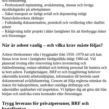
och rörisolering
– Professionell inplastning, avskärmning, slussar och övriga
skyddsåtgärder på arbetsplatsen
– Säker transport av farligt avfall och deponering enligt
Naturvårdsverkets riktlinjer
– Fullständig dokumentation, protokoll och verifiering efter slutfört
arbete
– Rådgivning inför projekt i äldre fastigheter för att förebygga risker
och förseningar
När är asbest vanlig – och vilka krav måste följas?
Asbest förekommer ofta i byggnader från 1950–1970-tal och kan
finnas kvar även i fastigheter färdigställda tidigt 1980-tal. Vid
planerad rivning eller renovering krävs inventering och
riskbedömning; endast utbildad och behörig personal får hantera och
ta bort asbest. Fastighetsägare, BRF:er och byggföretag behöver
säkerställa korrekt arbetsmiljöplan, information till berörda samt
dokumenterad avfallshantering. Genom att följa reglerna minskar du
risken för hälsoproblem, undviker onödiga driftstopp och
säkerställer spårbarhet vid inspektion. Vi hjälper dig att göra rätt från
början och undvika extra kostnader eller förseningar.
Trygg leverans för privatpersoner, BRF och
byggföretag