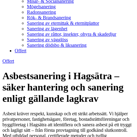
Misär- & Socialsanering
Mögelsanering
Radonsanering
Rök- & Brandsanering
Sanering av eternittak & eternitplattor
Sanering av lägenhet
Sanering av råttor, insekter, ohyra & skadedjur
Sanering av vägglöss
Sanering dödsbo & liksanering
Offert
Offert
Asbestsanering i Hagsätra –
säker hantering och sanering
enligt gällande lagkrav
Asbest kräver respekt, kunskap och ett strikt arbetssätt. Vi hjälper
privatpersoner, fastighetsägare, företag, bostadsrättsföreningar och
byggföretag i Hagsätra att identifiera och sanera asbest på ett tryggt
och lagligt sätt – från första provtagning till godkänd slutkontroll.
Med utbildad personal, certifierade metoder och tydlig