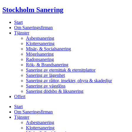
Skip
Stockholm Sanering
to
content
Start
Om Saneringsfirman
Tjänster
Asbestsanering
Klottersanering
Misär- & Socialsanering
Mögelsanering
Radonsanering
Rök- & Brandsanering
Sanering av eternittak & eternitplattor
Sanering av lägenhet
Sanering av råttor, insekter, ohyra & skadedjur
Sanering av vägglöss
Sanering dödsbo & liksanering
Offert
Start
Om Saneringsfirman
Tjänster
Asbestsanering
Klottersanering