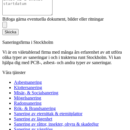
Bifoga gärna eventuella dokument, bilder eller ritningar
Skicka
Saneringsfirma i Stockholm
Vi är en väletablerad firma med många års erfarenhet av att utföra
olika typer av saneringar i och i trakterna runt Stockholm. Vi kan
hjälpa dig med PCB-, asbest- och andra typer av saneringar.
Våra tjänster
Asbestsanering
Klottersanering
Misär- & Socialsanering
Mögelsanering
Radonsanering
Rök- & Brandsanering
Sanering av eternittak & eternitplattor
Sanering av lägenhet
Sanering av råttor, insekter, ohyra & skadedjur
Sanering av vägglöss