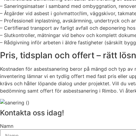
– Saneringsinsatser i samband med ombyggnation, renoveri
– Åtgärder vid asbest i golvmattor/lim, väggskivor, takmater
– Professionell inplastning, avskärmning, undertryck och an
– Certifierad transport av farligt avfall och deponering h
– Slutkontroller, mätningar vid behov och komplett dokume
– Rådgivning inför arbeten i äldre fastigheter (särskilt b
Pris, tidsplan och offert – rätt lös
Kostnaden för asbestsanering beror på mängd och typ av ma
inventering lämnar vi en tydlig offert med fast pris eller 
krävs och håller löpande dialog under projektet. Vill du ve
bedömning samt offert för asbestsanering i Rimbo. Vi åte
Kontakta oss idag!
Namn