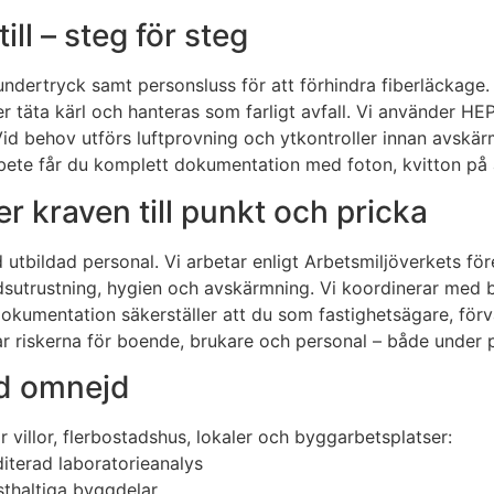
ll – steg för steg
ndertryck samt personsluss för att förhindra fiberläckage.
ler täta kärl och hanteras som farligt avfall. Vi använder
 behov utförs luftprovning och ytkontroller innan avskärmn
rbete får du komplett dokumentation med foton, kvitton på a
er kraven till punkt och pricka
utbildad personal. Vi arbetar enligt Arbetsmiljöverkets fö
ddsutrustning, hygien och avskärmning. Vi koordinerar med 
dokumentation säkerställer att du som fastighetsägare, förv
ar riskerna för boende, brukare och personal – både under p
ed omnejd
 villor, flerbostadshus, lokaler och byggarbetsplatser:
terad laboratorieanalys
sthaltiga byggdelar