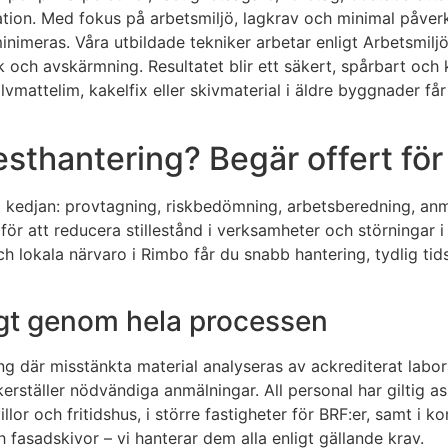
ntation. Med fokus på arbetsmiljö, lagkrav och minimal påve
ö minimeras. Våra utbildade tekniker arbetar enligt Arbetsmi
och avskärmning. Resultatet blir ett säkert, spårbart och 
olvmattelim, kakelfix eller skivmaterial i äldre byggnader f
sthantering? Begär offert för
la kedjan: provtagning, riskbedömning, arbetsberedning, anm
för att reducera stillestånd i verksamheter och störningar i 
okala närvaro i Rimbo får du snabb hantering, tydlig tidspl
ggt genom hela processen
g där misstänkta material analyseras av ackrediterat labo
ställer nödvändiga anmälningar. All personal har giltig as
llor och fritidshus, i större fastigheter för BRF:er, samt i k
ch fasadskivor – vi hanterar dem alla enligt gällande krav.