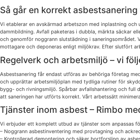
Så går en korrekt asbestsanering ti
Vi etablerar en avskärmad arbetszon med inplastning och u
dammbildning. Avfall paketeras i dubbla, märkta säckar el
och genomför noggrann slutstädning i saneringsområdet. Vid
mottagare och deponeras enligt miljökrav. Efter slutfört a
Regelverk och arbetsmiljö – vi följ
Asbestsanering får endast utföras av behöriga företag med 
och upprättar arbetsmiljöplan med tydliga rutiner för sky
bygg- och rivningsmiljö. Spårbar avfallshantering och full 
att saneringen har utförts korrekt. Vårt arbetssätt minimer
Tjänster inom asbest – Rimbo m
Vi erbjuder ett komplett utbud av tjänster som anpassas för
– Noggrann asbestinventering med provtagning och ackredi
– Kontrollerad demontering och säker bortforsling av asbe