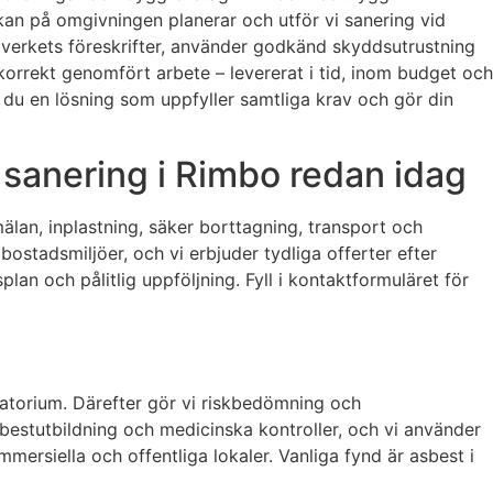
rkan på omgivningen planerar och utför vi sanering vid
ljöverkets föreskrifter, använder godkänd skyddsutrustning
korrekt genomfört arbete – levererat i tid, inom budget och
år du en lösning som uppfyller samtliga krav och gör din
 sanering i Rimbo redan idag
älan, inplastning, säker borttagning, transport och
bostadsmiljöer, och vi erbjuder tydliga offerter efter
an och pålitlig uppföljning. Fyll i kontaktformuläret för
ratorium. Därefter gör vi riskbedömning och
bestutbildning och medicinska kontroller, och vi använder
ommersiella och offentliga lokaler. Vanliga fynd är asbest i