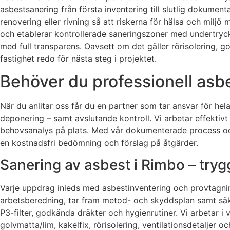
asbestsanering från första inventering till slutlig dokume
renovering eller rivning så att riskerna för hälsa och milj
och etablerar kontrollerade saneringszoner med undertryck 
med full transparens. Oavsett om det gäller rörisolering, g
fastighet redo för nästa steg i projektet.
Behöver du professionell asbe
När du anlitar oss får du en partner som tar ansvar för he
deponering – samt avslutande kontroll. Vi arbetar effektivt 
behovsanalys på plats. Med vår dokumenterade process och l
en kostnadsfri bedömning och förslag på åtgärder.
Sanering av asbest i Rimbo – try
Varje uppdrag inleds med asbestinventering och provtagnin
arbetsberedning, tar fram metod- och skyddsplan samt säker
P3-filter, godkända dräkter och hygienrutiner. Vi arbetar i vi
golvmatta/lim, kakelfix, rörisolering, ventilationsdetaljer o