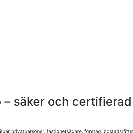
– säker och certifierad
älper privatpersoner, fastighetsägare, företag, bostadsrät