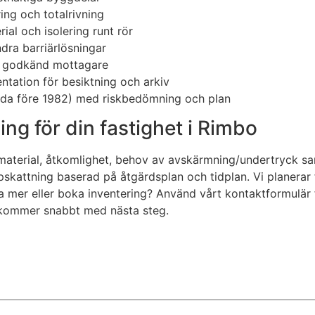
ng och totalrivning
ial och isolering runt rör
dra barriärlösningar
os godkänd mottagare
ntation för besiktning och arkiv
yggda före 1982) med riskbedömning och plan
ning för din fastighet i Rimbo
terial, åtkomlighet, behov av avskärmning/undertryck samt
uppskattning baserad på åtgärdsplan och tidplan. Vi planerar
ta mer eller boka inventering? Använd vårt kontaktformulär 
rkommer snabbt med nästa steg.