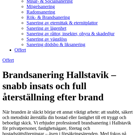
Misär- & Socialsanering
Mögelsanering
Radonsanering
Rök- & Brandsanering
Sanering av eternittak & eternitplattor
Sanering av lägenhet
Sanering av råttor, insekter, ohyra & skadedjur
Sanering av vägglöss
Sanering dödsbo & liksanering
Offert
Offert
Brandsanering Hallstavik –
snabb insats och full
återställning efter brand
När branden är släckt börjar ett annat viktigt arbete: att snabbt, säkert
och metodiskt återställa din bostad eller fastighet till ett tryggt och
beboeligt skick. Vi erbjuder professionell brandsanering i Hallstavik
för privatpersoner, fastighetsägare, företag och
bostadsrättsföreningar – även i försäkringsärenden. Med fokus på