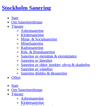
Skip
Stockholm Sanering
to
content
Start
Om Saneringsfirman
Tjänster
Asbestsanering
Klottersanering
Misär- & Socialsanering
Mögelsanering
Radonsanering
Rök- & Brandsanering
Sanering av eternittak & eternitplattor
Sanering av lägenhet
Sanering av råttor, insekter, ohyra & skadedjur
Sanering av vägglöss
Sanering dödsbo & liksanering
Offert
Start
Om Saneringsfirman
Tjänster
Asbestsanering
Klottersanering