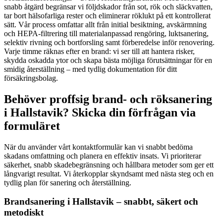
snabb åtgärd begränsar vi följdskador från sot, rök och släckvatten,
tar bort hälsofarliga rester och eliminerar röklukt på ett kontrollerat
sätt. Vår process omfattar allt från initial besiktning, avskärmning
och HEPA-filtrering till materialanpassad rengöring, luktsanering,
selektiv rivning och bortforsling samt förberedelse inför renovering.
Varje timme räknas efter en brand: vi ser till att hantera risker,
skydda oskadda ytor och skapa bästa möjliga förutsättningar för en
smidig återställning – med tydlig dokumentation för ditt
försäkringsbolag.
Behöver proffsig brand- och röksanering
i Hallstavik? Skicka din förfrågan via
formuläret
När du använder vårt kontaktformulär kan vi snabbt bedöma
skadans omfattning och planera en effektiv insats. Vi prioriterar
säkerhet, snabb skadebegränsning och hållbara metoder som ger ett
långvarigt resultat. Vi återkopplar skyndsamt med nästa steg och en
tydlig plan för sanering och återställning.
Brandsanering i Hallstavik – snabbt, säkert och
metodiskt