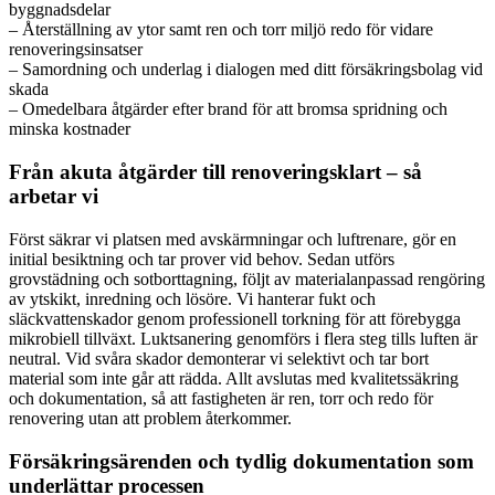
byggnadsdelar
– Återställning av ytor samt ren och torr miljö redo för vidare
renoveringsinsatser
– Samordning och underlag i dialogen med ditt försäkringsbolag vid
skada
– Omedelbara åtgärder efter brand för att bromsa spridning och
minska kostnader
Från akuta åtgärder till renoveringsklart – så
arbetar vi
Först säkrar vi platsen med avskärmningar och luftrenare, gör en
initial besiktning och tar prover vid behov. Sedan utförs
grovstädning och sotborttagning, följt av materialanpassad rengöring
av ytskikt, inredning och lösöre. Vi hanterar fukt och
släckvattenskador genom professionell torkning för att förebygga
mikrobiell tillväxt. Luktsanering genomförs i flera steg tills luften är
neutral. Vid svåra skador demonterar vi selektivt och tar bort
material som inte går att rädda. Allt avslutas med kvalitetssäkring
och dokumentation, så att fastigheten är ren, torr och redo för
renovering utan att problem återkommer.
Försäkringsärenden och tydlig dokumentation som
underlättar processen