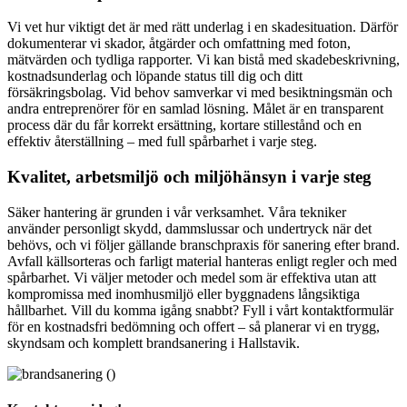
Vi vet hur viktigt det är med rätt underlag i en skadesituation. Därför
dokumenterar vi skador, åtgärder och omfattning med foton,
mätvärden och tydliga rapporter. Vi kan bistå med skadebeskrivning,
kostnadsunderlag och löpande status till dig och ditt
försäkringsbolag. Vid behov samverkar vi med besiktningsmän och
andra entreprenörer för en samlad lösning. Målet är en transparent
process där du får korrekt ersättning, kortare stillestånd och en
effektiv återställning – med full spårbarhet i varje steg.
Kvalitet, arbetsmiljö och miljöhänsyn i varje steg
Säker hantering är grunden i vår verksamhet. Våra tekniker
använder personligt skydd, dammslussar och undertryck när det
behövs, och vi följer gällande branschpraxis för sanering efter brand.
Avfall källsorteras och farligt material hanteras enligt regler och med
spårbarhet. Vi väljer metoder och medel som är effektiva utan att
kompromissa med inomhusmiljö eller byggnadens långsiktiga
hållbarhet. Vill du komma igång snabbt? Fyll i vårt kontaktformulär
för en kostnadsfri bedömning och offert – så planerar vi en trygg,
skyndsam och komplett brandsanering i Hallstavik.