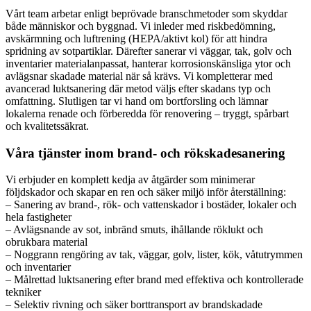
Vårt team arbetar enligt beprövade branschmetoder som skyddar
både människor och byggnad. Vi inleder med riskbedömning,
avskärmning och luftrening (HEPA/aktivt kol) för att hindra
spridning av sotpartiklar. Därefter sanerar vi väggar, tak, golv och
inventarier materialanpassat, hanterar korrosionskänsliga ytor och
avlägsnar skadade material när så krävs. Vi kompletterar med
avancerad luktsanering där metod väljs efter skadans typ och
omfattning. Slutligen tar vi hand om bortforsling och lämnar
lokalerna renade och förberedda för renovering – tryggt, spårbart
och kvalitetssäkrat.
Våra tjänster inom brand- och rökskadesanering
Vi erbjuder en komplett kedja av åtgärder som minimerar
följdskador och skapar en ren och säker miljö inför återställning:
– Sanering av brand-, rök- och vattenskador i bostäder, lokaler och
hela fastigheter
– Avlägsnande av sot, inbränd smuts, ihållande röklukt och
obrukbara material
– Noggrann rengöring av tak, väggar, golv, lister, kök, våtutrymmen
och inventarier
– Målrettad luktsanering efter brand med effektiva och kontrollerade
tekniker
– Selektiv rivning och säker borttransport av brandskadade