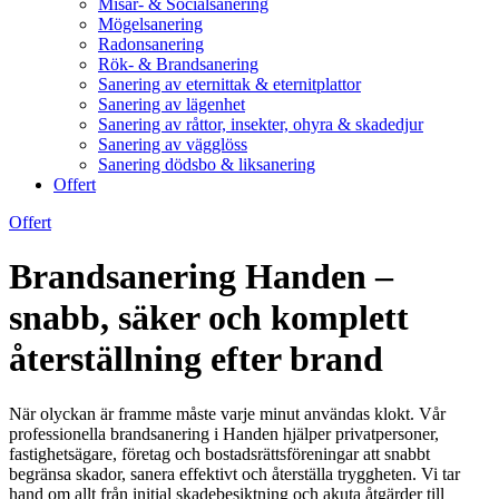
Misär- & Socialsanering
Mögelsanering
Radonsanering
Rök- & Brandsanering
Sanering av eternittak & eternitplattor
Sanering av lägenhet
Sanering av råttor, insekter, ohyra & skadedjur
Sanering av vägglöss
Sanering dödsbo & liksanering
Offert
Offert
Brandsanering Handen –
snabb, säker och komplett
återställning efter brand
När olyckan är framme måste varje minut användas klokt. Vår
professionella brandsanering i Handen hjälper privatpersoner,
fastighetsägare, företag och bostadsrättsföreningar att snabbt
begränsa skador, sanera effektivt och återställa tryggheten. Vi tar
hand om allt från initial skadebesiktning och akuta åtgärder till