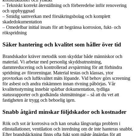
– Tekniskt korrekt återställning och förberedelse inför renovering
och uppbyggnad
– Smidig samverkan med försäkringsbolag och komplett
skadedokumentation
– Omedelbar initial insats för att begränsa korrosion, fukt- och
rökspridning
Säker hantering och kvalitet som håller över tid
Brandskador kräver metodik som skyddar både människor och
material. Vi arbetar med personlig skyddsutrustning,
dammreducering och kontrollerad avspärrning för att förhindra
spridning av föroreningar. Material testas och klassas, ytor
provtorkas och luftkvalitet mäts löpande. Vid behov görs screening
för asbest och andra riskämnen innan rivning påbörjas. Vår
kvalitetsstyrning innebär spårbar dokumentation, tydliga
statusrapporter och godkända slutmätningar – så att du vet att
fastigheten är trygg och beboelig igen.
Snabb åtgärd minskar följdskador och kostnader
Rök och sot är korrosiva och kan orsaka långvariga problem i
elinstallationer, ventilation och inredning om de inte hanteras snabbt.
Efter brandsläckning finns ofta fukt som måste åtgärdas för att