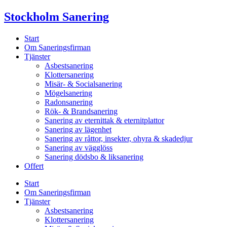
Skip
Stockholm Sanering
to
content
Start
Om Saneringsfirman
Tjänster
Asbestsanering
Klottersanering
Misär- & Socialsanering
Mögelsanering
Radonsanering
Rök- & Brandsanering
Sanering av eternittak & eternitplattor
Sanering av lägenhet
Sanering av råttor, insekter, ohyra & skadedjur
Sanering av vägglöss
Sanering dödsbo & liksanering
Offert
Start
Om Saneringsfirman
Tjänster
Asbestsanering
Klottersanering