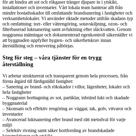
för att hindra att sot och rökgaser tränger djupare in i ytskikt,
installationer och inventarier. Vårt lokala team hanterar allt från
mindre bostadsskador till omfattande brandsanering i fastigheter och
verksamhetslokaler. Vi använder riktade metoder utifrån skadans typ
och omfattning: torr- eller våtrengöring, sotavskiljning, ozon- och
filterbaserad luktsanering samt avfuktning efter släckvatten. Genom
noggranna mätningar och dokumenterad egenkontroll säkerställer vi
att byggnaden uppfyller hygien- och säkerhetskrav innan
återställning och renovering påbörjas.
Steg för steg – våra tjänster för en trygg
återställning
Vi arbetar strukturerat och transparent genom hela processen, från
första åtgärd till färdigställd fastighet:
– Sanering av brand- och rökskador i villor, lägenheter, lokaler och
hela fastigheter
– Noggrann borttagning av sot, partiklar, inbränd lukt och skadade
byggmaterial
– Skonsam och effektiv rengöring av väggar, tak, golv, vitvaror och
inventarier
– Avancerad luktsanering efter brand med rätt metodval för varje
miljö
– Selektiv rivning samt säker bortforsling av brandskadade
konstruktioner och ytskikt