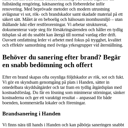
fullständig rengöring, luktsanering och förberedelse inför
renovering. Med beprövade metoder och modern utrustning
avlägsnar vi sot, rök- och brandskador samt skadade material på ett
säkert sätt. Målet är en beboelig och hälsosam inomhusmiljö – utan
ihållande lukt eller restföroreningar. Vi arbetar strukturerat,
dokumenterar varje steg för försäkringsärenden och håller en tydlig
tidsplan så att du snabbt kan återgå till normal vardag eller drift.
Oavsett omfattning leder vi arbetet med fokus på trygghet, kvalitet
och effektiv samordning med övriga yrkesgrupper vid återställning.
Behöver du sanering efter brand? Begär
en snabb bedömning och offert
Efter en brand skapas ofta osynliga följdskador av rök, sot och fukt.
Vi gör en skyndsam genomgång på plats i Handen, sätter in
omedelbara skyddsåtgärder och tar fram en tydlig åtgärdsplan med
kostnadsförslag. Du får en lösning som minimerar störningar, sänker
kostnaderna och ger ett varaktigt resultat – anpassad för både
boenden, kommersiella lokaler och föreningar.
Brandsanering i Handen
Vi finns nära till hands i Handen och kan påbörja saneringen snabbt