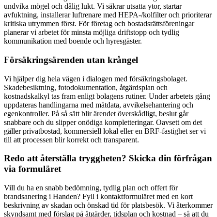
undvika mögel och dålig lukt. Vi säkrar utsatta ytor, startar
avfuktning, installerar luftrenare med HEPA-/kolfilter och prioriterar
kritiska utrymmen först. För företag och bostadsrättsföreningar
planerar vi arbetet för minsta möjliga driftstopp och tydlig
kommunikation med boende och hyresgäster.
Försäkringsärenden utan krångel
Vi hjälper dig hela vägen i dialogen med försäkringsbolaget.
Skadebesiktning, fotodokumentation, åtgärdsplan och
kostnadskalkyl tas fram enligt bolagens rutiner. Under arbetets gång
uppdateras handlingarna med mätdata, avvikelsehantering och
egenkontroller. På så sätt blir ärendet överskådligt, beslut går
snabbare och du slipper onödiga kompletteringar. Oavsett om det
gäller privatbostad, kommersiell lokal eller en BRF-fastighet ser vi
till att processen blir korrekt och transparent.
Redo att återställa tryggheten? Skicka din förfrågan
via formuläret
Vill du ha en snabb bedömning, tydlig plan och offert för
brandsanering i Handen? Fyll i kontaktformuläret med en kort
beskrivning av skadan och önskad tid för platsbesök. Vi återkommer
skyndsamt med förslag på åtgärder, tidsplan och kostnad – så att du