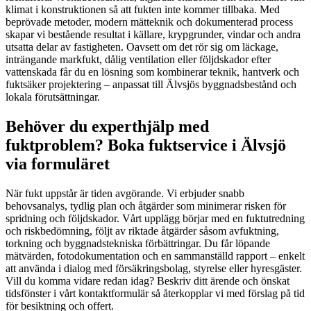
klimat i konstruktionen så att fukten inte kommer tillbaka. Med
beprövade metoder, modern mätteknik och dokumenterad process
skapar vi bestående resultat i källare, krypgrunder, vindar och andra
utsatta delar av fastigheten. Oavsett om det rör sig om läckage,
inträngande markfukt, dålig ventilation eller följdskador efter
vattenskada får du en lösning som kombinerar teknik, hantverk och
fuktsäker projektering – anpassat till Älvsjös byggnadsbestånd och
lokala förutsättningar.
Behöver du experthjälp med
fuktproblem? Boka fuktservice i Älvsjö
via formuläret
När fukt uppstår är tiden avgörande. Vi erbjuder snabb
behovsanalys, tydlig plan och åtgärder som minimerar risken för
spridning och följdskador. Vårt upplägg börjar med en fuktutredning
och riskbedömning, följt av riktade åtgärder såsom avfuktning,
torkning och byggnadstekniska förbättringar. Du får löpande
mätvärden, fotodokumentation och en sammanställd rapport – enkelt
att använda i dialog med försäkringsbolag, styrelse eller hyresgäster.
Vill du komma vidare redan idag? Beskriv ditt ärende och önskat
tidsfönster i vårt kontaktformulär så återkopplar vi med förslag på tid
för besiktning och offert.