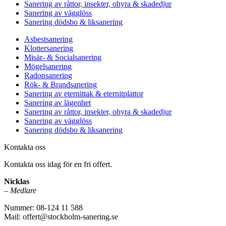
Sanering av råttor, insekter, ohyra & skadedjur
Sanering av vägglöss
Sanering dödsbo & liksanering
Asbestsanering
Klottersanering
Misär- & Socialsanering
Mögelsanering
Radonsanering
Rök- & Brandsanering
Sanering av eternittak & eternitplattor
Sanering av lägenhet
Sanering av råttor, insekter, ohyra & skadedjur
Sanering av vägglöss
Sanering dödsbo & liksanering
Kontakta oss
Kontakta oss idag för en fri offert.
Nicklas
–
Medlare
Nummer: 08-124 11 588
Mail: offert@stockholm-sanering.se