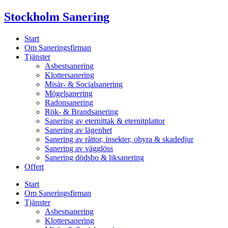
Skip
Stockholm Sanering
to
content
Start
Om Saneringsfirman
Tjänster
Asbestsanering
Klottersanering
Misär- & Socialsanering
Mögelsanering
Radonsanering
Rök- & Brandsanering
Sanering av eternittak & eternitplattor
Sanering av lägenhet
Sanering av råttor, insekter, ohyra & skadedjur
Sanering av vägglöss
Sanering dödsbo & liksanering
Offert
Start
Om Saneringsfirman
Tjänster
Asbestsanering
Klottersanering