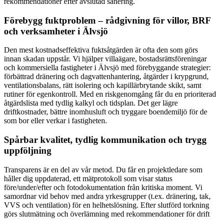
rekommendationer efter avslutad sanering.
Förebygg fuktproblem – rådgivning för villor, BRF
och verksamheter i Älvsjö
Den mest kostnadseffektiva fuktsåtgärden är ofta den som görs
innan skadan uppstår. Vi hjälper villaägare, bostadsrättsföreningar
och kommersiella fastigheter i Älvsjö med förebyggande strategier:
förbättrad dränering och dagvattenhantering, åtgärder i krypgrund,
ventilationsbalans, rätt isolering och kapillärbrytande skikt, samt
rutiner för egenkontroll. Med en riskgenomgång får du en prioriterad
åtgärdslista med tydlig kalkyl och tidsplan. Det ger lägre
driftkostnader, bättre inomhusluft och tryggare boendemiljö för de
som bor eller verkar i fastigheten.
Spårbar kvalitet, tydlig kommunikation och trygg
uppföljning
Transparens är en del av vår metod. Du får en projektledare som
håller dig uppdaterad, ett mätprotokoll som visar status
före/under/efter och fotodokumentation från kritiska moment. Vi
samordnar vid behov med andra yrkesgrupper (t.ex. dränering, tak,
VVS och ventilation) för en helhetslösning. Efter slutförd torkning
görs slutmätning och överlämning med rekommendationer för drift