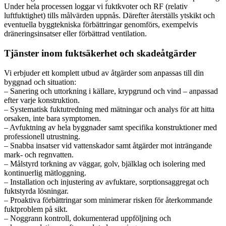
Under hela processen loggar vi fuktkvoter och RF (relativ
luftfuktighet) tills målvärden uppnås. Därefter återställs ytskikt och
eventuella byggtekniska förbättringar genomförs, exempelvis
dräneringsinsatser eller förbättrad ventilation.
Tjänster inom fuktsäkerhet och skadeåtgärder
Vi erbjuder ett komplett utbud av åtgärder som anpassas till din
byggnad och situation:
– Sanering och uttorkning i källare, krypgrund och vind – anpassad
efter varje konstruktion.
– Systematisk fuktutredning med mätningar och analys för att hitta
orsaken, inte bara symptomen.
– Avfuktning av hela byggnader samt specifika konstruktioner med
professionell utrustning.
– Snabba insatser vid vattenskador samt åtgärder mot inträngande
mark- och regnvatten.
– Målstyrd torkning av väggar, golv, bjälklag och isolering med
kontinuerlig mätloggning.
– Installation och injustering av avfuktare, sorptionsaggregat och
fuktstyrda lösningar.
– Proaktiva förbättringar som minimerar risken för återkommande
fuktproblem på sikt.
– Noggrann kontroll, dokumenterad uppföljning och