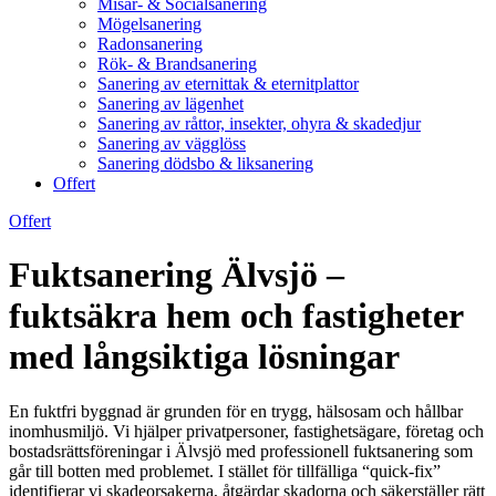
Misär- & Socialsanering
Mögelsanering
Radonsanering
Rök- & Brandsanering
Sanering av eternittak & eternitplattor
Sanering av lägenhet
Sanering av råttor, insekter, ohyra & skadedjur
Sanering av vägglöss
Sanering dödsbo & liksanering
Offert
Offert
Fuktsanering Älvsjö –
fuktsäkra hem och fastigheter
med långsiktiga lösningar
En fuktfri byggnad är grunden för en trygg, hälsosam och hållbar
inomhusmiljö. Vi hjälper privatpersoner, fastighetsägare, företag och
bostadsrättsföreningar i Älvsjö med professionell fuktsanering som
går till botten med problemet. I stället för tillfälliga “quick-fix”
identifierar vi skadeorsakerna, åtgärdar skadorna och säkerställer rätt