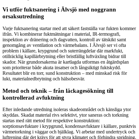
Vi utför fuktsanering i Älvsjö med noggrann
orsaksutredning
Varje fuktsanering startar med att säkert fastställa var fukten kommer
ifrån. Vi kombinerar fuktmätningar i material, IR-termografi,
inspektion av dränering och dagvatten, kontroll av tätskikt samt
genomgång av ventilation och värmebalans. I Älvsjö ser vi ofta
problem i källare, krypgrund och suterrängdelar där markfukt,
otillräcklig kapillärbrytning eller bristfällig luftväxling bidrar till
skador. När grundorsakerna är kartlagda utformas en åtgärdsplan
som prioriterar både akuta insatser och långsiktigt fuktskydd.
Resultatet blir en torr, sund konstruktion – med minskad risk för
lukt, materialnedbrytning och hälsobesvär.
Metod och teknik – från läckagesökning till
kontrollerad avfuktning
Efter inledande utredning isoleras skadeområdet och känsliga ytor
skyddas. Skadat material rivs selektivt, ytor saneras och torkning
startas med rätt metod för respektive konstruktion:
sorptionsavfuktare i krypgrund, kondensavfuktare i källare, punktvis
värmetorkning i väggar och bjälklag. Vi arbetar med undertryck och
luftrening där det krävs för att styra klimatet och förhindra spridning.