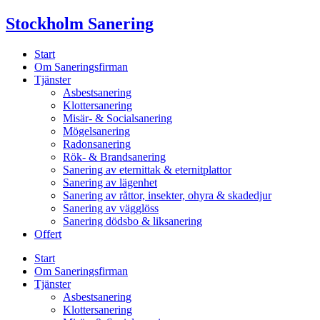
Skip
Stockholm Sanering
to
content
Start
Om Saneringsfirman
Tjänster
Asbestsanering
Klottersanering
Misär- & Socialsanering
Mögelsanering
Radonsanering
Rök- & Brandsanering
Sanering av eternittak & eternitplattor
Sanering av lägenhet
Sanering av råttor, insekter, ohyra & skadedjur
Sanering av vägglöss
Sanering dödsbo & liksanering
Offert
Start
Om Saneringsfirman
Tjänster
Asbestsanering
Klottersanering