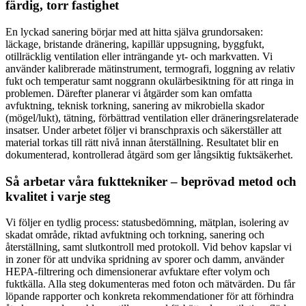
färdig, torr fastighet
En lyckad sanering börjar med att hitta själva grundorsaken:
läckage, bristande dränering, kapillär uppsugning, byggfukt,
otillräcklig ventilation eller inträngande yt- och markvatten. Vi
använder kalibrerade mätinstrument, termografi, loggning av relativ
fukt och temperatur samt noggrann okulärbesiktning för att ringa in
problemen. Därefter planerar vi åtgärder som kan omfatta
avfuktning, teknisk torkning, sanering av mikrobiella skador
(mögel/lukt), tätning, förbättrad ventilation eller dräneringsrelaterade
insatser. Under arbetet följer vi branschpraxis och säkerställer att
material torkas till rätt nivå innan återställning. Resultatet blir en
dokumenterad, kontrollerad åtgärd som ger långsiktig fuktsäkerhet.
Så arbetar våra fukttekniker – beprövad metod och
kvalitet i varje steg
Vi följer en tydlig process: statusbedömning, mätplan, isolering av
skadat område, riktad avfuktning och torkning, sanering och
återställning, samt slutkontroll med protokoll. Vid behov kapslar vi
in zoner för att undvika spridning av sporer och damm, använder
HEPA-filtrering och dimensionerar avfuktare efter volym och
fuktkälla. Alla steg dokumenteras med foton och mätvärden. Du får
löpande rapporter och konkreta rekommendationer för att förhindra