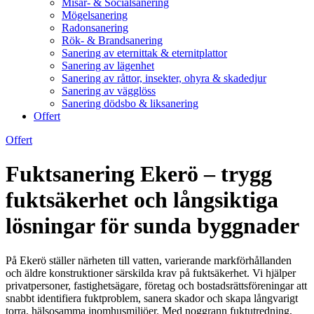
Misär- & Socialsanering
Mögelsanering
Radonsanering
Rök- & Brandsanering
Sanering av eternittak & eternitplattor
Sanering av lägenhet
Sanering av råttor, insekter, ohyra & skadedjur
Sanering av vägglöss
Sanering dödsbo & liksanering
Offert
Offert
Fuktsanering Ekerö – trygg
fuktsäkerhet och långsiktiga
lösningar för sunda byggnader
På Ekerö ställer närheten till vatten, varierande markförhållanden
och äldre konstruktioner särskilda krav på fuktsäkerhet. Vi hjälper
privatpersoner, fastighetsägare, företag och bostadsrättsföreningar att
snabbt identifiera fuktproblem, sanera skador och skapa långvarigt
torra, hälsosamma inomhusmiljöer. Med noggrann fuktutredning,