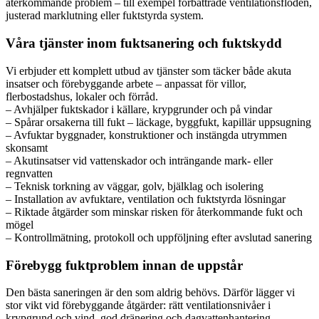
återkommande problem – till exempel förbättrade ventilationsflöden,
justerad marklutning eller fuktstyrda system.
Våra tjänster inom fuktsanering och fuktskydd
Vi erbjuder ett komplett utbud av tjänster som täcker både akuta
insatser och förebyggande arbete – anpassat för villor,
flerbostadshus, lokaler och förråd.
– Avhjälper fuktskador i källare, krypgrunder och på vindar
– Spårar orsakerna till fukt – läckage, byggfukt, kapillär uppsugning
– Avfuktar byggnader, konstruktioner och instängda utrymmen
skonsamt
– Akutinsatser vid vattenskador och inträngande mark- eller
regnvatten
– Teknisk torkning av väggar, golv, bjälklag och isolering
– Installation av avfuktare, ventilation och fuktstyrda lösningar
– Riktade åtgärder som minskar risken för återkommande fukt och
mögel
– Kontrollmätning, protokoll och uppföljning efter avslutad sanering
Förebygg fuktproblem innan de uppstår
Den bästa saneringen är den som aldrig behövs. Därför lägger vi
stor vikt vid förebyggande åtgärder: rätt ventilationsnivåer i
krypgrund och vind, god dränering och dagvattenhantering,