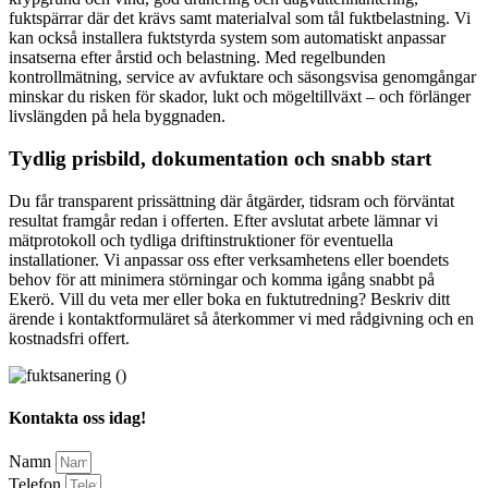
fuktspärrar där det krävs samt materialval som tål fuktbelastning. Vi
kan också installera fuktstyrda system som automatiskt anpassar
insatserna efter årstid och belastning. Med regelbunden
kontrollmätning, service av avfuktare och säsongsvisa genomgångar
minskar du risken för skador, lukt och mögeltillväxt – och förlänger
livslängden på hela byggnaden.
Tydlig prisbild, dokumentation och snabb start
Du får transparent prissättning där åtgärder, tidsram och förväntat
resultat framgår redan i offerten. Efter avslutat arbete lämnar vi
mätprotokoll och tydliga driftinstruktioner för eventuella
installationer. Vi anpassar oss efter verksamhetens eller boendets
behov för att minimera störningar och komma igång snabbt på
Ekerö. Vill du veta mer eller boka en fuktutredning? Beskriv ditt
ärende i kontaktformuläret så återkommer vi med rådgivning och en
kostnadsfri offert.
Kontakta oss idag!
Namn
Telefon