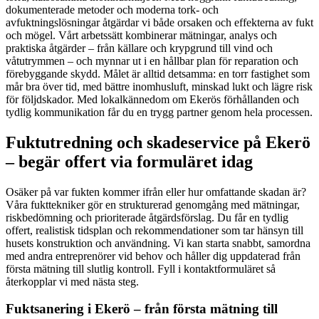
dokumenterade metoder och moderna tork- och
avfuktningslösningar åtgärdar vi både orsaken och effekterna av fukt
och mögel. Vårt arbetssätt kombinerar mätningar, analys och
praktiska åtgärder – från källare och krypgrund till vind och
våtutrymmen – och mynnar ut i en hållbar plan för reparation och
förebyggande skydd. Målet är alltid detsamma: en torr fastighet som
mår bra över tid, med bättre inomhusluft, minskad lukt och lägre risk
för följdskador. Med lokalkännedom om Ekerös förhållanden och
tydlig kommunikation får du en trygg partner genom hela processen.
Fuktutredning och skadeservice på Ekerö
– begär offert via formuläret idag
Osäker på var fukten kommer ifrån eller hur omfattande skadan är?
Våra fukttekniker gör en strukturerad genomgång med mätningar,
riskbedömning och prioriterade åtgärdsförslag. Du får en tydlig
offert, realistisk tidsplan och rekommendationer som tar hänsyn till
husets konstruktion och användning. Vi kan starta snabbt, samordna
med andra entreprenörer vid behov och håller dig uppdaterad från
första mätning till slutlig kontroll. Fyll i kontaktformuläret så
återkopplar vi med nästa steg.
Fuktsanering i Ekerö – från första mätning till