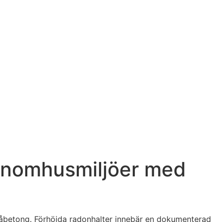
inomhusmiljöer med
blåbetong. Förhöjda radonhalter innebär en dokumenterad