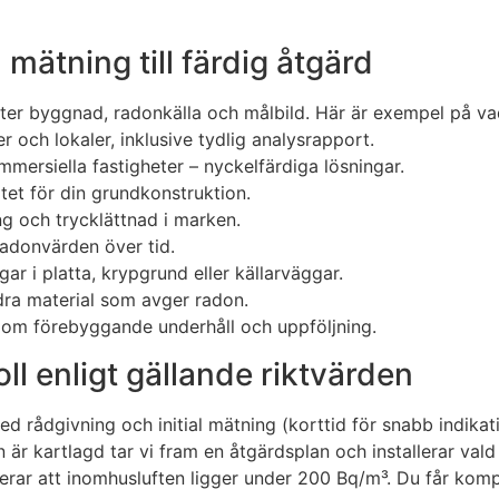
mätning till färdig åtgärd
ter byggnad, radonkälla och målbild. Här är exempel på vad 
 och lokaler, inklusive tydlig analysrapport.
mmersiella fastigheter – nyckelfärdiga lösningar.
tet för din grundkonstruktion.
g och trycklättnad i marken.
 radonvärden över tid.
ar i platta, krypgrund eller källarväggar.
ra material som avger radon.
g om förebyggande underhåll och uppföljning.
ll enligt gällande riktvärden
ed rådgivning och initial mätning (korttid för snabb indikat
r kartlagd tar vi fram en åtgärdsplan och installerar vald
ifierar att inomhusluften ligger under 200 Bq/m³. Du får k