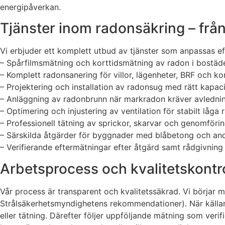
energipåverkan.
Tjänster inom radonsäkring – från 
Vi erbjuder ett komplett utbud av tjänster som anpassas ef
– Spårfilmsmätning och korttidsmätning av radon i bostäder
– Komplett radonsanering för villor, lägenheter, BRF och ko
– Projektering och installation av radonsug med rätt kapaci
– Anläggning av radonbrunn när markradon kräver avlednin
– Optimering och injustering av ventilation för stabilt låga
– Professionell tätning av sprickor, skarvar och genomföring
– Särskilda åtgärder för byggnader med blåbetong och and
– Verifierande eftermätningar efter åtgärd samt rådgivnin
Arbetsprocess och kvalitetskontro
Vår process är transparent och kvalitetssäkrad. Vi börjar m
Strålsäkerhetsmyndighetens rekommendationer). När källan ä
eller tätning. Därefter följer uppföljande mätning som ver