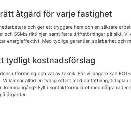
ätt åtgärd för varje fastighet
edarbetare och ger ett tryggare hem och en säkrare arbets
 och SSM:s riktlinjer, samt färre driftstörningar på sikt. V
betar energieffektivt. Med tydliga garantier, spårbarhet oc
tt tydligt kostnadsförslag
dens utformning och val av teknik. För villaägare kan ROT
Vi lämnar alltid en tydlig offert med omfattning, tidsplan 
 kan komma igång? Fyll i kontaktformuläret med några rad
på åtgärder.