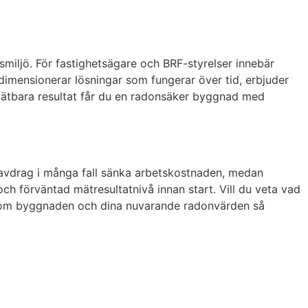
miljö. För fastighetsägare och BRF-styrelser innebär
i dimensionerar lösningar som fungerar över tid, erbjuder
h mätbara resultat får du en radonsäker byggnad med
-avdrag i många fall sänka arbetskostnaden, medan
och förväntad mätresultatnivå innan start. Vill du veta vad
er om byggnaden och dina nuvarande radonvärden så