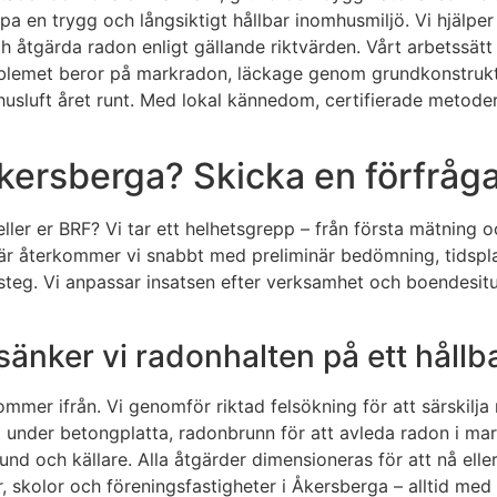
a en trygg och långsiktigt hållbar inomhusmiljö. Vi hjälper
 åtgärda radon enligt gällande riktvärden. Vårt arbetssätt 
oblemet beror på markradon, läckage genom grundkonstrukti
usluft året runt. Med lokal kännedom, certifierade metode
kersberga? Skicka en förfråga
 eller er BRF? Vi tar ett helhetsgrepp – från första mätning o
lär återkommer vi snabbt med preliminär bedömning, tidsplan
 steg. Vi anpassar insatsen efter verksamhet och boendesitu
änker vi radonhalten på ett hållba
ommer ifrån. Vi genomför riktad felsökning för att särskil
 under betongplatta, radonbrunn för att avleda radon i mark
und och källare. Alla åtgärder dimensioneras för att nå ell
or, skolor och föreningsfastigheter i Åkersberga – alltid me