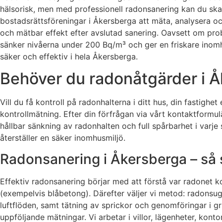
hälsorisk, men med professionell radonsanering kan du skap
bostadsrättsföreningar i Åkersberga att mäta, analysera och
och mätbar effekt efter avslutad sanering. Oavsett om pr
sänker nivåerna under 200 Bq/m³ och ger en friskare inomh
säker och effektiv i hela Åkersberga.
Behöver du radonåtgärder i Å
Vill du få kontroll på radonhalterna i ditt hus, din fastighet
kontrollmätning. Efter din förfrågan via vårt kontaktformu
hållbar sänkning av radonhalten och full spårbarhet i varje
återställer en säker inomhusmiljö.
Radonsanering i Åkersberga – så s
Effektiv radonsanering börjar med att förstå var radonet k
(exempelvis blåbetong). Därefter väljer vi metod: radonsug
luftflöden, samt tätning av sprickor och genomföringar i gr
uppföljande mätningar. Vi arbetar i villor, lägenheter, kont