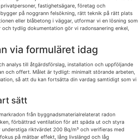
 privatpersoner, fastighetsägare, företag och
bygger på noggrann felsökning, rätt teknik på rätt plats
onen eller blåbetong i väggar, utformar vi en lösning som
r och tydlig dokumentation gör vi radonsanering enkel,
n via formuläret idag
ch analys till åtgärdsförslag, installation och uppföljande
 och offert. Målet är tydligt: minimalt störande arbeten,
ation, så att du kan fortsätta din vardag samtidigt som vi
rt sätt
ja markradon från byggnadsmaterialrelaterat radon
en, förbättrad ventilation för att späda ut och styra
er understiga riktvärdet 200 Bq/m³ och verifieras med
d fokus på mätbar effekt, lång livslängd och låg