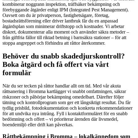
kombinerar noggrann inspektion, träffsäker bekämpning och
förebyggande åtgärder enligt IPM (Integrated Pest Management).
Oavsett om du är privatperson, fastighetsägare, företag,
bostadsrättsförening eller driver lantbruk får du en anpassad
åtgärdsplan som minimerar driftstopp och kostnader. Vi arbetar
diskret, dokumenterar alla moment och använder säkra metoder –
från giftfria fällor till riktad betning i barnsäkra stationer – för att
stoppa angreppet och förhindra att råttor återkommer.
Behöver du snabb skadedjurskontroll?
Boka åtgärd och få offert via vårt
formulär
När du ser tecken på råttor handlar allt om tid. Med vår akuta
råttsanering i Bromma kartlägger vi snabbt omfattningen, säkrar
riskzoner och påbörjar bekämpning omedelbart. Därefter följer
tätning och kontrollprogram som ger ett långsiktigt resultat. Du får
tydlig prisbild, fotodokumentation och konkreta rekommendationer
för att undvika nya intrång. Fyll i kontaktformuläret för en snabb
bedömning och offert – vi prioriterar ärenden där livsmedel,
boendemiljö eller drift kan påverkas.
Råttbekämpning i Bromma – lokalkännedom som