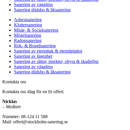
Sanering av vägglöss
Sanering dödsbo & liksanering
Asbestsanering
Klottersanering
Misär- & Socialsanering
Mögelsanering
Radonsanering
Rök- & Brandsanering
Sanering av eternittak & eternitplattor
Sanering av lägenhet
Sanering av råttor, insekter, ohyra & skadedjur
Sanering av vägglöss
Sanering dödsbo & liksanering
Kontakta oss
Kontakta oss idag för en fri offert.
Nicklas
–
Medlare
Nummer: 08-124 11 588
Mail: offert@stockholm-sanering.se