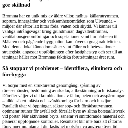
gör skillnad
Bromma har en unik mix av äldre villor, radhus, källarutrymmen,
soprum, innergårdar och verksamhetsområden som Ulvsunda –
miljöer där råttor lätt hittar föda, vatten och skydd. Vi känner till
vanliga intrångsvägar kring grundmurar, dagvattenbrunnar,
ventilationsgenomföringar och sopstationer samt hur närheten till
Mälaren och pågående byggnation kan påverka gnagaraktiviteten.
Med denna lokalkännedom sätter vi ut fällor och betesstationer
strategiskt, anpassar uppföljningen efter fastighetstyp och ser till att
tätningar håller mot Brommas faktiska förutsättningar året runt.
Så stoppar vi problemet – identifiera, eliminera och
förebygga
Vi börjar med en strukturerad genomgång: spårning av
rörelsemönster, bedömning av skador, artbestämning och riskanalys.
Därefter väljer vi rätt kombination av fällor, beten och avspärrningar
– alltid säkert inlåsta och svåråtkomliga för barn och husdjur.
Parallellt tätar vi öppningar, säkrar sop- och förrådsutrymmen,
optimerar rutiner för avfall och föreslår byte av slitna borstar/listverk
vid portar. När aktiviteten bryts, sanerar vi smittförande material och
planerar uppföljande kontroller. Resultatet blir inte bara att råttorna
försvinner nu, utan att din fastighet motstår nya angrepp över tid.