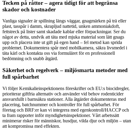
Tecken på råttor – agera tidigt för att begränsa
skador och kostnader
Vanliga signaler är spillning längs väggar, gnagmärken på trä eller
plast, tasspår i damm, skrapljud nattetid, unken ammoniakdoft,
fettstreck på lister samt skadade kablar eller förpackningar. Ser du
något av detta, undvik att täta med mjuka material som lätt gnags
upp och placera inte ut gift på egen hand – fel metod kan sprida
problemet. Dokumentera spår med mobilkamera, säkra livsmedel i
täta kärl och kontakta oss via formuläret för en professionell
bedömning och snabb åtgärd.
Säkerhet och regelverk – miljösmarta metoder med
full spårbarhet
Vi följer Kemikalieinspektionens föreskrifter och EU:s biocidregler,
prioriterar giftfria alternativ och använder vid behov rodenticider
ansvarsfullt i barnsäkra stationer. Alla åtgärder dokumenteras med
placering, batchnummer och kontroller för full spårbarhet. För
företag och BRF:er kan vi integrera med egenkontroll/HACCP och
ta fram rapporter inför myndighetsinspektioner. Vårt arbetssätt
minimerar risker för människor, husdjur, vilda djur och miljön – utan
att kompromissa med effekten.