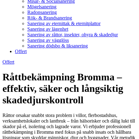
Misär- & Socialsanering
Mögelsanering
Radonsanering
Rök- & Brandsanering
Sanering av eternittak & eternitplattor
Sanering av lägenhet
Sanering av råttor, insekter, ohyra & skadedjur
Sanering av vägglöss
Sanering dödsbo & liksanering
Offert
Offert
Råttbekämpning Bromma –
effektiv, säker och långsiktig
skadedjurskontroll
Råttor orsakar snabbt stora problem i villor, flerbostadshus,
verksamhetslokaler och lantbruk – från hälsorisker och dålig lukt till
skador på el, isolering och lagrade varor. Vi erbjuder professionell
råttbekämpning i Bromma med fokus på snabb insats och hållbara
lösningar som skyddar människor, djur och byggnader. Vår metodik