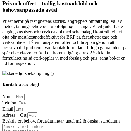
Pris och offert – tydlig kostnadsbild och
behovsanpassade avtal
Priset beror på fastighetens storlek, angreppets omfattning, val av
metod, tätningsbehov och uppföljningens längd. Vi erbjuder både
engångsinsatser och serviceavtal med schemalagd kontroll, vilket
ofta blir mest kostnadseffektivt för BRF:er, fastighetsägare och
verksamheter. Få en transparent offert och tidsplan genom att
beskriva ditt problem i vårt kontaktformulär – bifoga gärna bilder på
spår eller riskzoner. Vill du komma igång direkt? Skicka in
formuläret nu så återkopplar vi med förslag och pris, samt bokar en
tid för inspektion.
Kontakta oss idag!
Namn
Telefon
Email
Adress + Ort
Beskriv ert behov, förutsättningar, antal m2 & önskat startdatum