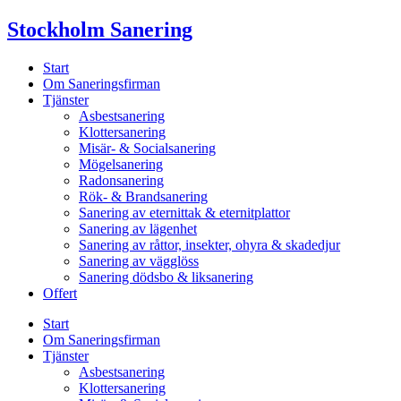
Skip
Stockholm Sanering
to
content
Start
Om Saneringsfirman
Tjänster
Asbestsanering
Klottersanering
Misär- & Socialsanering
Mögelsanering
Radonsanering
Rök- & Brandsanering
Sanering av eternittak & eternitplattor
Sanering av lägenhet
Sanering av råttor, insekter, ohyra & skadedjur
Sanering av vägglöss
Sanering dödsbo & liksanering
Offert
Start
Om Saneringsfirman
Tjänster
Asbestsanering
Klottersanering