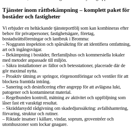
Tjänster inom råttbekämpning – komplett paket för
bostäder och fastigheter
Vi erbjuder en heltäckande tjänsteportfölj som kan kombineras efter
behov för privatpersoner, fastighetsägare, företag,
bostadsrättsföreningar och lantbruk i Bromma:
– Noggrann inspektion och spårsäkring för att identifiera omfattning,
art och ingångsvägar.
– Bekämpning i bostäder, flerfamiljshus och kommersiella lokaler
med metoder anpassade till miljön.
– Säkra installationer av fällor och betesstationer, placerade där de
gör maximal nytta.
– Proaktiv tätning av springor, rörgenomföringar och ventiler för att
blockera framtida intrång.
– Sanering och desinficering efter angrepp för att avlägsna lukt,
patogener och kontaminerat material.
– Regelbunden kontroll, mätning av aktivitet och uppföljning som
låser fast ett varaktigt resultat.
– Skräddarsydd rådgivning om skadedjurssäkring: avfallshantering,
förvaring, struktur och rutiner.
– Riktade insatser i källare, vindar, soprum, groventréer och
utomhuszoner som lockar gnagare.