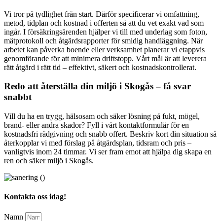
Vi tror på tydlighet från start. Därför specificerar vi omfattning,
metod, tidplan och kostnad i offerten så att du vet exakt vad som
ingår. I försäkringsärenden hjälper vi till med underlag som foton,
mätprotokoll och åtgärdsrapporter för smidig handläggning. När
arbetet kan påverka boende eller verksamhet planerar vi etappvis
genomförande för att minimera driftstopp. Vårt mål är att leverera
rätt åtgärd i rätt tid – effektivt, säkert och kostnadskontrollerat.
Redo att återställa din miljö i Skogås – få svar
snabbt
Vill du ha en trygg, hälsosam och säker lösning på fukt, mögel,
brand- eller andra skador? Fyll i vårt kontaktformulär för en
kostnadsfri rådgivning och snabb offert. Beskriv kort din situation så
återkopplar vi med förslag på åtgärdsplan, tidsram och pris –
vanligtvis inom 24 timmar. Vi ser fram emot att hjälpa dig skapa en
ren och säker miljö i Skogås.
Kontakta oss idag!
Namn