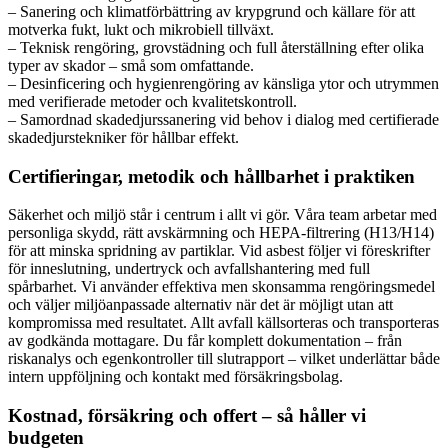
– Sanering och klimatförbättring av krypgrund och källare för att
motverka fukt, lukt och mikrobiell tillväxt.
– Teknisk rengöring, grovstädning och full återställning efter olika
typer av skador – små som omfattande.
– Desinficering och hygienrengöring av känsliga ytor och utrymmen
med verifierade metoder och kvalitetskontroll.
– Samordnad skadedjurssanering vid behov i dialog med certifierade
skadedjurstekniker för hållbar effekt.
Certifieringar, metodik och hållbarhet i praktiken
Säkerhet och miljö står i centrum i allt vi gör. Våra team arbetar med
personliga skydd, rätt avskärmning och HEPA-filtrering (H13/H14)
för att minska spridning av partiklar. Vid asbest följer vi föreskrifter
för inneslutning, undertryck och avfallshantering med full
spårbarhet. Vi använder effektiva men skonsamma rengöringsmedel
och väljer miljöanpassade alternativ när det är möjligt utan att
kompromissa med resultatet. Allt avfall källsorteras och transporteras
av godkända mottagare. Du får komplett dokumentation – från
riskanalys och egenkontroller till slutrapport – vilket underlättar både
intern uppföljning och kontakt med försäkringsbolag.
Kostnad, försäkring och offert – så håller vi
budgeten