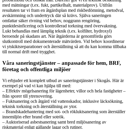
med mätningar (t.ex. fukt, partikelhalt, materialprov). Utifrån
resultaten tar vi fram en åtgärdsplan med riskbedömning, metodval,
avskärmning och undertryck där så krävs. Själva saneringen
omfattar säker rivning vid behov, noggrann rengöring,
punktdesinficering och kontrollerad torkning med övervakning.
Lukt behandlas med lämplig teknik (t.ex. kolfilter, hydroxyl)
beroende på skadans art. När åtgärderna är genomförda görs
slutkontroll med dokumenterade mätvärden. Vid behov koordinerar
vi ytskiktsreparationer och återställning så att du kan komma tillbaka
till normal drift med trygghet.
Våra saneringstjänster – anpassade för hem, BRF,
företag och offentliga miljöer
Vi erbjuder ett komplett utbud av saneringstjänster i Skogås. Här är
exempel på vad vi kan hjälpa till med:
– Effektiv mögelsanering för lägenheter, villor och hela fastigheter –
från sporer till ytrenovering.
– Fuktsanering och åtgärd vid vattenskador, inklusive läcksökning,
teknisk torkning och återställning av ytor.
– Brandskadehantering med sot- och rökluktsanering som återställer
innemiljön efter brand eller sotrök.
– Auktoriserad asbestsanering samt bred miljösanering av
riskmaterial enligt gällande lagar och rutiner.