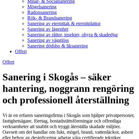
Misär- & Socialsanering
Mögelsanering
Radonsanering
Rök- & Brandsanering
Sanering av eternittak & eternitplattor
Sanering av lägenhet
Sanering av råttor, insekter, ohyra & skadedjur
Sanering av vägglöss
Sanering dödsbo & liksanering
Offert
Offert
Sanering i Skogås – säker
hantering, noggrann rengöring
och professionell återställning
Vi är en erfaren saneringsfirma i Skogås som hjälper privatpersoner,
fastighetsägare, företag, bostadsrättsföreningar och offentliga
verksamheter att snabbt och tryggt återställa skadade miljöer.
Oavsett om det handlar om fukt, mögel, brand, vattenläckor, asbest
eller behov av desinficering arbetar våra certifierade tekniker