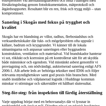
entreprenörer vid återställningsarbeten och bistå i dialogen med
försäkringsbolag genom fotodokumentation, mätprotokoll och
åtgärdsrapporter. Resultatet blir en ren, frisk och trygg miljö – utan
kompromisser.
Sanering i Skogås med fokus på trygghet och
kvalitet
Skogås har en blandning av villor, radhus, flerbostadshus och
verksamhetslokaler där fukt- och mögelproblem ofta uppstår i
källare, badrum och krypgrunder. Vi känner till de lokala
utmaningarna och anpassar saneringen efter byggnadens
konstruktion, ventilation och materialval. Vid brandskador hanterar
vi sot, röklukt och korrosion på ett kontrollerat sätt för att skydda
både människor och egendom. Vid misstänkt asbest genomför vi
provtagning och, om nödvändigt, auktoriserad sanering enligt AFS
2006:1. Allt arbete leds av behöriga tekniker med ID06 och följer
relevanta myndighetskrav samt god praxis från branschen. Med
snabb inställelse och välplanerad logistik i Huddinge kommun
minskar vi störningar och säkerställer ett hållbart slutresultat.
Steg-för-steg: från inspektion till färdig återställning
Varje uppdrag börjar med en behovsanalys där vi lyssnar in
problembild och önskat mål. Därefter gör vi en teknisk besiktning