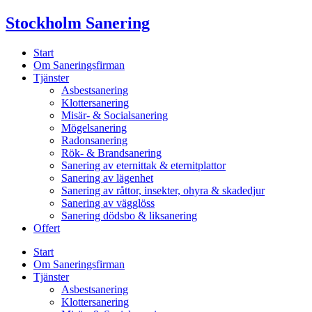
Skip
Stockholm Sanering
to
content
Start
Om Saneringsfirman
Tjänster
Asbestsanering
Klottersanering
Misär- & Socialsanering
Mögelsanering
Radonsanering
Rök- & Brandsanering
Sanering av eternittak & eternitplattor
Sanering av lägenhet
Sanering av råttor, insekter, ohyra & skadedjur
Sanering av vägglöss
Sanering dödsbo & liksanering
Offert
Start
Om Saneringsfirman
Tjänster
Asbestsanering
Klottersanering