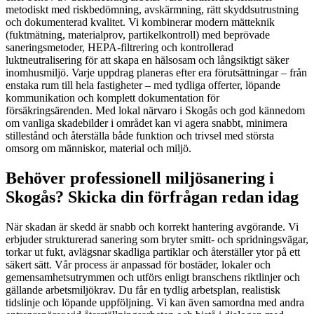
metodiskt med riskbedömning, avskärmning, rätt skyddsutrustning
och dokumenterad kvalitet. Vi kombinerar modern mätteknik
(fuktmätning, materialprov, partikelkontroll) med beprövade
saneringsmetoder, HEPA-filtrering och kontrollerad
luktneutralisering för att skapa en hälsosam och långsiktigt säker
inomhusmiljö. Varje uppdrag planeras efter era förutsättningar – från
enstaka rum till hela fastigheter – med tydliga offerter, löpande
kommunikation och komplett dokumentation för
försäkringsärenden. Med lokal närvaro i Skogås och god kännedom
om vanliga skadebilder i området kan vi agera snabbt, minimera
stillestånd och återställa både funktion och trivsel med största
omsorg om människor, material och miljö.
Behöver professionell miljösanering i
Skogås? Skicka din förfrågan redan idag
När skadan är skedd är snabb och korrekt hantering avgörande. Vi
erbjuder strukturerad sanering som bryter smitt- och spridningsvägar,
torkar ut fukt, avlägsnar skadliga partiklar och återställer ytor på ett
säkert sätt. Vår process är anpassad för bostäder, lokaler och
gemensamhetsutrymmen och utförs enligt branschens riktlinjer och
gällande arbetsmiljökrav. Du får en tydlig arbetsplan, realistisk
tidslinje och löpande uppföljning. Vi kan även samordna med andra