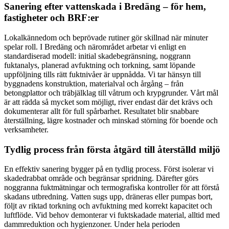
Sanering efter vattenskada i Bredäng – för hem,
fastigheter och BRF:er
Lokalkännedom och beprövade rutiner gör skillnad när minuter
spelar roll. I Bredäng och närområdet arbetar vi enligt en
standardiserad modell: initial skadebegränsning, noggrann
fuktanalys, planerad avfuktning och torkning, samt löpande
uppföljning tills rätt fuktnivåer är uppnådda. Vi tar hänsyn till
byggnadens konstruktion, materialval och årgång – från
betongplattor och träbjälklag till våtrum och krypgrunder. Vårt mål
är att rädda så mycket som möjligt, river endast där det krävs och
dokumenterar allt för full spårbarhet. Resultatet blir snabbare
återställning, lägre kostnader och minskad störning för boende och
verksamheter.
Tydlig process från första åtgärd till återställd miljö
En effektiv sanering bygger på en tydlig process. Först isolerar vi
skadedrabbat område och begränsar spridning. Därefter görs
noggranna fuktmätningar och termografiska kontroller för att förstå
skadans utbredning. Vatten sugs upp, dräneras eller pumpas bort,
följt av riktad torkning och avfuktning med korrekt kapacitet och
luftflöde. Vid behov demonterar vi fuktskadade material, alltid med
dammreduktion och hygienzoner. Under hela perioden