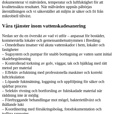
dokumenterar vi mätvärden, temperatur och luftfuktighet för att
kvalitetssäkra resultatet. När målvärden uppnås påbörjas
återställningen och vi säkerställer att miljön är säker och fri från
mikrobiell tillväxt.
Våra tjänster inom vattenskadesanering
Nedan ser du en översikt av vad vi utför – anpassat för bostäder,
kommersiella lokaler och gemensamhetsutrymmen i Bredäng:
– Omedelbara insatser vid akuta vattenskador i hem, lokaler och
fastigheter
– Sugsystem och pumpar för snabb borttagning av vatten samt initial
skadebegränsning
– Kontrollerad torkning av golv, väggar, tak och bjälklag med rätt
metod per material
– Effektiv avfuktning med professionella maskiner och korrekt
luftcirkulation
– Löpande fuktmätning, loggning och uppföljning för säker och
spårbar process
– Selektiv rivning och bortforsling av fuktskadade material när
räddning inte är möjlig
– Förebyggande behandlingar mot mögel, bakterietillväxt och
ihållande lukt
– Koordinering med försäkringsbolag, fotodokumentation och
tydliga rapporter