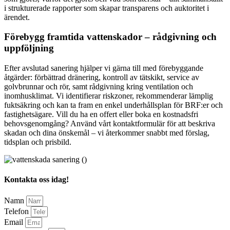
i strukturerade rapporter som skapar transparens och auktoritet i
ärendet.
Förebygg framtida vattenskador – rådgivning och
uppföljning
Efter avslutad sanering hjälper vi gärna till med förebyggande
åtgärder: förbättrad dränering, kontroll av tätskikt, service av
golvbrunnar och rör, samt rådgivning kring ventilation och
inomhusklimat. Vi identifierar riskzoner, rekommenderar lämplig
fuktsäkring och kan ta fram en enkel underhållsplan för BRF:er och
fastighetsägare. Vill du ha en offert eller boka en kostnadsfri
behovsgenomgång? Använd vårt kontaktformulär för att beskriva
skadan och dina önskemål – vi återkommer snabbt med förslag,
tidsplan och prisbild.
Kontakta oss idag!
Namn
Telefon
Email