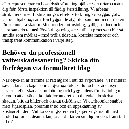
eller representerar en bostadsrättsförening hjälper vårt erfarna team
dig från första inspektion till färdig återställning. Vi arbetar
strukturerat med fuktmätningar, effektiv torkning av väggar, golv,
tak och bjälklag, samt förebyggande åtgärder som minimerar risken
för sekundära skador. Med modern utrustning, tydliga rutiner och
nära samarbete med försäkringsbolag ser vi till att processen blir så
smidig som möjligt – med tydlig tidsplan, korrekta rapporter och
transparent kommunikation i varje steg.
Behöver du professionell
vattenskadesanering? Skicka din
förfrågan via formuläret idag
När olyckan är framme är rätt åtgärd i rätt tid avgörande. Vi hanterar
såväl akuta läckage som långvariga fuktskador och skräddarsyr
insatsen efter skadans omfattning och byggnadens förutsättningar.
Genom att använda kontaktformuläret kan du enkelt beskriva
skadan, bifoga bilder och önskat tidsfönster. Vi återkopplar snabbt
med åtgärdsplan, preliminär tid och en uppskattning av
kostnadsbilden. Vid försäkringsärenden hjälper vi gärna till med
underlag för skadeanmälan, så att du får en smidig process från start
till mål.