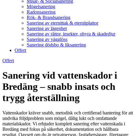
Misär- & Socialsanering
Mögelsanering
Radonsanering
Rök- & Brandsanering
Sanering av eternittak & eternitplattor
Sanering av lägenhet
Sanering av råttor, insekter, ohyra & skadedjur
Sanering av vägglöss
Sanering dödsbo & liksanering
Offert
Offert
Sanering vid vattenskador i
Bredäng – snabb insats och
trygg återställning
Vattenskador kräver snabb, metodisk och certifierad hantering för att
undvika följdproblem som mögel, dålig lukt och omfattande
materialskador. Vi erbjuder komplett sanering efter vattenskada i
Bredäng med fokus på säkerhet, dokumentation och hållbara
resultat. Oavsett om du är privatperson, fastighetsägare, företagare