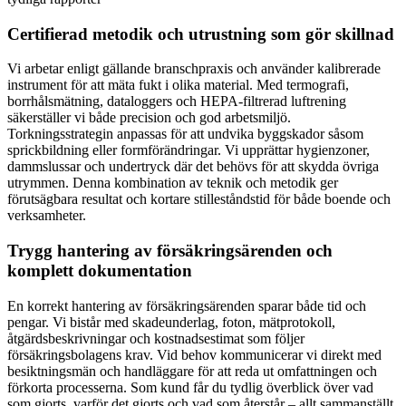
Certifierad metodik och utrustning som gör skillnad
Vi arbetar enligt gällande branschpraxis och använder kalibrerade
instrument för att mäta fukt i olika material. Med termografi,
borrhålsmätning, dataloggers och HEPA-filtrerad luftrening
säkerställer vi både precision och god arbetsmiljö.
Torkningsstrategin anpassas för att undvika byggskador såsom
sprickbildning eller formförändringar. Vi upprättar hygienzoner,
dammslussar och undertryck där det behövs för att skydda övriga
utrymmen. Denna kombination av teknik och metodik ger
förutsägbara resultat och kortare stilleståndstid för både boende och
verksamheter.
Trygg hantering av försäkringsärenden och
komplett dokumentation
En korrekt hantering av försäkringsärenden sparar både tid och
pengar. Vi bistår med skadeunderlag, foton, mätprotokoll,
åtgärdsbeskrivningar och kostnadsestimat som följer
försäkringsbolagens krav. Vid behov kommunicerar vi direkt med
besiktningsmän och handläggare för att reda ut omfattningen och
förkorta processerna. Som kund får du tydlig överblick över vad
som gjorts, varför det gjorts och vad som återstår – allt sammanställt