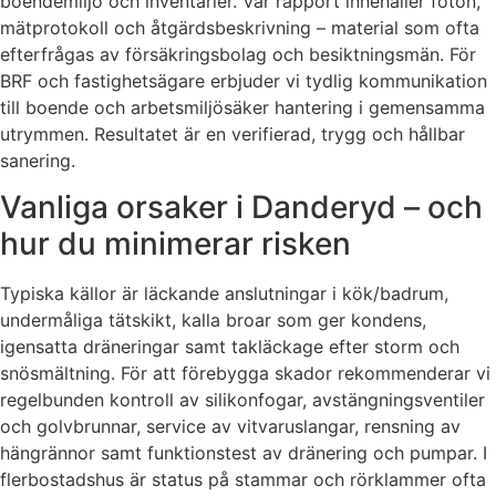
boendemiljö och inventarier. Vår rapport innehåller foton,
mätprotokoll och åtgärdsbeskrivning – material som ofta
efterfrågas av försäkringsbolag och besiktningsmän. För
BRF och fastighetsägare erbjuder vi tydlig kommunikation
till boende och arbetsmiljösäker hantering i gemensamma
utrymmen. Resultatet är en verifierad, trygg och hållbar
sanering.
Vanliga orsaker i Danderyd – och
hur du minimerar risken
Typiska källor är läckande anslutningar i kök/badrum,
undermåliga tätskikt, kalla broar som ger kondens,
igensatta dräneringar samt takläckage efter storm och
snösmältning. För att förebygga skador rekommenderar vi
regelbunden kontroll av silikonfogar, avstängningsventiler
och golvbrunnar, service av vitvaruslangar, rensning av
hängrännor samt funktionstest av dränering och pumpar. I
flerbostadshus är status på stammar och rörklammer ofta