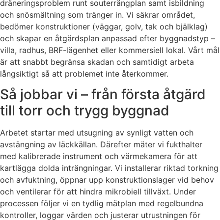
dräneringsproblem runt souterrängplan samt isbildning
och snösmältning som tränger in. Vi säkrar området,
bedömer konstruktioner (väggar, golv, tak och bjälklag)
och skapar en åtgärdsplan anpassad efter byggnadstyp –
villa, radhus, BRF-lägenhet eller kommersiell lokal. Vårt mål
är att snabbt begränsa skadan och samtidigt arbeta
långsiktigt så att problemet inte återkommer.
Så jobbar vi – från första åtgärd
till torr och trygg byggnad
Arbetet startar med utsugning av synligt vatten och
avstängning av läckkällan. Därefter mäter vi fukthalter
med kalibrerade instrument och värmekamera för att
kartlägga dolda inträngningar. Vi installerar riktad torkning
och avfuktning, öppnar upp konstruktionslager vid behov
och ventilerar för att hindra mikrobiell tillväxt. Under
processen följer vi en tydlig mätplan med regelbundna
kontroller, loggar värden och justerar utrustningen för