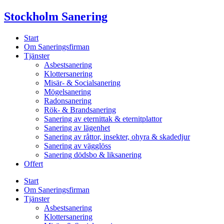
Skip
Stockholm Sanering
to
content
Start
Om Saneringsfirman
Tjänster
Asbestsanering
Klottersanering
Misär- & Socialsanering
Mögelsanering
Radonsanering
Rök- & Brandsanering
Sanering av eternittak & eternitplattor
Sanering av lägenhet
Sanering av råttor, insekter, ohyra & skadedjur
Sanering av vägglöss
Sanering dödsbo & liksanering
Offert
Start
Om Saneringsfirman
Tjänster
Asbestsanering
Klottersanering