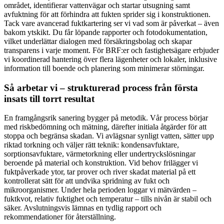
området, identifierar vattenvägar och startar utsugning samt
avfuktning för att förhindra att fukten sprider sig i konstruktionen.
Tack vare avancerad fuktkartering ser vi vad som är påverkat – även
bakom ytskikt. Du får löpande rapporter och fotodokumentation,
vilket underlättar dialogen med försäkringsbolag och skapar
transparens i varje moment. För BRF:er och fastighetsägare erbjuder
vi koordinerad hantering över flera lägenheter och lokaler, inklusive
information till boende och planering som minimerar störningar.
Så arbetar vi – strukturerad process från första
insats till torrt resultat
En framgångsrik sanering bygger på metodik. Vår process börjar
med riskbedömning och mätning, därefter initiala åtgärder för att
stoppa och begränsa skadan. Vi avlägsnar synligt vatten, sätter upp
riktad torkning och väljer rätt teknik: kondensavfuktare,
sorptionsavfuktare, värmetorkning eller undertryckslösningar
beroende på material och konstruktion. Vid behov frilägger vi
fuktpåverkade ytor, tar prover och river skadat material på ett
kontrollerat sätt för att undvika spridning av fukt och
mikroorganismer. Under hela perioden loggar vi mätvärden –
fuktkvot, relativ fuktighet och temperatur – tills nivån är stabil och
säker. Avslutningsvis lämnas en tydlig rapport och
rekommendationer för återställning.