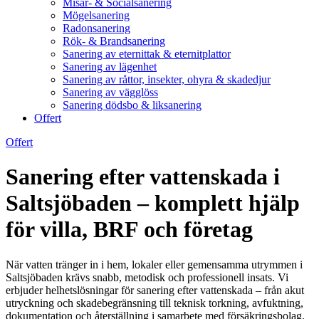
Misär- & Socialsanering
Mögelsanering
Radonsanering
Rök- & Brandsanering
Sanering av eternittak & eternitplattor
Sanering av lägenhet
Sanering av råttor, insekter, ohyra & skadedjur
Sanering av vägglöss
Sanering dödsbo & liksanering
Offert
Offert
Sanering efter vattenskada i
Saltsjöbaden – komplett hjälp
för villa, BRF och företag
När vatten tränger in i hem, lokaler eller gemensamma utrymmen i
Saltsjöbaden krävs snabb, metodisk och professionell insats. Vi
erbjuder helhetslösningar för sanering efter vattenskada – från akut
utryckning och skadebegränsning till teknisk torkning, avfuktning,
dokumentation och återställning i samarbete med försäkringsbolag.