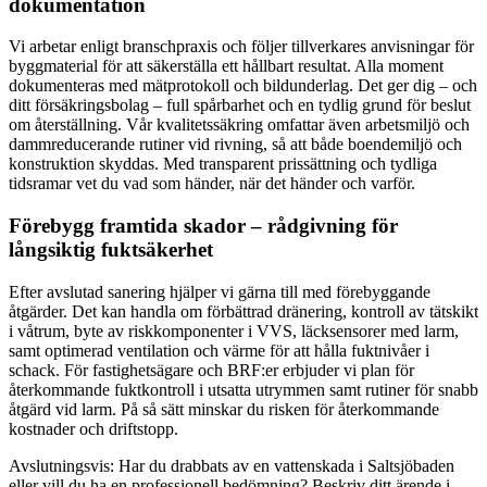
dokumentation
Vi arbetar enligt branschpraxis och följer tillverkares anvisningar för
byggmaterial för att säkerställa ett hållbart resultat. Alla moment
dokumenteras med mätprotokoll och bildunderlag. Det ger dig – och
ditt försäkringsbolag – full spårbarhet och en tydlig grund för beslut
om återställning. Vår kvalitetssäkring omfattar även arbetsmiljö och
dammreducerande rutiner vid rivning, så att både boendemiljö och
konstruktion skyddas. Med transparent prissättning och tydliga
tidsramar vet du vad som händer, när det händer och varför.
Förebygg framtida skador – rådgivning för
långsiktig fuktsäkerhet
Efter avslutad sanering hjälper vi gärna till med förebyggande
åtgärder. Det kan handla om förbättrad dränering, kontroll av tätskikt
i våtrum, byte av riskkomponenter i VVS, läcksensorer med larm,
samt optimerad ventilation och värme för att hålla fuktnivåer i
schack. För fastighetsägare och BRF:er erbjuder vi plan för
återkommande fuktkontroll i utsatta utrymmen samt rutiner för snabb
åtgärd vid larm. På så sätt minskar du risken för återkommande
kostnader och driftstopp.
Avslutningsvis: Har du drabbats av en vattenskada i Saltsjöbaden
eller vill du ha en professionell bedömning? Beskriv ditt ärende i