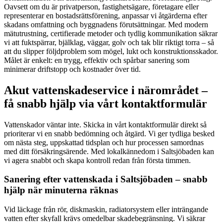
Oavsett om du är privatperson, fastighetsägare, företagare eller
representerar en bostadsrättsförening, anpassar vi åtgärderna efter
skadans omfattning och byggnadens förutsättningar. Med modern
mätutrustning, certifierade metoder och tydlig kommunikation säkrar
vi att fuktspärrar, bjälklag, väggar, golv och tak blir riktigt torra – så
att du slipper följdproblem som mögel, lukt och konstruktionsskador.
Målet är enkelt: en trygg, effektiv och spårbar sanering som
minimerar driftstopp och kostnader över tid.
Akut vattenskadeservice i närområdet –
få snabb hjälp via vårt kontaktformulär
Vattenskador väntar inte. Skicka in vårt kontaktformulär direkt så
prioriterar vi en snabb bedömning och åtgärd. Vi ger tydliga besked
om nästa steg, uppskattad tidsplan och hur processen samordnas
med ditt försäkringsärende. Med lokalkännedom i Saltsjöbaden kan
vi agera snabbt och skapa kontroll redan från första timmen.
Sanering efter vattenskada i Saltsjöbaden – snabb
hjälp när minuterna räknas
Vid läckage från rör, diskmaskin, radiatorsystem eller inträngande
vatten efter skyfall krävs omedelbar skadebegränsning. Vi säkrar