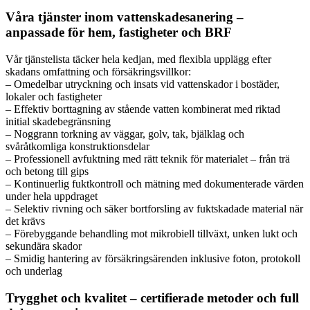
Våra tjänster inom vattenskadesanering –
anpassade för hem, fastigheter och BRF
Vår tjänstelista täcker hela kedjan, med flexibla upplägg efter
skadans omfattning och försäkringsvillkor:
– Omedelbar utryckning och insats vid vattenskador i bostäder,
lokaler och fastigheter
– Effektiv borttagning av stående vatten kombinerat med riktad
initial skadebegränsning
– Noggrann torkning av väggar, golv, tak, bjälklag och
svåråtkomliga konstruktionsdelar
– Professionell avfuktning med rätt teknik för materialet – från trä
och betong till gips
– Kontinuerlig fuktkontroll och mätning med dokumenterade värden
under hela uppdraget
– Selektiv rivning och säker bortforsling av fuktskadade material när
det krävs
– Förebyggande behandling mot mikrobiell tillväxt, unken lukt och
sekundära skador
– Smidig hantering av försäkringsärenden inklusive foton, protokoll
och underlag
Trygghet och kvalitet – certifierade metoder och full