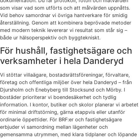
dokumentation. Du får protokoll, foton och mätvärden
som visar vad som utförts och att målvärden uppnåtts.
Vid behov samordnar vi övriga hantverkare för smidig
återställning. Genom att kombinera beprövade metoder
med modern teknik levererar vi resultat som står sig –
både ur hälsoperspektiv och byggtekniskt.
För hushåll, fastighetsägare och
verksamheter i hela Danderyd
Vi stöttar villaägare, bostadsrättsföreningar, förvaltare,
företag och offentliga miljöer över hela Danderyd – från
Djursholm och Enebyberg till Stocksund och Mörby. I
bostäder prioriterar vi boendesäkerhet och tydlig
information. I kontor, butiker och skolor planerar vi arbetet
för minimal driftstörning, gärna etappvis eller utanför
ordinarie öppettider. För BRF:er och fastighetsägare
erbjuder vi samordning mellan lägenheter och
gemensamma utrymmen, med klara tidplaner och löpande