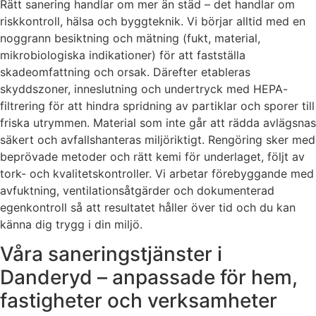
Rätt sanering handlar om mer än städ – det handlar om
riskkontroll, hälsa och byggteknik. Vi börjar alltid med en
noggrann besiktning och mätning (fukt, material,
mikrobiologiska indikationer) för att fastställa
skadeomfattning och orsak. Därefter etableras
skyddszoner, inneslutning och undertryck med HEPA-
filtrering för att hindra spridning av partiklar och sporer till
friska utrymmen. Material som inte går att rädda avlägsnas
säkert och avfallshanteras miljöriktigt. Rengöring sker med
beprövade metoder och rätt kemi för underlaget, följt av
tork- och kvalitetskontroller. Vi arbetar förebyggande med
avfuktning, ventilationsåtgärder och dokumenterad
egenkontroll så att resultatet håller över tid och du kan
känna dig trygg i din miljö.
Våra saneringstjänster i
Danderyd – anpassade för hem,
fastigheter och verksamheter