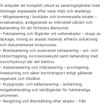
Vi erbjuder ett komplett utbud av saneringstjänster med
lösningar anpassade efter varje miljö och skadetyp:
– Mögelsanering i bostäder och kommersiella lokaler –
orsaksanalys, avlägsnande av mikrobiell påväxt och
behandling för att förhindra återkomst.
– Fuktsanering och åtgärder vid vattenskador – stopp av
läckage, rivning av skadat material, effektiv avfuktning
och dokumenterad torkprocess.
– Brandsanering och avancerad luktsanering – sot- och
rökborttagning, korrosionsskydd samt behandling med
ozon/hydroxyl där det behövs.
– Asbestsanering och miljösanering – provtagning,
inneslutning och säker borttransport enligt gällande
regelverk och tillstånd.
– Krypgrunds- och källarsanering – avfuktning,
mögelbehandling och luktåtgärder för fuktkänsliga
utrymmen.
– Rengöring och återställning efter skador – från