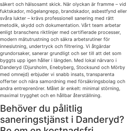
säkert och hälsosamt skick. När olyckan är framme – vid
fuktskador, mögelangrepp, brandskador, asbestfynd eller
svåra lukter – krävs professionell sanering med rätt
metodik, skydd och dokumentation. Vårt team arbetar
enligt branschens riktlinjer med certifierade processer,
modern mätutrustning och säkra arbetsrutiner för
inneslutning, undertryck och filtrering. Vi åtgärdar
grundorsaker, sanerar grundligt och ser till att det som
byggts upp igen håller i längden. Med lokal närvaro i
Danderyd (Djursholm, Enebyberg, Stocksund och Mörby
med omnejd) erbjuder vi snabb insats, transparenta
offerter och nära samordning med försäkringsbolag och
andra entreprenörer. Målet är enkelt: minimal störning,
maximal trygghet och en hållbar återställning.
Behöver du pålitlig
saneringstjänst i Danderyd?
Be om en kostnadsfri