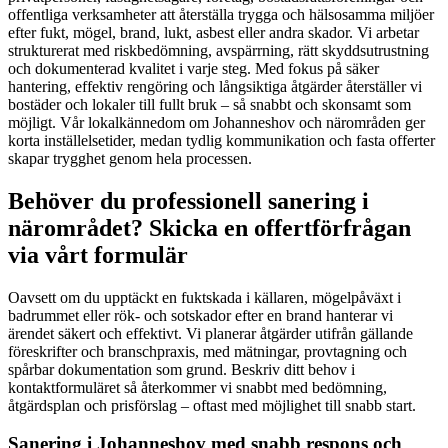
offentliga verksamheter att återställa trygga och hälsosamma miljöer
efter fukt, mögel, brand, lukt, asbest eller andra skador. Vi arbetar
strukturerat med riskbedömning, avspärrning, rätt skyddsutrustning
och dokumenterad kvalitet i varje steg. Med fokus på säker
hantering, effektiv rengöring och långsiktiga åtgärder återställer vi
bostäder och lokaler till fullt bruk – så snabbt och skonsamt som
möjligt. Vår lokalkännedom om Johanneshov och närområden ger
korta inställelsetider, medan tydlig kommunikation och fasta offerter
skapar trygghet genom hela processen.
Behöver du professionell sanering i
närområdet? Skicka en offertförfrågan
via vårt formulär
Oavsett om du upptäckt en fuktskada i källaren, mögelpåväxt i
badrummet eller rök- och sotskador efter en brand hanterar vi
ärendet säkert och effektivt. Vi planerar åtgärder utifrån gällande
föreskrifter och branschpraxis, med mätningar, provtagning och
spårbar dokumentation som grund. Beskriv ditt behov i
kontaktformuläret så återkommer vi snabbt med bedömning,
åtgärdsplan och prisförslag – oftast med möjlighet till snabb start.
Sanering i Johanneshov med snabb respons och