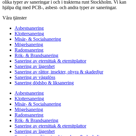
olika typer av saneringar i och i trakterna runt Stockholm. Vi kan
hjälpa dig med PCB-, asbest- och andra typer av saneringar.
Våra tjänster
Asbestsanering
Klottersanering
Misär- & Socialsanering
Mögelsanering
Radonsanering
Rök- & Brandsanering
Sanering av eternittak & eternitplattor
Sanering av lägenhet
Sanering av råttor, insekter, ohyra & skadedjur
Sanering av vägglöss
Sanering dödsbo & liksanering
Asbestsanering
Klottersanering
Misär- & Socialsanering
Mögelsanering
Radonsanering
Rök- & Brandsanering
Sanering av eternittak & eternitplattor
Sanering av lägenhet