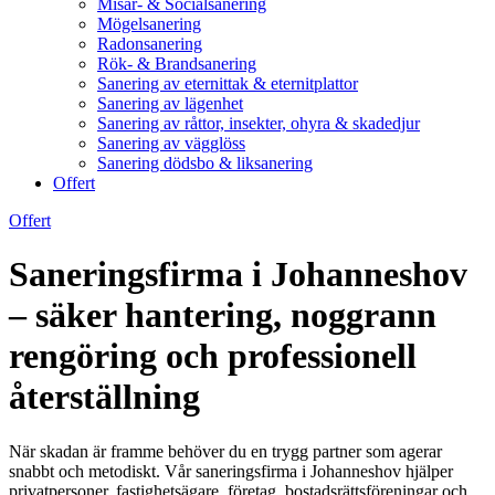
Misär- & Socialsanering
Mögelsanering
Radonsanering
Rök- & Brandsanering
Sanering av eternittak & eternitplattor
Sanering av lägenhet
Sanering av råttor, insekter, ohyra & skadedjur
Sanering av vägglöss
Sanering dödsbo & liksanering
Offert
Offert
Saneringsfirma i Johanneshov
– säker hantering, noggrann
rengöring och professionell
återställning
När skadan är framme behöver du en trygg partner som agerar
snabbt och metodiskt. Vår saneringsfirma i Johanneshov hjälper
privatpersoner, fastighetsägare, företag, bostadsrättsföreningar och