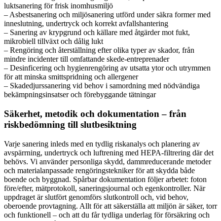
luktsanering för frisk inomhusmiljö
– Asbestsanering och miljösanering utförd under säkra former med
inneslutning, undertryck och korrekt avfallshantering
– Sanering av krypgrund och källare med åtgärder mot fukt,
mikrobiell tillväxt och dålig lukt
– Rengöring och återställning efter olika typer av skador, från
mindre incidenter till omfattande skede-entreprenader
– Desinficering och hygienrengöring av utsatta ytor och utrymmen
för att minska smittspridning och allergener
– Skadedjurssanering vid behov i samordning med nödvändiga
bekämpningsinsatser och förebyggande tätningar
Säkerhet, metodik och dokumentation – från
riskbedömning till slutbesiktning
Varje sanering inleds med en tydlig riskanalys och planering av
avspärrning, undertryck och luftrening med HEPA-filtrering där det
behövs. Vi använder personliga skydd, dammreducerande metoder
och materialanpassade rengöringstekniker för att skydda både
boende och byggnad. Spårbar dokumentation följer arbetet: foton
före/efter, mätprotokoll, saneringsjournal och egenkontroller. När
uppdraget är slutfört genomförs slutkontroll och, vid behov,
oberoende provtagning. Allt för att säkerställa att miljön är säker, torr
och funktionell – och att du får tydliga underlag för försäkring och