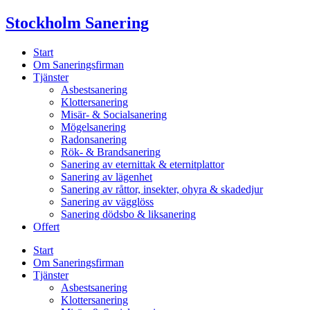
Skip
Stockholm Sanering
to
content
Start
Om Saneringsfirman
Tjänster
Asbestsanering
Klottersanering
Misär- & Socialsanering
Mögelsanering
Radonsanering
Rök- & Brandsanering
Sanering av eternittak & eternitplattor
Sanering av lägenhet
Sanering av råttor, insekter, ohyra & skadedjur
Sanering av vägglöss
Sanering dödsbo & liksanering
Offert
Start
Om Saneringsfirman
Tjänster
Asbestsanering
Klottersanering