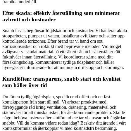
framtida underhåll.
Efter skada: effektiv återställning som minimerar
avbrott och kostnader
Snabb insats begränsar följdskador och kostnader. Vi hanterar akuta
stopparbeten, pumpar ut vatten, installerar avfuktare och sätter upp
kontrollerade torkzoner. Efter brand tar vi hand om sot,
korrosionsrisker och röklukt med beprövade metoder. Vid mögel
avlägsnar vi skadat material på ett säkert sätt och säkerställer rätt
fuktnivåer innan återställning. Vi koordinerar gärna med ditt
försäkringsbolag, kommunicerar tydliga tidsplaner och håller
hyresgäster informerade för att minimera driftstopp och störningar.
Kundlöften: transparens, snabb start och kvalitet
som håller över tid
Du får en tydlig åtgärdsplan, specificerad offert och en fast
kontaktperson från start till mål. Vi arbetar proaktivt med
förebyggande råd kring ventilation, dränering, materialval och
städnivåer för att minska risken för återkommande problem. Skulle
något behöva justeras efter slutfört arbete tar vi ansvar och åtgärdar
snabbt. Vill du komma vidare redan idag? Beskriv ditt ärende i vårt
kontaktformulär så återkopplar vi med kostnadsfri bedömning,