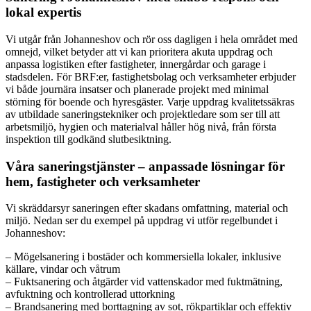
lokal expertis
Vi utgår från Johanneshov och rör oss dagligen i hela området med
omnejd, vilket betyder att vi kan prioritera akuta uppdrag och
anpassa logistiken efter fastigheter, innergårdar och garage i
stadsdelen. För BRF:er, fastighetsbolag och verksamheter erbjuder
vi både journära insatser och planerade projekt med minimal
störning för boende och hyresgäster. Varje uppdrag kvalitetssäkras
av utbildade saneringstekniker och projektledare som ser till att
arbetsmiljö, hygien och materialval håller hög nivå, från första
inspektion till godkänd slutbesiktning.
Våra saneringstjänster – anpassade lösningar för
hem, fastigheter och verksamheter
Vi skräddarsyr saneringen efter skadans omfattning, material och
miljö. Nedan ser du exempel på uppdrag vi utför regelbundet i
Johanneshov:
– Mögelsanering i bostäder och kommersiella lokaler, inklusive
källare, vindar och våtrum
– Fuktsanering och åtgärder vid vattenskador med fuktmätning,
avfuktning och kontrollerad uttorkning
– Brandsanering med borttagning av sot, rökpartiklar och effektiv