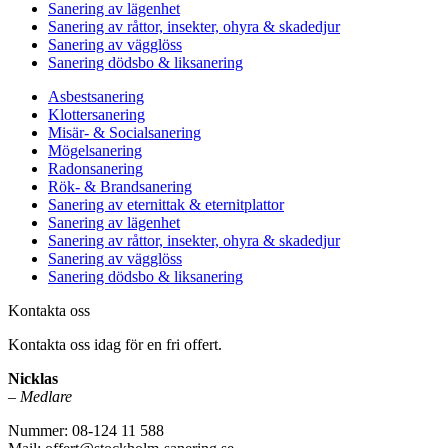
Sanering av lägenhet
Sanering av råttor, insekter, ohyra & skadedjur
Sanering av vägglöss
Sanering dödsbo & liksanering
Asbestsanering
Klottersanering
Misär- & Socialsanering
Mögelsanering
Radonsanering
Rök- & Brandsanering
Sanering av eternittak & eternitplattor
Sanering av lägenhet
Sanering av råttor, insekter, ohyra & skadedjur
Sanering av vägglöss
Sanering dödsbo & liksanering
Kontakta oss
Kontakta oss idag för en fri offert.
Nicklas
–
Medlare
Nummer: 08-124 11 588