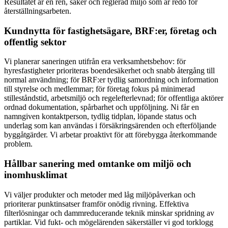
Resultatet är en ren, säker och reglerad miljö som är redo för
återställningsarbeten.
Kundnytta för fastighetsägare, BRF:er, företag och
offentlig sektor
Vi planerar saneringen utifrån era verksamhetsbehov: för
hyresfastigheter prioriteras boendesäkerhet och snabb återgång till
normal användning; för BRF:er tydlig samordning och information
till styrelse och medlemmar; för företag fokus på minimerad
stilleståndstid, arbetsmiljö och regelefterlevnad; för offentliga aktörer
ordnad dokumentation, spårbarhet och uppföljning. Ni får en
namngiven kontaktperson, tydlig tidplan, löpande status och
underlag som kan användas i försäkringsärenden och efterföljande
byggåtgärder. Vi arbetar proaktivt för att förebygga återkommande
problem.
Hållbar sanering med omtanke om miljö och
inomhusklimat
Vi väljer produkter och metoder med låg miljöpåverkan och
prioriterar punktinsatser framför onödig rivning. Effektiva
filterlösningar och dammreducerande teknik minskar spridning av
partiklar. Vid fukt- och mögelärenden säkerställer vi god torklogg