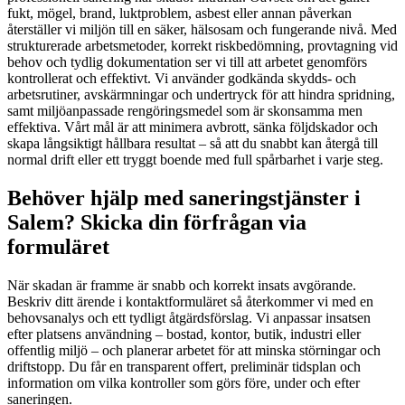
fukt, mögel, brand, luktproblem, asbest eller annan påverkan
återställer vi miljön till en säker, hälsosam och fungerande nivå. Med
strukturerade arbetsmetoder, korrekt riskbedömning, provtagning vid
behov och tydlig dokumentation ser vi till att arbetet genomförs
kontrollerat och effektivt. Vi använder godkända skydds- och
arbetsrutiner, avskärmningar och undertryck för att hindra spridning,
samt miljöanpassade rengöringsmedel som är skonsamma men
effektiva. Vårt mål är att minimera avbrott, sänka följdskador och
skapa långsiktigt hållbara resultat – så att du snabbt kan återgå till
normal drift eller ett tryggt boende med full spårbarhet i varje steg.
Behöver hjälp med saneringstjänster i
Salem? Skicka din förfrågan via
formuläret
När skadan är framme är snabb och korrekt insats avgörande.
Beskriv ditt ärende i kontaktformuläret så återkommer vi med en
behovsanalys och ett tydligt åtgärdsförslag. Vi anpassar insatsen
efter platsens användning – bostad, kontor, butik, industri eller
offentlig miljö – och planerar arbetet för att minska störningar och
driftstopp. Du får en transparent offert, preliminär tidsplan och
information om vilka kontroller som görs före, under och efter
saneringen.