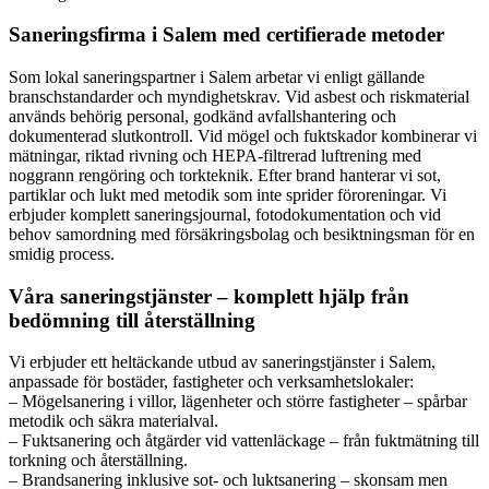
Saneringsfirma i Salem med certifierade metoder
Som lokal saneringspartner i Salem arbetar vi enligt gällande
branschstandarder och myndighetskrav. Vid asbest och riskmaterial
används behörig personal, godkänd avfallshantering och
dokumenterad slutkontroll. Vid mögel och fuktskador kombinerar vi
mätningar, riktad rivning och HEPA-filtrerad luftrening med
noggrann rengöring och torkteknik. Efter brand hanterar vi sot,
partiklar och lukt med metodik som inte sprider föroreningar. Vi
erbjuder komplett saneringsjournal, fotodokumentation och vid
behov samordning med försäkringsbolag och besiktningsman för en
smidig process.
Våra saneringstjänster – komplett hjälp från
bedömning till återställning
Vi erbjuder ett heltäckande utbud av saneringstjänster i Salem,
anpassade för bostäder, fastigheter och verksamhetslokaler:
– Mögelsanering i villor, lägenheter och större fastigheter – spårbar
metodik och säkra materialval.
– Fuktsanering och åtgärder vid vattenläckage – från fuktmätning till
torkning och återställning.
– Brandsanering inklusive sot- och luktsanering – skonsam men