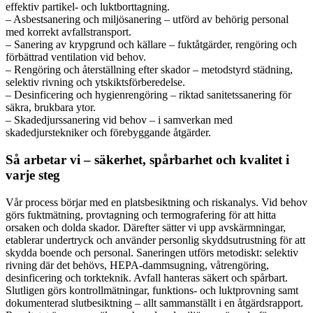
effektiv partikel- och luktborttagning.
– Asbestsanering och miljösanering – utförd av behörig personal
med korrekt avfallstransport.
– Sanering av krypgrund och källare – fuktåtgärder, rengöring och
förbättrad ventilation vid behov.
– Rengöring och återställning efter skador – metodstyrd städning,
selektiv rivning och ytskiktsförberedelse.
– Desinficering och hygienrengöring – riktad sanitetssanering för
säkra, brukbara ytor.
– Skadedjurssanering vid behov – i samverkan med
skadedjurstekniker och förebyggande åtgärder.
Så arbetar vi – säkerhet, spårbarhet och kvalitet i
varje steg
Vår process börjar med en platsbesiktning och riskanalys. Vid behov
görs fuktmätning, provtagning och termografering för att hitta
orsaken och dolda skador. Därefter sätter vi upp avskärmningar,
etablerar undertryck och använder personlig skyddsutrustning för att
skydda boende och personal. Saneringen utförs metodiskt: selektiv
rivning där det behövs, HEPA-dammsugning, våtrengöring,
desinficering och torkteknik. Avfall hanteras säkert och spårbart.
Slutligen görs kontrollmätningar, funktions- och luktprovning samt
dokumenterad slutbesiktning – allt sammanställt i en åtgärdsrapport.