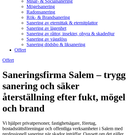
Misär- & Socialsanering
Mögelsanering
Radonsanering
Rök- & Brandsanering
Sanering av eternittak & eternitplattor
Sanering av lägenhet
Sanering av råttor, insekter, ohyra & skadedjur
Sanering av vägglöss
Sanering dödsbo & liksanering
Offert
Offert
Saneringsfirma Salem – trygg
sanering och säker
återställning efter fukt, mögel
och brand
Vi hjälper privatpersoner, fastighetsägare, företag,
bostadsrättsföreningar och offentliga verksamheter i Salem med
professionell sanering när skador inträffar. Oavsett om det gäller