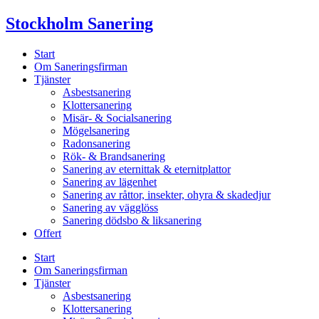
Skip
Stockholm Sanering
to
content
Start
Om Saneringsfirman
Tjänster
Asbestsanering
Klottersanering
Misär- & Socialsanering
Mögelsanering
Radonsanering
Rök- & Brandsanering
Sanering av eternittak & eternitplattor
Sanering av lägenhet
Sanering av råttor, insekter, ohyra & skadedjur
Sanering av vägglöss
Sanering dödsbo & liksanering
Offert
Start
Om Saneringsfirman
Tjänster
Asbestsanering
Klottersanering