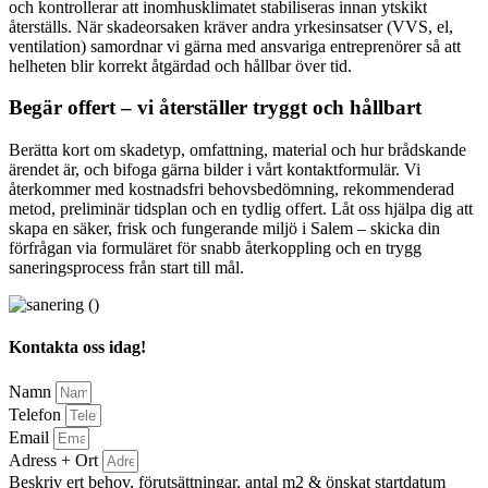
och kontrollerar att inomhusklimatet stabiliseras innan ytskikt
återställs. När skadeorsaken kräver andra yrkesinsatser (VVS, el,
ventilation) samordnar vi gärna med ansvariga entreprenörer så att
helheten blir korrekt åtgärdad och hållbar över tid.
Begär offert – vi återställer tryggt och hållbart
Berätta kort om skadetyp, omfattning, material och hur brådskande
ärendet är, och bifoga gärna bilder i vårt kontaktformulär. Vi
återkommer med kostnadsfri behovsbedömning, rekommenderad
metod, preliminär tidsplan och en tydlig offert. Låt oss hjälpa dig att
skapa en säker, frisk och fungerande miljö i Salem – skicka din
förfrågan via formuläret för snabb återkoppling och en trygg
saneringsprocess från start till mål.
Kontakta oss idag!
Namn
Telefon
Email
Adress + Ort
Beskriv ert behov, förutsättningar, antal m2 & önskat startdatum