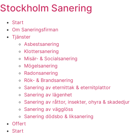
Stockholm Sanering
Skip
to
content
Start
Om Saneringsfirman
Tjänster
Asbestsanering
Klottersanering
Misär- & Socialsanering
Mögelsanering
Radonsanering
Rök- & Brandsanering
Sanering av eternittak & eternitplattor
Sanering av lägenhet
Sanering av råttor, insekter, ohyra & skadedjur
Sanering av vägglöss
Sanering dödsbo & liksanering
Offert
Start