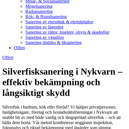
Misär- & Socialsanering
Mögelsanering
Radonsanering
Rök- & Brandsanering
Sanering av eternittak & eternitplattor
Sanering av lägenhet
Sanering av råttor, insekter, ohyra & skadedjur
Sanering av vägglöss
Sanering dödsbo & liksanering
Offert
Offert
Silverfisksanering i Nykvarn –
effektiv bekämpning och
långsiktigt skydd
Silverfisk i badrum, kök eller förråd? Vi hjälper privatpersoner,
fastighetsägare, företag och bostadsrättsföreningar i Nykvarn att
snabbt bli av med både vanlig och långsprötad silverfisk – och att
hålla dem borta. Vår metod kombinerar noggrann inspektion,
fuktanalys och riktad bekämpning med åtgärder som tätning,