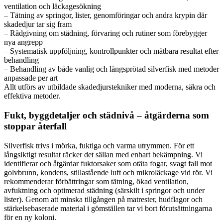
ventilation och läckagesökning
– Tätning av springor, lister, genomföringar och andra krypin där
skadedjur tar sig fram
– Rådgivning om städning, förvaring och rutiner som förebygger
nya angrepp
– Systematisk uppföljning, kontrollpunkter och mätbara resultat efter
behandling
– Behandling av både vanlig och långsprötad silverfisk med metoder
anpassade per art
Allt utförs av utbildade skadedjurstekniker med moderna, säkra och
effektiva metoder.
Fukt, byggdetaljer och städnivå – åtgärderna som
stoppar återfall
Silverfisk trivs i mörka, fuktiga och varma utrymmen. För ett
långsiktigt resultat räcker det sällan med enbart bekämpning. Vi
identifierar och åtgärdar fuktorsaker som otäta fogar, svagt fall mot
golvbrunn, kondens, stillastående luft och mikroläckage vid rör. Vi
rekommenderar förbättringar som tätning, ökad ventilation,
avfuktning och optimerad städning (särskilt i springor och under
lister). Genom att minska tillgången på matrester, hudflagor och
stärkelsebaserade material i gömställen tar vi bort förutsättningarna
för en ny koloni.