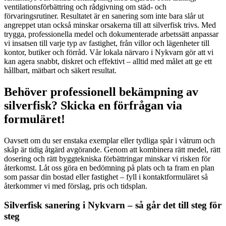
ventilationsförbättring och rådgivning om städ- och
förvaringsrutiner. Resultatet är en sanering som inte bara slår ut
angreppet utan också minskar orsakerna till att silverfisk trivs. Med
trygga, professionella medel och dokumenterade arbetssätt anpassar
vi insatsen till varje typ av fastighet, från villor och lägenheter till
kontor, butiker och förråd. Vår lokala närvaro i Nykvarn gör att vi
kan agera snabbt, diskret och effektivt – alltid med målet att ge ett
hållbart, mätbart och säkert resultat.
Behöver professionell bekämpning av
silverfisk? Skicka en förfrågan via
formuläret!
Oavsett om du ser enstaka exemplar eller tydliga spår i våtrum och
skåp är tidig åtgärd avgörande. Genom att kombinera rätt medel, rätt
dosering och rätt byggtekniska förbättringar minskar vi risken för
återkomst. Låt oss göra en bedömning på plats och ta fram en plan
som passar din bostad eller fastighet – fyll i kontaktformuläret så
återkommer vi med förslag, pris och tidsplan.
Silverfisk sanering i Nykvarn – så går det till steg för
steg