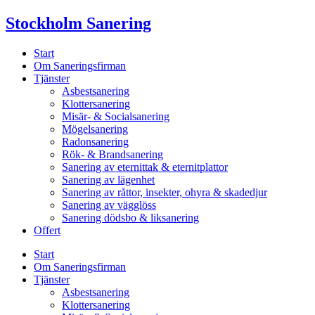
Skip
Stockholm Sanering
to
content
Start
Om Saneringsfirman
Tjänster
Asbestsanering
Klottersanering
Misär- & Socialsanering
Mögelsanering
Radonsanering
Rök- & Brandsanering
Sanering av eternittak & eternitplattor
Sanering av lägenhet
Sanering av råttor, insekter, ohyra & skadedjur
Sanering av vägglöss
Sanering dödsbo & liksanering
Offert
Start
Om Saneringsfirman
Tjänster
Asbestsanering
Klottersanering