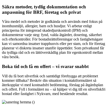
Säkra metoder, tydlig dokumentation och
anpassning för BRF, företag och privat
Våra medel och metoder är godkända och används med fokus på
inomhusmiljö, allergier, barn och husdjur. Vi arbetar enligt
principerna för integrerad skadedjurskontroll (IPM) och
dokumenterar varje steg: fynd, valda åtgärder, dosering, säkerhet
och efterkontroller. För bostadsrättsföreningar och fastighetsägare
kan vi samordna insatser trapphusvis eller per stam, och för företag
planerar vi diskreta insatser utanför öppettider. Som privatkund får
du tydliga råd och en lättöverskådlig plan för egenkontroll mellan
våra besök.
Boka tid och få en offert – vi svarar snabbt
Vill du få bort silverfisk och samtidigt förebygga att problemet
kommer tillbaka? Beskriv din situation i kontaktformuläret så
återkopplar vi med kostnadsfri bedömning, förslag på åtgärdsplan
och offert. Fyll i formuläret nu – så hjälper vi dig till en silverfiskfri
bostad eller fastighet i Nykvarn, med bestående resultat.