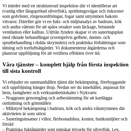
Vi inleder med en strukturerad inspektion där vi identifierar art
(vanlig eller långsprötad silverfisk), spridningsvägar och riskzoner
som golvlister, rörgenomföringar, fogar samt utrymmen bakom
vitvaror. Därefter gör vi en fukt- och miljöanalys av badrum, kök
och andra våtrum för att spåra orsaker som läckage, bristande
ventilation eller kallras. Utifrån fynden skapar vi en saneringsplan
med riktade behandlingar (exempelvis gelbete, damm- och
sprutbehandling i dolda skrymslen) och praktiska förbättringar som
tätning och torrluftsåtgärder. Vi dokumenterar åtgärderna och
planerar uppföljning för att verifiera effekten över tid.
Våra tjänster – komplett hjälp från första inspektion
till sista kontroll
Vi erbjuder en sammanhållen tjänst där bekämpning, förebyggande
och uppföljning hänger ihop. Nedan ser du innehållet, anpassat för
hem, fastigheter och verksamhetslokaler i Nykvarn:
– Noggrann genomgång och artbestämning för att kartlägga
omfattning och gömställen
– Målstyrd bekämpning i badrum, kök och andra våtutrymmen där
aktiviteten är som störst
– Saneringsinsatser i villor, flerbostadshus, kontor, butiksmiljöer och
förråd
– Praktiska fuktåtgärder som minskar trivseln för silverfisk, t.ex.