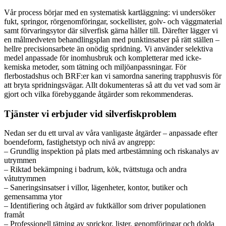
Vår process börjar med en systematisk kartläggning: vi undersöker
fukt, springor, rörgenomföringar, sockellister, golv- och väggmaterial
samt förvaringsytor där silverfisk gärna håller till. Därefter lägger vi
en målmedveten behandlingsplan med punktinsatser på rätt ställen –
hellre precisionsarbete än onödig spridning. Vi använder selektiva
medel anpassade för inomhusbruk och kompletterar med icke-
kemiska metoder, som tätning och miljöanpassningar. För
flerbostadshus och BRF:er kan vi samordna sanering trapphusvis för
att bryta spridningsvägar. Allt dokumenteras så att du vet vad som är
gjort och vilka förebyggande åtgärder som rekommenderas.
Tjänster vi erbjuder vid silverfiskproblem
Nedan ser du ett urval av våra vanligaste åtgärder – anpassade efter
boendeform, fastighetstyp och nivå av angrepp:
– Grundlig inspektion på plats med artbestämning och riskanalys av
utrymmen
– Riktad bekämpning i badrum, kök, tvättstuga och andra
våtutrymmen
– Saneringsinsatser i villor, lägenheter, kontor, butiker och
gemensamma ytor
– Identifiering och åtgärd av fuktkällor som driver populationen
framåt
– Professionell tätning av sprickor, lister, genomföringar och dolda