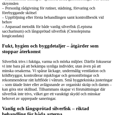
skrymslen
– Personlig rådgivning för rutiner, städning, förvaring och
förebyggande skötsel
– Uppföljning efter första behandlingen samt kontrollbesök vid
behov
– Anpassad metodik för både vanlig silverfisk (Lepisma
saccharinum) och långsprötad silverfisk (Ctenolepisma
longicaudata)
Fukt, hygien och byggdetaljer – åtgärder som
stoppar återkomst
Silverfisk trivs i fuktiga, varma och mörka miljöer. Därför fokuserar
vi inte bara på att bekämpa synliga individer, utan även på att
minska orsakerna. Vi spårar läckage, undermålig ventilation och
köldbryggor, kontrollerar mjukfogar och genomföringar och
rekommenderar rätt luftflöde i våtrum. Små byggtekniska justeringar
– som tätade lister eller avlägsnande av organiskt skräp och damm –
kan göra stor skillnad. Tillsammans skapar vi förutsättningar där
silverfisk inte trivs, vilket ger ett varaktigt skydd och minskar
behovet av upprepade saneringar.
Vanlig och långsprötad silverfisk – riktad
behandling för båda arterna