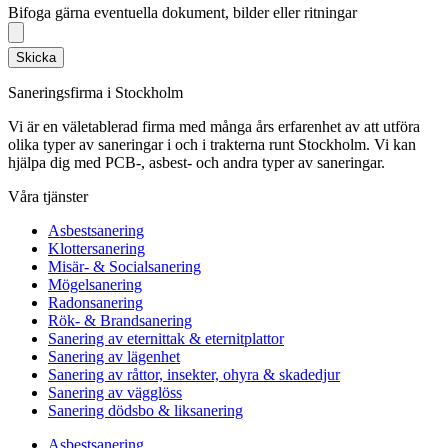
Bifoga gärna eventuella dokument, bilder eller ritningar
Skicka
Saneringsfirma i Stockholm
Vi är en väletablerad firma med många års erfarenhet av att utföra
olika typer av saneringar i och i trakterna runt Stockholm. Vi kan
hjälpa dig med PCB-, asbest- och andra typer av saneringar.
Våra tjänster
Asbestsanering
Klottersanering
Misär- & Socialsanering
Mögelsanering
Radonsanering
Rök- & Brandsanering
Sanering av eternittak & eternitplattor
Sanering av lägenhet
Sanering av råttor, insekter, ohyra & skadedjur
Sanering av vägglöss
Sanering dödsbo & liksanering
Asbestsanering