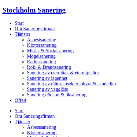
Skip
Stockholm Sanering
to
content
Start
Om Saneringsfirman
Tjänster
Asbestsanering
Klottersanering
Misär- & Socialsanering
Mögelsanering
Radonsanering
Rök- & Brandsanering
Sanering av eternittak & eternitplattor
Sanering av lägenhet
Sanering av råttor, insekter, ohyra & skadedjur
Sanering av vägglöss
Sanering dödsbo & liksanering
Offert
Start
Om Saneringsfirman
Tjänster
Asbestsanering
Klottersanering