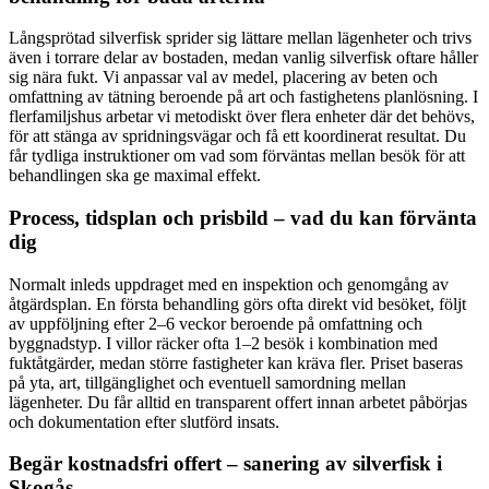
Långsprötad silverfisk sprider sig lättare mellan lägenheter och trivs
även i torrare delar av bostaden, medan vanlig silverfisk oftare håller
sig nära fukt. Vi anpassar val av medel, placering av beten och
omfattning av tätning beroende på art och fastighetens planlösning. I
flerfamiljshus arbetar vi metodiskt över flera enheter där det behövs,
för att stänga av spridningsvägar och få ett koordinerat resultat. Du
får tydliga instruktioner om vad som förväntas mellan besök för att
behandlingen ska ge maximal effekt.
Process, tidsplan och prisbild – vad du kan förvänta
dig
Normalt inleds uppdraget med en inspektion och genomgång av
åtgärdsplan. En första behandling görs ofta direkt vid besöket, följt
av uppföljning efter 2–6 veckor beroende på omfattning och
byggnadstyp. I villor räcker ofta 1–2 besök i kombination med
fuktåtgärder, medan större fastigheter kan kräva fler. Priset baseras
på yta, art, tillgänglighet och eventuell samordning mellan
lägenheter. Du får alltid en transparent offert innan arbetet påbörjas
och dokumentation efter slutförd insats.
Begär kostnadsfri offert – sanering av silverfisk i
Skogås