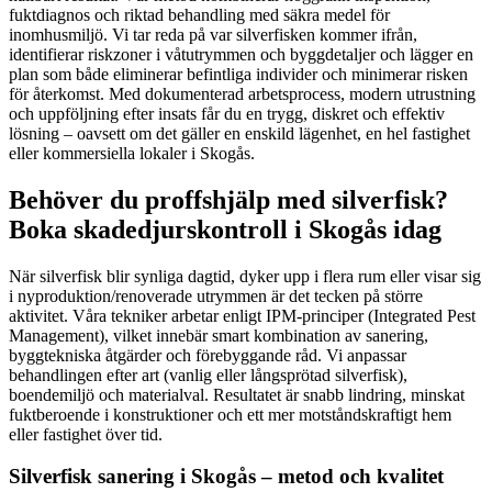
fuktdiagnos och riktad behandling med säkra medel för
inomhusmiljö. Vi tar reda på var silverfisken kommer ifrån,
identifierar riskzoner i våtutrymmen och byggdetaljer och lägger en
plan som både eliminerar befintliga individer och minimerar risken
för återkomst. Med dokumenterad arbetsprocess, modern utrustning
och uppföljning efter insats får du en trygg, diskret och effektiv
lösning – oavsett om det gäller en enskild lägenhet, en hel fastighet
eller kommersiella lokaler i Skogås.
Behöver du proffshjälp med silverfisk?
Boka skadedjurskontroll i Skogås idag
När silverfisk blir synliga dagtid, dyker upp i flera rum eller visar sig
i nyproduktion/renoverade utrymmen är det tecken på större
aktivitet. Våra tekniker arbetar enligt IPM-principer (Integrated Pest
Management), vilket innebär smart kombination av sanering,
byggtekniska åtgärder och förebyggande råd. Vi anpassar
behandlingen efter art (vanlig eller långsprötad silverfisk),
boendemiljö och materialval. Resultatet är snabb lindring, minskat
fuktberoende i konstruktioner och ett mer motståndskraftigt hem
eller fastighet över tid.
Silverfisk sanering i Skogås – metod och kvalitet