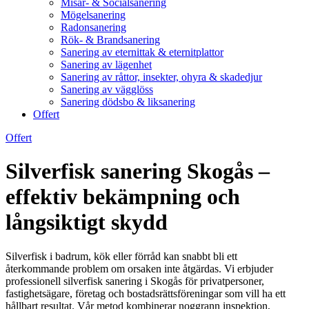
Misär- & Socialsanering
Mögelsanering
Radonsanering
Rök- & Brandsanering
Sanering av eternittak & eternitplattor
Sanering av lägenhet
Sanering av råttor, insekter, ohyra & skadedjur
Sanering av vägglöss
Sanering dödsbo & liksanering
Offert
Offert
Silverfisk sanering Skogås –
effektiv bekämpning och
långsiktigt skydd
Silverfisk i badrum, kök eller förråd kan snabbt bli ett
återkommande problem om orsaken inte åtgärdas. Vi erbjuder
professionell silverfisk sanering i Skogås för privatpersoner,
fastighetsägare, företag och bostadsrättsföreningar som vill ha ett
hållbart resultat. Vår metod kombinerar noggrann inspektion,