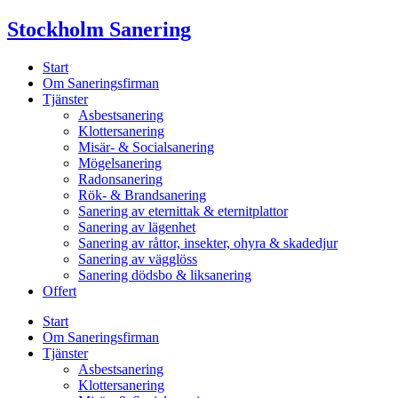
Skip
Stockholm Sanering
to
content
Start
Om Saneringsfirman
Tjänster
Asbestsanering
Klottersanering
Misär- & Socialsanering
Mögelsanering
Radonsanering
Rök- & Brandsanering
Sanering av eternittak & eternitplattor
Sanering av lägenhet
Sanering av råttor, insekter, ohyra & skadedjur
Sanering av vägglöss
Sanering dödsbo & liksanering
Offert
Start
Om Saneringsfirman
Tjänster
Asbestsanering
Klottersanering