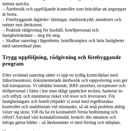
minsta spricka.
– Återbesök och uppföljande kontroller som bekräftar att angreppet
är borta.
– Förebyggande åtgärder: tätningar, madrasskydd, monitorer och
rutiner mot återkomst.
– Praktisk rådgivning för hushåll, hotellpersonal och
fastighetsskötare – steg för steg.
– Skalbar sanering i lägenheter, hotellkomplex och hela fastigheter
med samordnad plan.
Trygg uppföljning, rådgivning och förebyggande
program
Efter avslutad sanering sätter vi upp en tydlig kontrollplan med
fällor/monitorer, dokumenterade återbesök och rapportering som ger
full transparens. Vi utbildar boende, BRF-styrelser, receptioner och
driftpersonal i Sätra i hur man tidigt upptäcker tecken, hanterar in-
och utflytt, och minimerar risker vid resor och leveranser. För
fastighetsägare och hotell erbjuder vi avtal med regelbundna
kontroller och snabbinsats vid misstanke, så att små problem aldrig
växer sig stora. Vill du ha en kostnadsfri första bedömning och
offert? Använd vårt kontaktformulär, beskriv din situation och
bifoga gärna bilder – så återkommer vi med förslag och tidsplan.