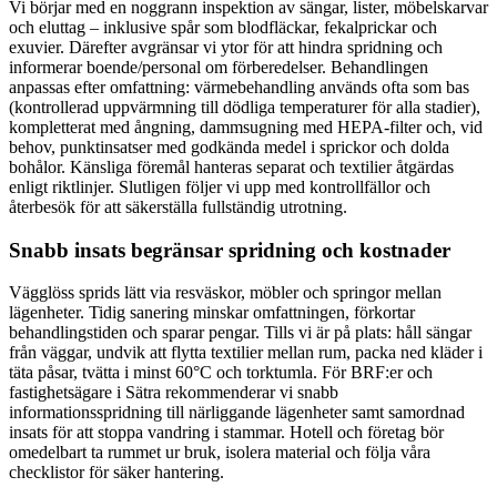
Vi börjar med en noggrann inspektion av sängar, lister, möbelskarvar
och eluttag – inklusive spår som blodfläckar, fekalprickar och
exuvier. Därefter avgränsar vi ytor för att hindra spridning och
informerar boende/personal om förberedelser. Behandlingen
anpassas efter omfattning: värmebehandling används ofta som bas
(kontrollerad uppvärmning till dödliga temperaturer för alla stadier),
kompletterat med ångning, dammsugning med HEPA-filter och, vid
behov, punktinsatser med godkända medel i sprickor och dolda
bohålor. Känsliga föremål hanteras separat och textilier åtgärdas
enligt riktlinjer. Slutligen följer vi upp med kontrollfällor och
återbesök för att säkerställa fullständig utrotning.
Snabb insats begränsar spridning och kostnader
Vägglöss sprids lätt via resväskor, möbler och springor mellan
lägenheter. Tidig sanering minskar omfattningen, förkortar
behandlingstiden och sparar pengar. Tills vi är på plats: håll sängar
från väggar, undvik att flytta textilier mellan rum, packa ned kläder i
täta påsar, tvätta i minst 60°C och torktumla. För BRF:er och
fastighetsägare i Sätra rekommenderar vi snabb
informationsspridning till närliggande lägenheter samt samordnad
insats för att stoppa vandring i stammar. Hotell och företag bör
omedelbart ta rummet ur bruk, isolera material och följa våra
checklistor för säker hantering.