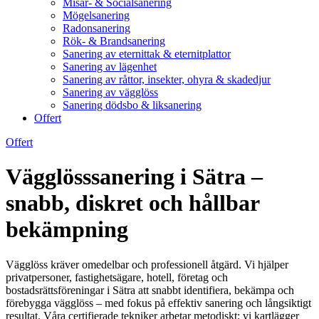
Misär- & Socialsanering
Mögelsanering
Radonsanering
Rök- & Brandsanering
Sanering av eternittak & eternitplattor
Sanering av lägenhet
Sanering av råttor, insekter, ohyra & skadedjur
Sanering av vägglöss
Sanering dödsbo & liksanering
Offert
Offert
Vägglösssanering i Sätra –
snabb, diskret och hållbar
bekämpning
Vägglöss kräver omedelbar och professionell åtgärd. Vi hjälper
privatpersoner, fastighetsägare, hotell, företag och
bostadsrättsföreningar i Sätra att snabbt identifiera, bekämpa och
förebygga vägglöss – med fokus på effektiv sanering och långsiktigt
resultat. Våra certifierade tekniker arbetar metodiskt: vi kartlägger