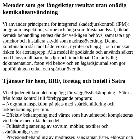
Metoder som ger långsiktigt resultat utan onödig
kemikalieanvändning
Vi använder principerna för integrerad skadedjurskontroll (IPM):
noggrann inspektion, värme och ånga som förstahandsval, riktad
kemisk behandling endast där det verkligen behövs, samt täta upp
sprickor och installera skydd som madrassöverdrag. Denna
kombination slår mot både vuxna, nymfer och ägg – och minskar
risken för återangrepp. Alla medel är godkända och används säkert
med hänsyn till barn, husdjur och inneklimat. Du får tydlig
dokumentation, foton vid behov och en åtgärdsjournal som gör
uppföljningen enkel och spårbar över tid.
Tjänster för hem, BRF, företag och hotell i Sätra
Vi erbjuder ett komplett upplägg för vägglössbekämpning i Sätra –
från första kontroll till förebyggande program:
– Noggrann inspektion på plats med spåridentifiering och
riskbedömning per rum.
– Effektiv bekämpning med värme som huvudmetod; kompletteras
vid behov med riktade medel.
– Fullständig sanering av sovrum, möbler, textilier och
svåråtkomliga ytor.
– Precisionsbehandling av madrasser, sängramar, lister, eldosor och