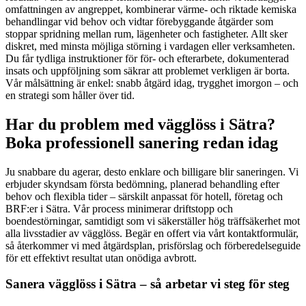
omfattningen av angreppet, kombinerar värme- och riktade kemiska
behandlingar vid behov och vidtar förebyggande åtgärder som
stoppar spridning mellan rum, lägenheter och fastigheter. Allt sker
diskret, med minsta möjliga störning i vardagen eller verksamheten.
Du får tydliga instruktioner för för- och efterarbete, dokumenterad
insats och uppföljning som säkrar att problemet verkligen är borta.
Vår målsättning är enkel: snabb åtgärd idag, trygghet imorgon – och
en strategi som håller över tid.
Har du problem med vägglöss i Sätra?
Boka professionell sanering redan idag
Ju snabbare du agerar, desto enklare och billigare blir saneringen. Vi
erbjuder skyndsam första bedömning, planerad behandling efter
behov och flexibla tider – särskilt anpassat för hotell, företag och
BRF:er i Sätra. Vår process minimerar driftstopp och
boendestörningar, samtidigt som vi säkerställer hög träffsäkerhet mot
alla livsstadier av vägglöss. Begär en offert via vårt kontaktformulär,
så återkommer vi med åtgärdsplan, prisförslag och förberedelseguide
för ett effektivt resultat utan onödiga avbrott.
Sanera vägglöss i Sätra – så arbetar vi steg för steg