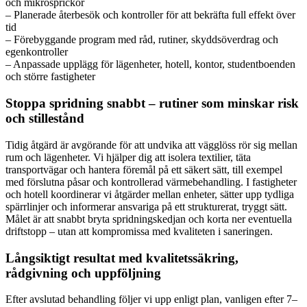
och mikrosprickor
– Planerade återbesök och kontroller för att bekräfta full effekt över
tid
– Förebyggande program med råd, rutiner, skyddsöverdrag och
egenkontroller
– Anpassade upplägg för lägenheter, hotell, kontor, studentboenden
och större fastigheter
Stoppa spridning snabbt – rutiner som minskar risk
och stillestånd
Tidig åtgärd är avgörande för att undvika att vägglöss rör sig mellan
rum och lägenheter. Vi hjälper dig att isolera textilier, täta
transportvägar och hantera föremål på ett säkert sätt, till exempel
med förslutna påsar och kontrollerad värmebehandling. I fastigheter
och hotell koordinerar vi åtgärder mellan enheter, sätter upp tydliga
spärrlinjer och informerar ansvariga på ett strukturerat, tryggt sätt.
Målet är att snabbt bryta spridningskedjan och korta ner eventuella
driftstopp – utan att kompromissa med kvaliteten i saneringen.
Långsiktigt resultat med kvalitetssäkring,
rådgivning och uppföljning
Efter avslutad behandling följer vi upp enligt plan, vanligen efter 7–