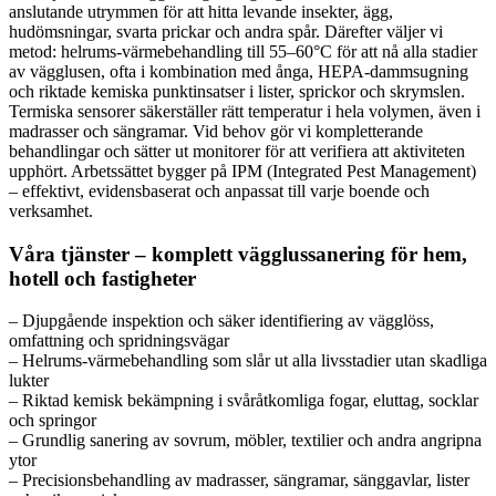
anslutande utrymmen för att hitta levande insekter, ägg,
hudömsningar, svarta prickar och andra spår. Därefter väljer vi
metod: helrums-värmebehandling till 55–60°C för att nå alla stadier
av vägglusen, ofta i kombination med ånga, HEPA-dammsugning
och riktade kemiska punktinsatser i lister, sprickor och skrymslen.
Termiska sensorer säkerställer rätt temperatur i hela volymen, även i
madrasser och sängramar. Vid behov gör vi kompletterande
behandlingar och sätter ut monitorer för att verifiera att aktiviteten
upphört. Arbetssättet bygger på IPM (Integrated Pest Management)
– effektivt, evidensbaserat och anpassat till varje boende och
verksamhet.
Våra tjänster – komplett vägglussanering för hem,
hotell och fastigheter
– Djupgående inspektion och säker identifiering av vägglöss,
omfattning och spridningsvägar
– Helrums-värmebehandling som slår ut alla livsstadier utan skadliga
lukter
– Riktad kemisk bekämpning i svåråtkomliga fogar, eluttag, socklar
och springor
– Grundlig sanering av sovrum, möbler, textilier och andra angripna
ytor
– Precisionsbehandling av madrasser, sängramar, sänggavlar, lister