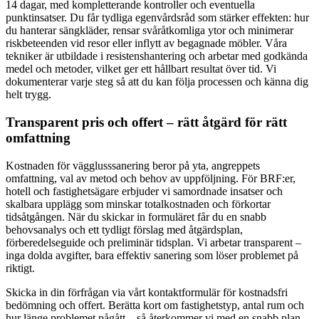
14 dagar, med kompletterande kontroller och eventuella
punktinsatser. Du får tydliga egenvårdsråd som stärker effekten: hur
du hanterar sängkläder, rensar svåråtkomliga ytor och minimerar
riskbeteenden vid resor eller inflytt av begagnade möbler. Våra
tekniker är utbildade i resistenshantering och arbetar med godkända
medel och metoder, vilket ger ett hållbart resultat över tid. Vi
dokumenterar varje steg så att du kan följa processen och känna dig
helt trygg.
Transparent pris och offert – rätt åtgärd för rätt
omfattning
Kostnaden för vägglusssanering beror på yta, angreppets
omfattning, val av metod och behov av uppföljning. För BRF:er,
hotell och fastighetsägare erbjuder vi samordnade insatser och
skalbara upplägg som minskar totalkostnaden och förkortar
tidsåtgången. När du skickar in formuläret får du en snabb
behovsanalys och ett tydligt förslag med åtgärdsplan,
förberedelseguide och preliminär tidsplan. Vi arbetar transparent –
inga dolda avgifter, bara effektiv sanering som löser problemet på
riktigt.
Skicka in din förfrågan via vårt kontaktformulär för kostnadsfri
bedömning och offert. Berätta kort om fastighetstyp, antal rum och
hur länge problemet pågått – så återkommer vi med en snabb plan