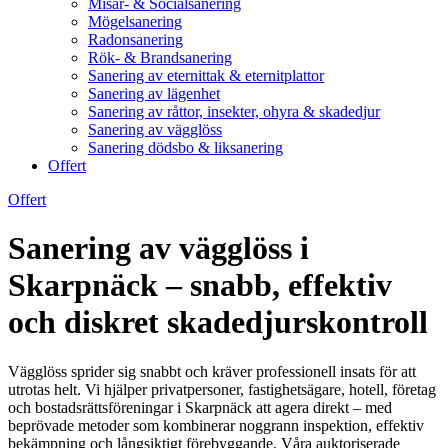
Misär- & Socialsanering
Mögelsanering
Radonsanering
Rök- & Brandsanering
Sanering av eternittak & eternitplattor
Sanering av lägenhet
Sanering av råttor, insekter, ohyra & skadedjur
Sanering av vägglöss
Sanering dödsbo & liksanering
Offert
Offert
Sanering av vägglöss i
Skarpnäck – snabb, effektiv
och diskret skadedjurskontroll
Vägglöss sprider sig snabbt och kräver professionell insats för att
utrotas helt. Vi hjälper privatpersoner, fastighetsägare, hotell, företag
och bostadsrättsföreningar i Skarpnäck att agera direkt – med
beprövade metoder som kombinerar noggrann inspektion, effektiv
bekämpning och långsiktigt förebyggande. Våra auktoriserade