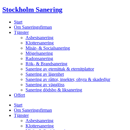
Skip
Stockholm Sanering
to
content
Start
Om Saneringsfirman
Tjänster
Asbestsanering
Klottersanering
Misär- & Socialsanering
Mögelsanering
Radonsanering
Rök- & Brandsanering
Sanering av eternittak & eternitplattor
Sanering av lägenhet
Sanering av råttor, insekter, ohyra & skadedjur
Sanering av vägglöss
Sanering dödsbo & liksanering
Offert
Start
Om Saneringsfirman
Tjänster
Asbestsanering
Klottersanering