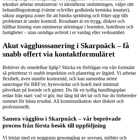
tekniker arbetar strukturerat: vi identifierar omfattningen, väljer rätt
behandlingsstrategi (värme och/eller godkända kemiska insatser),
säkrar angripna zoner för att hindra spridning och följer upp tills
problemet är under kontroll. Resultatet är en trygg, diskret och
hållbar lösning som minimerar störningar i boenden, hotellrum och
fastigheter – utan onödiga avbrott i er vardag eller verksamhet.
Akut vägglusssanering i Skarpnäck – få
snabb offert via kontaktformuläret
Behöver du omedelbar hjälp? Skicka en förfrågan via vårt formulär
så prioriterar vi snabb inspektion och planering av åtgärd. Vi arbetar
flexibelt, även utanför kontorstid, och kan samordna större
saneringar för BRF:er, hyresvärdar och hotell med minimal
påverkan på boende och gäster. Du får en tydlig handlingsplan
redan från start: vad vi gör, hur lång tid det tar och hur du förbereder
rummet för bästa resultat. All kommunikation sker diskret och
professionellt.
Sanera vägglöss i Skarpnäck – vår beprövade
process från första besök till uppföljning
Vi börjar med en noggrann genomgång av sovrum, möbler och