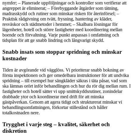
nymfer; – Planerade uppföljningar och kontroller som verifierar att
angreppet är eliminerat; – Förebyggande åtgärder som tätning,
madrasskydd och rutiner som minskar risken för återinförsel; –
Praktisk rådgivning om tvätt, frysning, hantering av kläder,
resväskor och städmetoder i hemmet; – Skalbara lösningar för
lägenheter, hotell och större fastigheter med koordinering mellan
boende och förvaltning. Varje punkt anpassas i omfattning och
tidsplan för att ge snabb lindring och långvarigt skydd.
Snabb insats som stoppar spridning och minskar
kostnader
Tiden är avgörande vid vägglöss. Vi prioriterar snabb bokning av
första inspektionen och ger omedelbara instruktioner för att undvika
spridning – till exempel hur sängkläder säkras i täta påsar, vad som
ska lämnas orört inför behandlingen och hur du rör dig mellan rum. I
fastigheter och hotell sätter vi upp smittskyddsrutiner, zonindelar
drabbade ytor och koordinerar med drift för att minska
gästpåverkan. Genom att agera tidigt och strukturerat minskar vi
behandlingsomfattningen, förkortar stillestånd och håller
totalkostnaden nere.
Trygghet i varje steg – kvalitet, säkerhet och
diskretion