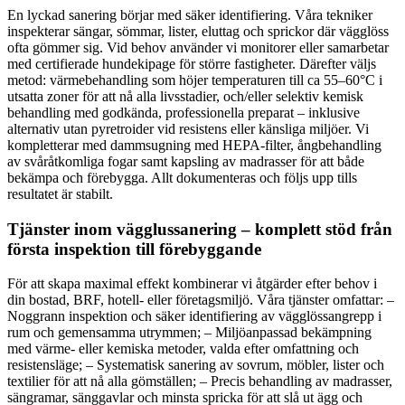
En lyckad sanering börjar med säker identifiering. Våra tekniker
inspekterar sängar, sömmar, lister, eluttag och sprickor där vägglöss
ofta gömmer sig. Vid behov använder vi monitorer eller samarbetar
med certifierade hundekipage för större fastigheter. Därefter väljs
metod: värmebehandling som höjer temperaturen till ca 55–60°C i
utsatta zoner för att nå alla livsstadier, och/eller selektiv kemisk
behandling med godkända, professionella preparat – inklusive
alternativ utan pyretroider vid resistens eller känsliga miljöer. Vi
kompletterar med dammsugning med HEPA-filter, ångbehandling
av svåråtkomliga fogar samt kapsling av madrasser för att både
bekämpa och förebygga. Allt dokumenteras och följs upp tills
resultatet är stabilt.
Tjänster inom vägglussanering – komplett stöd från
första inspektion till förebyggande
För att skapa maximal effekt kombinerar vi åtgärder efter behov i
din bostad, BRF, hotell- eller företagsmiljö. Våra tjänster omfattar: –
Noggrann inspektion och säker identifiering av vägglössangrepp i
rum och gemensamma utrymmen; – Miljöanpassad bekämpning
med värme- eller kemiska metoder, valda efter omfattning och
resistensläge; – Systematisk sanering av sovrum, möbler, lister och
textilier för att nå alla gömställen; – Precis behandling av madrasser,
sängramar, sänggavlar och minsta spricka för att slå ut ägg och