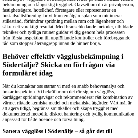
bekämpning och långsiktig trygghet. Oavsett om du är privatperson,
fastighetsägare, hotellchef, företagare eller representerar en
bostadsrättsförening tar vi fram en åtgärdsplan som minimerar
stillestånd, förhindrar spridning mellan rum och lägenheter och
säkrar ett varaktigt resultat. Med branschledande metoder, utbildade
tekniker och tydliga rutiner guidar vi dig genom hela processen –
från första inspektion till uppföljande kontroller och förebyggande
råd som stoppar återangrepp innan de hinner börja.
Behöver effektiv vägglusbekämpning i
Södertälje? Skicka en förfrågan via
formuläret idag
När du kontaktar oss startar vi med en snabb behovsanalys och
bokar inspektion. Vi bekräftar om det rör sig om vägglöss,
kartlägger spridningsvägar och rekommenderar rätt kombination av
värme, riktade kemiska medel och mekaniska åtgärder. Vårt mål är
att agera tidigt, begränsa smittkällor och skapa trygghet med
dokumenterad metodik, diskret hantering och tydlig kommunikation
anpassad för både boende och förvaltning.
Sanera vägglöss i Södertälje – så går det till