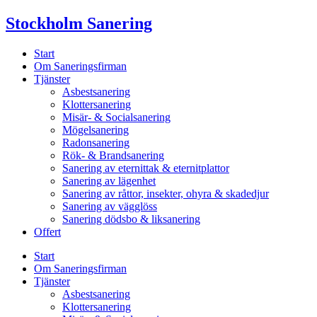
Skip
Stockholm Sanering
to
content
Start
Om Saneringsfirman
Tjänster
Asbestsanering
Klottersanering
Misär- & Socialsanering
Mögelsanering
Radonsanering
Rök- & Brandsanering
Sanering av eternittak & eternitplattor
Sanering av lägenhet
Sanering av råttor, insekter, ohyra & skadedjur
Sanering av vägglöss
Sanering dödsbo & liksanering
Offert
Start
Om Saneringsfirman
Tjänster
Asbestsanering
Klottersanering