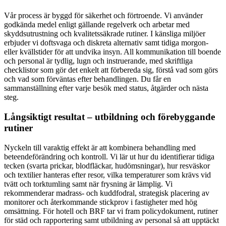
Vår process är byggd för säkerhet och förtroende. Vi använder
godkända medel enligt gällande regelverk och arbetar med
skyddsutrustning och kvalitetssäkrade rutiner. I känsliga miljöer
erbjuder vi doftsvaga och diskreta alternativ samt tidiga morgon-
eller kvällstider för att undvika insyn. All kommunikation till boende
och personal är tydlig, lugn och instruerande, med skriftliga
checklistor som gör det enkelt att förbereda sig, förstå vad som görs
och vad som förväntas efter behandlingen. Du får en
sammanställning efter varje besök med status, åtgärder och nästa
steg.
Långsiktigt resultat – utbildning och förebyggande
rutiner
Nyckeln till varaktig effekt är att kombinera behandling med
beteendeförändring och kontroll. Vi lär ut hur du identifierar tidiga
tecken (svarta prickar, blodfläckar, hudömsningar), hur resväskor
och textilier hanteras efter resor, vilka temperaturer som krävs vid
tvätt och torktumling samt när frysning är lämplig. Vi
rekommenderar madrass- och kuddfodral, strategisk placering av
monitorer och återkommande stickprov i fastigheter med hög
omsättning. För hotell och BRF tar vi fram policydokument, rutiner
för städ och rapportering samt utbildning av personal så att upptäckt