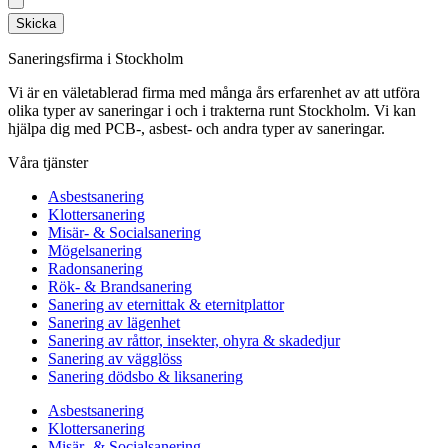
Skicka
Saneringsfirma i Stockholm
Vi är en väletablerad firma med många års erfarenhet av att utföra
olika typer av saneringar i och i trakterna runt Stockholm. Vi kan
hjälpa dig med PCB-, asbest- och andra typer av saneringar.
Våra tjänster
Asbestsanering
Klottersanering
Misär- & Socialsanering
Mögelsanering
Radonsanering
Rök- & Brandsanering
Sanering av eternittak & eternitplattor
Sanering av lägenhet
Sanering av råttor, insekter, ohyra & skadedjur
Sanering av vägglöss
Sanering dödsbo & liksanering
Asbestsanering
Klottersanering
Misär- & Socialsanering