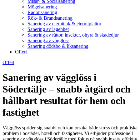
Misär- & Socialsanering
Mögelsanering
Radonsanering
Rök- & Brandsanering
Sanering av eternittak & eternitplattor
Sanering av lägenhet
Sanering av råttor, insekter, ohyra & skadedjur
Sanering av vägglöss
Sanering dödsbo & liksanering
Offert
Offert
Sanering av vägglöss i
Södertälje – snabb åtgärd och
hållbart resultat för hem och
fastighet
Vägglöss sprider sig snabbt och kan orsaka både stress och praktiska
problem i bostäder, hotell och fastigheter. Vi erbjuder professionell
sanering av vägglöss i Södertälje med fokus på snabb insats, effektiv