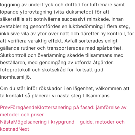
loggning av undertryck och drifttid för luftrenare samt
löpande ytprovtagning (vita-duksmetod) för att
säkerställa att sotnivåerna successivt minskade. Innan
avetablering genomfördes en luktbedömning i flera steg,
inklusive vila av ytor över natt och därefter ny kontroll, för
att verifiera varaktig effekt. Avfall sorterades enligt
gällande rutiner och transporterades med spårbarhet.
Slutkontroll och överlämning skedde tillsammans med
beställaren, med genomgång av utförda åtgärder,
fotoprotokoll och skötselråd för fortsatt god
inomhusmiljö.
Om du står inför rökskador i en lägenhet, välkommen att
ta kontakt så planerar vi nästa steg tillsammans.
Prev
Föregående
Klottersanering på fasad: jämförelse av
metoder och priser
Nästa
Mögelsanering i krypgrund – guide, metoder och
kostnad
Next