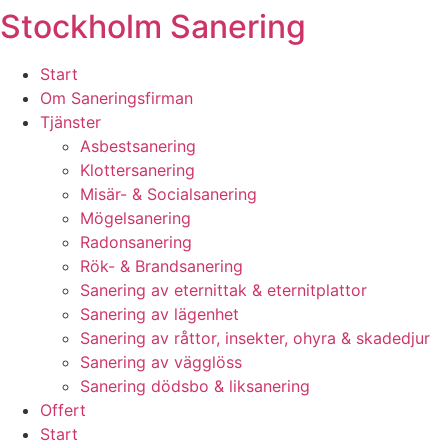
Stockholm Sanering
Skip
to
content
Start
Om Saneringsfirman
Tjänster
Asbestsanering
Klottersanering
Misär- & Socialsanering
Mögelsanering
Radonsanering
Rök- & Brandsanering
Sanering av eternittak & eternitplattor
Sanering av lägenhet
Sanering av råttor, insekter, ohyra & skadedjur
Sanering av vägglöss
Sanering dödsbo & liksanering
Offert
Start