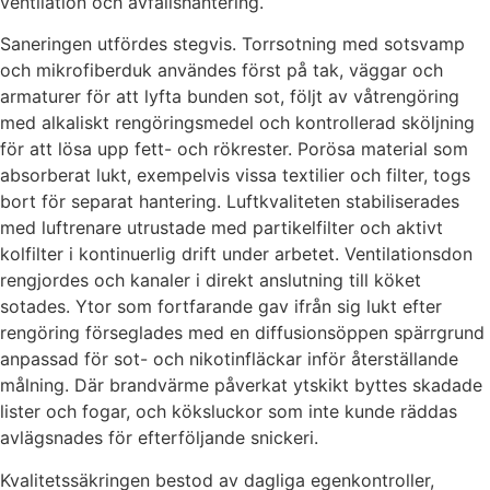
ventilation och avfallshantering.
Saneringen utfördes stegvis. Torrsotning med sotsvamp
och mikrofiberduk användes först på tak, väggar och
armaturer för att lyfta bunden sot, följt av våtrengöring
med alkaliskt rengöringsmedel och kontrollerad sköljning
för att lösa upp fett- och rökrester. Porösa material som
absorberat lukt, exempelvis vissa textilier och filter, togs
bort för separat hantering. Luftkvaliteten stabiliserades
med luftrenare utrustade med partikelfilter och aktivt
kolfilter i kontinuerlig drift under arbetet. Ventilationsdon
rengjordes och kanaler i direkt anslutning till köket
sotades. Ytor som fortfarande gav ifrån sig lukt efter
rengöring förseglades med en diffusionsöppen spärrgrund
anpassad för sot- och nikotinfläckar inför återställande
målning. Där brandvärme påverkat ytskikt byttes skadade
lister och fogar, och köksluckor som inte kunde räddas
avlägsnades för efterföljande snickeri.
Kvalitetssäkringen bestod av dagliga egenkontroller,