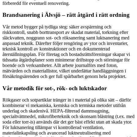
förberedd för eventuell renovering.
Brandsanering i Älvsjö – rätt åtgärd i rätt ordning
Vår metod bygger på tydliga steg: säker avspärrning och
riskkontroll, snabb borttransport av skadat material, torkning efter
släckvatten, noggrann sot- och röksanering samt luktsanering med
anpassad teknik. Därefter följer rengöring av ytor och inventarier,
teknisk kontroll av konstruktioner och en dokumenterad
återställningsplan. För företag och bostadsrättsföreningar skapar vi
tidssatta åtgärdsplaner som minimerar driftstopp och störningar för
boende och verksamheter. Allt arbete journalförs med foton,
mätvärden och materiallistor, vilket underlättar handläggningen i
försäkringsärenden och ger full spårbarhet genom hela projektet.
Vår metodik för sot-, rök- och luktskador
Rökgaser och sotpartiklar tränger in i material på olika sätt – därför
kombinerar vi mekaniska, kemiska och termiska metoder utifrån
underlag och skadenivå. HEPA-filtrerad dammsugning,
specialtvättmedel, mikrofiberteknik och skonsam blästring (t.ex. med
soda eller torr-is) används där det ger bäst effekt utan att skada ytor.
För luktsanering tillämpar vi kontrollerad ventilation,
materialinkapsling och avancerad luktneutralisering med