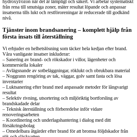
hydroxyl/ozon när det är lämpligt och säkert. Vi arbetar systematiskt
från rena till smutsiga zoner, mäter resultat löpande och anpassar
insatserna tills lukt och restföroreningar är reducerade till godkänd
nivå.
Tjänster inom brandsanering – komplett hjälp från
första insats till återställning
Vi erbjuder en helhetslösning som täcker hela kedjan efter brand.
Våra vanligaste insatser inkluderar:
– Sanering av brand- och rökskador i villor, lägenheter och
kommersiella lokaler
– Avlägsnande av sotbeläggningar, röklukt och obrukbara material
– Noggrann rengöring av tak, väggar, golv samt fasta och lösa
inventarier
– Luktsanering efter brand med anpassade metoder för långvarigt
resultat
– Selektiv rivning, utsortering och miljöriktig bortforsling av
brandskadade delar
– Teknisk återställning och förberedelse inför vidare
renoveringsarbeten
– Koordinering och underlagshantering i dialog med ditt
försäkringsbolag
– Omedelbara åtgärder efter brand för att bromsa följdskador från
rök och släckvatten