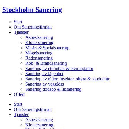
Skip
Stockholm Sanering
to
content
Start
Om Saneringsfirman
Tjänster
Asbestsanering
Klottersanering
Misär- & Socialsanering
Mögelsanering
Radonsanering
Rök- & Brandsanering
Sanering av eternittak & eternitplattor
Sanering av lägenhet
Sanering av råttor, insekter, ohyra & skadedjur
Sanering av vägglöss
Sanering dödsbo & liksanering
Offert
Start
Om Saneringsfirman
Tjänster
Asbestsanering
Klottersanering