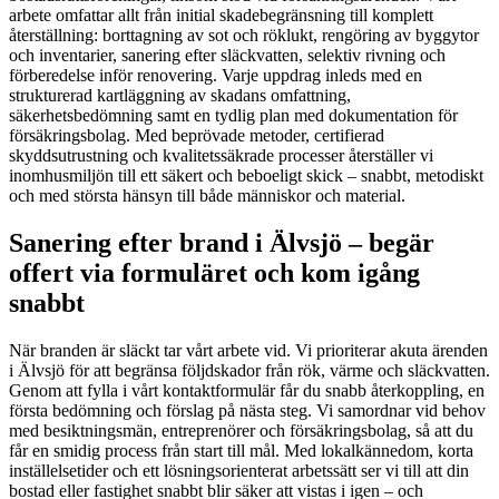
arbete omfattar allt från initial skadebegränsning till komplett
återställning: borttagning av sot och röklukt, rengöring av byggytor
och inventarier, sanering efter släckvatten, selektiv rivning och
förberedelse inför renovering. Varje uppdrag inleds med en
strukturerad kartläggning av skadans omfattning,
säkerhetsbedömning samt en tydlig plan med dokumentation för
försäkringsbolag. Med beprövade metoder, certifierad
skyddsutrustning och kvalitetssäkrade processer återställer vi
inomhusmiljön till ett säkert och beboeligt skick – snabbt, metodiskt
och med största hänsyn till både människor och material.
Sanering efter brand i Älvsjö – begär
offert via formuläret och kom igång
snabbt
När branden är släckt tar vårt arbete vid. Vi prioriterar akuta ärenden
i Älvsjö för att begränsa följdskador från rök, värme och släckvatten.
Genom att fylla i vårt kontaktformulär får du snabb återkoppling, en
första bedömning och förslag på nästa steg. Vi samordnar vid behov
med besiktningsmän, entreprenörer och försäkringsbolag, så att du
får en smidig process från start till mål. Med lokalkännedom, korta
inställelsetider och ett lösningsorienterat arbetssätt ser vi till att din
bostad eller fastighet snabbt blir säker att vistas i igen – och