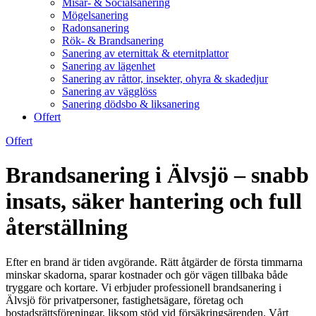
Misär- & Socialsanering
Mögelsanering
Radonsanering
Rök- & Brandsanering
Sanering av eternittak & eternitplattor
Sanering av lägenhet
Sanering av råttor, insekter, ohyra & skadedjur
Sanering av vägglöss
Sanering dödsbo & liksanering
Offert
Offert
Brandsanering i Älvsjö – snabb
insats, säker hantering och full
återställning
Efter en brand är tiden avgörande. Rätt åtgärder de första timmarna
minskar skadorna, sparar kostnader och gör vägen tillbaka både
tryggare och kortare. Vi erbjuder professionell brandsanering i
Älvsjö för privatpersoner, fastighetsägare, företag och
bostadsrättsföreningar, liksom stöd vid försäkringsärenden. Vårt