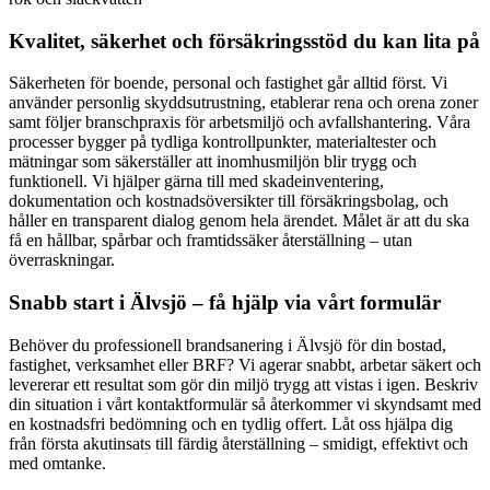
Kvalitet, säkerhet och försäkringsstöd du kan lita på
Säkerheten för boende, personal och fastighet går alltid först. Vi
använder personlig skyddsutrustning, etablerar rena och orena zoner
samt följer branschpraxis för arbetsmiljö och avfallshantering. Våra
processer bygger på tydliga kontrollpunkter, materialtester och
mätningar som säkerställer att inomhusmiljön blir trygg och
funktionell. Vi hjälper gärna till med skadeinventering,
dokumentation och kostnadsöversikter till försäkringsbolag, och
håller en transparent dialog genom hela ärendet. Målet är att du ska
få en hållbar, spårbar och framtidssäker återställning – utan
överraskningar.
Snabb start i Älvsjö – få hjälp via vårt formulär
Behöver du professionell brandsanering i Älvsjö för din bostad,
fastighet, verksamhet eller BRF? Vi agerar snabbt, arbetar säkert och
levererar ett resultat som gör din miljö trygg att vistas i igen. Beskriv
din situation i vårt kontaktformulär så återkommer vi skyndsamt med
en kostnadsfri bedömning och en tydlig offert. Låt oss hjälpa dig
från första akutinsats till färdig återställning – smidigt, effektivt och
med omtanke.