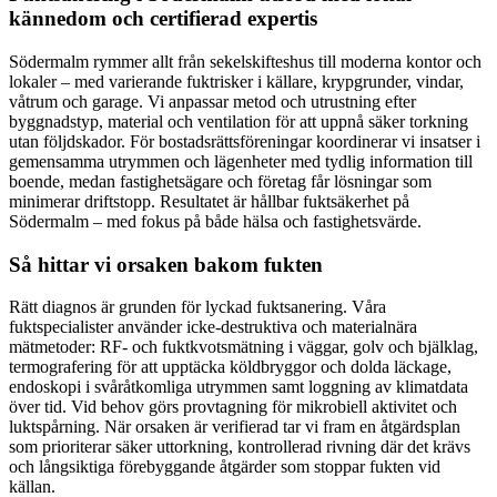
kännedom och certifierad expertis
Södermalm rymmer allt från sekelskifteshus till moderna kontor och
lokaler – med varierande fuktrisker i källare, krypgrunder, vindar,
våtrum och garage. Vi anpassar metod och utrustning efter
byggnadstyp, material och ventilation för att uppnå säker torkning
utan följdskador. För bostadsrättsföreningar koordinerar vi insatser i
gemensamma utrymmen och lägenheter med tydlig information till
boende, medan fastighetsägare och företag får lösningar som
minimerar driftstopp. Resultatet är hållbar fuktsäkerhet på
Södermalm – med fokus på både hälsa och fastighetsvärde.
Så hittar vi orsaken bakom fukten
Rätt diagnos är grunden för lyckad fuktsanering. Våra
fuktspecialister använder icke-destruktiva och materialnära
mätmetoder: RF- och fuktkvotsmätning i väggar, golv och bjälklag,
termografering för att upptäcka köldbryggor och dolda läckage,
endoskopi i svåråtkomliga utrymmen samt loggning av klimatdata
över tid. Vid behov görs provtagning för mikrobiell aktivitet och
luktspårning. När orsaken är verifierad tar vi fram en åtgärdsplan
som prioriterar säker uttorkning, kontrollerad rivning där det krävs
och långsiktiga förebyggande åtgärder som stoppar fukten vid
källan.