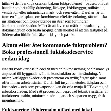
hittar vi den verkliga orsaken bakom fuktproblemet – oavsett om det
handlar om bristfällig dränering, läckage, köldbryggor, otillräcklig
ventilation eller inträngande mark- och regnvatten. Därefter tar vi
fram en åtgärdsplan som kombinerar effektiv torkning, rätt tekniska
installationer och förebyggande insatser som förhindrar
återkommande skador. Målet är att leverera mätbara resultat, tydlig
dokumentation och bästa möjliga driftsäkerhet så att din fastighet på
Södermalm förblir fuktsäker – idag och på sikt.
Akuta eller återkommande fuktproblem?
Boka professionell fuktskadeservice
redan idag
När du kontaktar oss inleder vi med en fuktbesiktning och riskanalys
anpassad till byggnadens ålder, konstruktion och användning. Vi
mäter, kartlägger skador och presenterar en tydlig åtgärdsplan samt
offert innan arbetet startar. Du får full insyn i metoder, tidsplan och
kostnader – och som privatperson kan du ofta nyttja ROT-avdrag på
arbetskostnaden. Med rätt process och beprövad teknik återställer vi
funktionen snabbt, minimerar störningar och skapar en trygg, frisk
inomhusmiljö.
Fuktsanering i Södermalm utförd med lokal