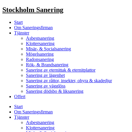
Skip
Stockholm Sanering
to
content
Start
Om Saneringsfirman
Tjänster
Asbestsanering
Klottersanering
Misär- & Socialsanering
Mögelsanering
Radonsanering
Rök- & Brandsanering
Sanering av eternittak & eternitplattor
Sanering av lägenhet
Sanering av råttor, insekter, ohyra & skadedjur
Sanering av vägglöss
Sanering dödsbo & liksanering
Offert
Start
Om Saneringsfirman
Tjänster
Asbestsanering
Klottersanering