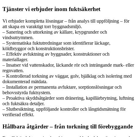
Tjänster vi erbjuder inom fuktsäkerhet
Vi erbjuder kompletta lösningar – från analys till uppföljning – för
att skapa en varaktigt torr byggnadsmiljö.
– Sanering och uttorkning av källare, krypgrunder och
vindsutrymmen.
– Systematiska fuktutredningar som identifierar läckage,
köldbryggor och konstruktionsbrister.
– Effektiv avfuktning av byggnader, konstruktioner och
materiallager.
– Insatser vid vattenskador, läckande rör och inträngande mark- eller
regnvatten.
– Kontrollerad torkning av väggar, golv, bjälklag och isolering med
dokumenterad mätdata.
– Installation av permanenta avfuktare, sorptionslösningar och
behovsstyrda fuktsystem.
– Proaktiva skyddsåtgärder som dränering, kapillärbrytning, luftning
och fuktsäkra detaljer.
– Slutbesiktning, uppföljande kontroller och långtidsmätning för
verifierad effekt.
Hållbara åtgärder – från torkning till förebyggande