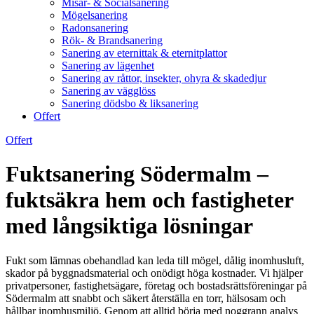
Misär- & Socialsanering
Mögelsanering
Radonsanering
Rök- & Brandsanering
Sanering av eternittak & eternitplattor
Sanering av lägenhet
Sanering av råttor, insekter, ohyra & skadedjur
Sanering av vägglöss
Sanering dödsbo & liksanering
Offert
Offert
Fuktsanering Södermalm –
fuktsäkra hem och fastigheter
med långsiktiga lösningar
Fukt som lämnas obehandlad kan leda till mögel, dålig inomhusluft,
skador på byggnadsmaterial och onödigt höga kostnader. Vi hjälper
privatpersoner, fastighetsägare, företag och bostadsrättsföreningar på
Södermalm att snabbt och säkert återställa en torr, hälsosam och
hållbar inomhusmiljö. Genom att alltid börja med noggrann analys