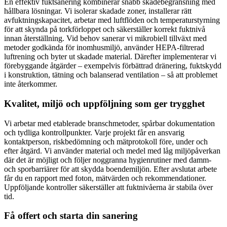
En effektiv fuktsanering kombinerar snabb skadebegränsning med
hållbara lösningar. Vi isolerar skadade zoner, installerar rätt
avfuktningskapacitet, arbetar med luftflöden och temperaturstyrning
för att skynda på torkförloppet och säkerställer korrekt fuktnivå
innan återställning. Vid behov sanerar vi mikrobiell tillväxt med
metoder godkända för inomhusmiljö, använder HEPA-filtrerad
luftrening och byter ut skadade material. Därefter implementerar vi
förebyggande åtgärder – exempelvis förbättrad dränering, fuktskydd
i konstruktion, tätning och balanserad ventilation – så att problemet
inte återkommer.
Kvalitet, miljö och uppföljning som ger trygghet
Vi arbetar med etablerade branschmetoder, spårbar dokumentation
och tydliga kontrollpunkter. Varje projekt får en ansvarig
kontaktperson, riskbedömning och mätprotokoll före, under och
efter åtgärd. Vi använder material och medel med låg miljöpåverkan
där det är möjligt och följer noggranna hygienrutiner med damm-
och sporbarriärer för att skydda boendemiljön. Efter avslutat arbete
får du en rapport med foton, mätvärden och rekommendationer.
Uppföljande kontroller säkerställer att fuktnivåerna är stabila över
tid.
Få offert och starta din sanering