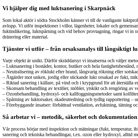
Vi hjälper dig med luktsanering i Skarpnäck
Som lokal aktör i södra Stockholm känner vi till de vanligaste luktprob
avlopp. Vi utför inspektioner i villor, lägenheter, lokaler och geme
fuktindikering, luktspårning och vid behov provtagning, ringar vi in o
dränering eller material.
Tjänster vi utför – från orsaksanalys till långsiktigt 
Varje objekt är unikt. Därför skräddarsyr vi insatserna och väljer meto
– Luktsanering i bostäder, kontor, butiker och hela fastighetsbestånd, 
– Neutralisering av röklukt efter brand, långvarig rökning eller sotska
– Åtgärder mot unken, jordig eller stickande lukt orsakad av fukt, mik
– Riktad sanering i källare, på vind och i krypgrund för att återställa en
– Skonsam behandling av textilier, möbler, ytskikt och rengöring av ven
– Ozonbehandling, hydroxyl- och kallfoggningsmetoder samt kolfilterl
– Spårning av luktorsaker, skadeutredning och tydlig rapportering – 
– Förebyggande insatser: förbättrad ventilation, avfuktning, tätning
Så arbetar vi – metodik, säkerhet och dokumentation
Vår process börjar med inspektion och mätningar (fukt, temperatur, ib
sanering och tekniska behandlingar, t.ex. ozon eller hydroxyl, alltid