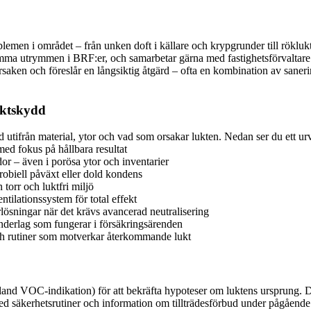
lemen i området – från unken doft i källare och krypgrunder till röklukt 
nsamma utrymmen i BRF:er, och samarbetar gärna med fastighetsförvaltar
rsaken och föreslår en långsiktig åtgärd – ofta en kombination av saner
luktskydd
d utifrån material, ytor och vad som orsakar lukten. Nedan ser du ett urv
med fokus på hållbara resultat
dor – även i porösa ytor och inventarier
robiell påväxt eller dold kondens
 torr och luktfri miljö
tilationssystem för total effekt
ösningar när det krävs avancerad neutralisering
underlag som fungerar i försäkringsärenden
 och rutiner som motverkar återkommande lukt
land VOC-indikation) för att bekräfta hypoteser om luktens ursprung. D
 med säkerhetsrutiner och information om tillträdesförbud under pågåen