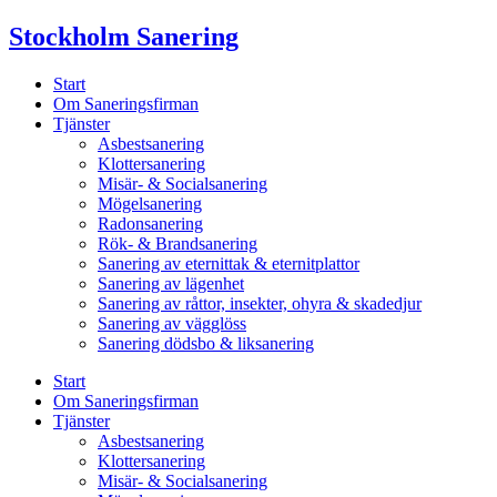
Skip
Stockholm Sanering
to
content
Start
Om Saneringsfirman
Tjänster
Asbestsanering
Klottersanering
Misär- & Socialsanering
Mögelsanering
Radonsanering
Rök- & Brandsanering
Sanering av eternittak & eternitplattor
Sanering av lägenhet
Sanering av råttor, insekter, ohyra & skadedjur
Sanering av vägglöss
Sanering dödsbo & liksanering
Start
Om Saneringsfirman
Tjänster
Asbestsanering
Klottersanering
Misär- & Socialsanering