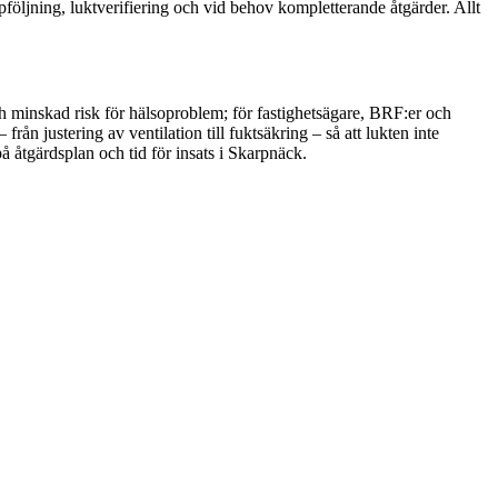
följning, luktverifiering och vid behov kompletterande åtgärder. Allt
h minskad risk för hälsoproblem; för fastighetsägare, BRF:er och
ån justering av ventilation till fuktsäkring – så att lukten inte
 åtgärdsplan och tid för insats i Skarpnäck.