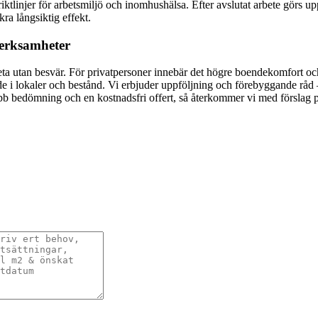
linjer för arbetsmiljö och inomhushälsa. Efter avslutat arbete görs upp
a långsiktig effekt.
verksamheter
eta utan besvär. För privatpersoner innebär det högre boendekomfort oc
e i lokaler och bestånd. Vi erbjuder uppföljning och förebyggande råd – fr
abb bedömning och en kostnadsfri offert, så återkommer vi med förslag på