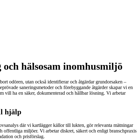
gg och hälsosam inomhusmiljö
r bort odören, utan också identifierar och åtgärdar grundorsaken –
 beprövade saneringsmetoder och förebyggande åtgärder skapar vi en
som vill ha en säker, dokumenterad och hållbar lösning. Vi arbetar
l hjälp
vsanalys där vi kartlägger källor till lukten, gör relevanta mätningar
 offentliga miljöer. Vi arbetar diskret, säkert och enligt branschpraxis
dation och prisförslag.