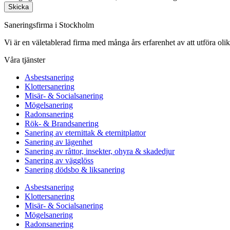
Skicka
Saneringsfirma i Stockholm
Vi är en väletablerad firma med många års erfarenhet av att utföra oli
Våra tjänster
Asbestsanering
Klottersanering
Misär- & Socialsanering
Mögelsanering
Radonsanering
Rök- & Brandsanering
Sanering av eternittak & eternitplattor
Sanering av lägenhet
Sanering av råttor, insekter, ohyra & skadedjur
Sanering av vägglöss
Sanering dödsbo & liksanering
Asbestsanering
Klottersanering
Misär- & Socialsanering
Mögelsanering
Radonsanering