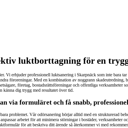
ektiv luktborttagning för en try
ler. Vi erbjuder professionell luktsanering i Skarpnäck som inte bara ta
er andra föroreningar. Med en kombination av noggrann skadeutredning,
ghetsägare, företag, bostadsrättsföreningar och offentliga verksamheter 
n känna dig trygg med resultatet över tid.
n via formuläret och få snabb, professionel
 bara problemet. Vår odörsanering börjar alltid med en strukturerad beho
 anpassar arbetet för att minimera störningar i bostäder, verksamheter och
ntaktformulär för att beskriva ditt ärende så återkommer vi med rekommen