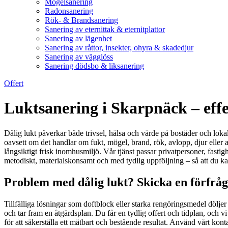
Mögelsanering
Radonsanering
Rök- & Brandsanering
Sanering av eternittak & eternitplattor
Sanering av lägenhet
Sanering av råttor, insekter, ohyra & skadedjur
Sanering av vägglöss
Sanering dödsbo & liksanering
Offert
Luktsanering i Skarpnäck – eff
Dålig lukt påverkar både trivsel, hälsa och värde på bostäder och loka
oavsett om det handlar om fukt, mögel, brand, rök, avlopp, djur ell
långsiktigt frisk inomhusmiljö. Vår tjänst passar privatpersoner, fasti
metodiskt, materialskonsamt och med tydlig uppföljning – så att du ka
Problem med dålig lukt? Skicka en förfråga
Tillfälliga lösningar som doftblock eller starka rengöringsmedel döljer
och tar fram en åtgärdsplan. Du får en tydlig offert och tidplan, och vi
för att säkerställa ett mätbart och bestående resultat. Använd vårt ko