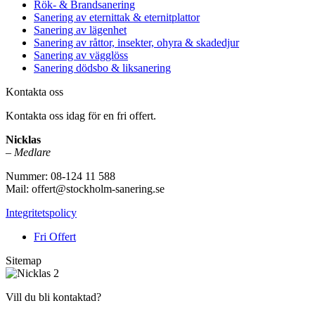
Rök- & Brandsanering
Sanering av eternittak & eternitplattor
Sanering av lägenhet
Sanering av råttor, insekter, ohyra & skadedjur
Sanering av vägglöss
Sanering dödsbo & liksanering
Kontakta oss
Kontakta oss idag för en fri offert.
Nicklas
–
Medlare
Nummer: 08-124 11 588
Mail: offert@stockholm-sanering.se
Integritetspolicy
Fri Offert
Sitemap
Vill du bli kontaktad?