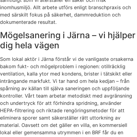
samtidigt som vi återställer en säker och frisk
inomhusmiljö. Allt arbete utförs enligt branschpraxis och
med särskilt fokus på säkerhet, dammreduktion och
dokumenterade resultat.
Mögelsanering i Järna – vi hjälper
dig hela vägen
Som lokal aktör i Järna förstår vi de vanligaste orsakerna
bakom fukt- och mögelproblem i regionen: otillräcklig
ventilation, kalla ytor med kondens, brister i tätskikt eller
inträngande markfukt. Vi tar hand om hela kedjan – från
spårning av källan till själva saneringen och uppföljande
kontroller. Vårt team arbetar metodiskt med avgränsning
och undertryck för att förhindra spridning, använder
HEPA-filtrering och riktade rengöringsmetoder för att
eliminera sporer samt säkerställer rätt uttorkning av
material. Oavsett om det gäller en villa, en kommersiell
lokal eller gemensamma utrymmen i en BRF får du en