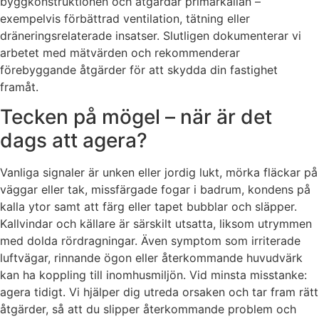
byggkonstruktionen och åtgärdar primärkällan –
exempelvis förbättrad ventilation, tätning eller
dräneringsrelaterade insatser. Slutligen dokumenterar vi
arbetet med mätvärden och rekommenderar
förebyggande åtgärder för att skydda din fastighet
framåt.
Tecken på mögel – när är det
dags att agera?
Vanliga signaler är unken eller jordig lukt, mörka fläckar på
väggar eller tak, missfärgade fogar i badrum, kondens på
kalla ytor samt att färg eller tapet bubblar och släpper.
Kallvindar och källare är särskilt utsatta, liksom utrymmen
med dolda rördragningar. Även symptom som irriterade
luftvägar, rinnande ögon eller återkommande huvudvärk
kan ha koppling till inomhusmiljön. Vid minsta misstanke:
agera tidigt. Vi hjälper dig utreda orsaken och tar fram rätt
åtgärder, så att du slipper återkommande problem och