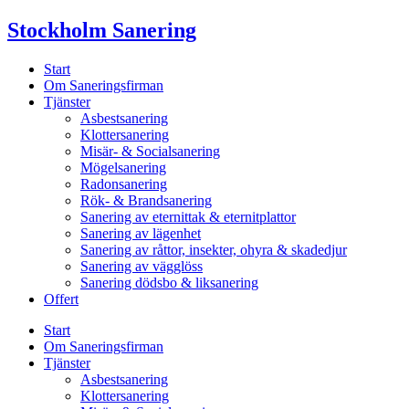
Skip
Stockholm Sanering
to
content
Start
Om Saneringsfirman
Tjänster
Asbestsanering
Klottersanering
Misär- & Socialsanering
Mögelsanering
Radonsanering
Rök- & Brandsanering
Sanering av eternittak & eternitplattor
Sanering av lägenhet
Sanering av råttor, insekter, ohyra & skadedjur
Sanering av vägglöss
Sanering dödsbo & liksanering
Offert
Start
Om Saneringsfirman
Tjänster
Asbestsanering
Klottersanering