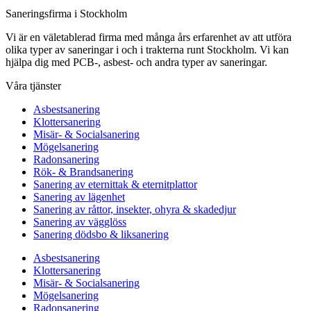
Saneringsfirma i Stockholm
Vi är en väletablerad firma med många års erfarenhet av att utföra
olika typer av saneringar i och i trakterna runt Stockholm. Vi kan
hjälpa dig med PCB-, asbest- och andra typer av saneringar.
Våra tjänster
Asbestsanering
Klottersanering
Misär- & Socialsanering
Mögelsanering
Radonsanering
Rök- & Brandsanering
Sanering av eternittak & eternitplattor
Sanering av lägenhet
Sanering av råttor, insekter, ohyra & skadedjur
Sanering av vägglöss
Sanering dödsbo & liksanering
Asbestsanering
Klottersanering
Misär- & Socialsanering
Mögelsanering
Radonsanering