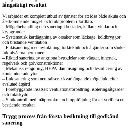
långsiktigt resultat
Vi erbjuder ett komplett utbud av tjänster för att lösa både akuta och
återkommande mögel- och fuktproblem i Jordbro:
– Mögelbehandling och sanering i bostäder, källare, vindar och
krypgrunder
– Systematisk kartläggning av orsaker som läckage, köldbryggor
och bristande ventilation
– Fuktsanering med avfuktning, torkteknik och åtgärder som sänker
fuktnivåerna permanent
– Riktad sanering av angripna byggdelar som väggar, innertak,
regelverk och golvkonstruktioner
– Mekanisk rengöring, HEPA-dammsugning och desinficering av
kontaminerade ytor
– Luktsanering som neutraliserar kvarhängande mögellukt efter
avslutad åtgärd
– Förebyggande insatser: ventilationsförbättring, isoleringsåtgärder
och fuktskydd
– Slutkontroll med mätprotokoll och uppföljning för att verifiera ett
bestående resultat
Trygg process från första besiktning till godkänd
sanering