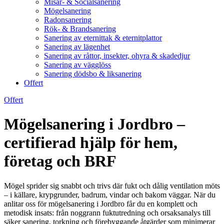
Misär- & Socialsanering
Mögelsanering
Radonsanering
Rök- & Brandsanering
Sanering av eternittak & eternitplattor
Sanering av lägenhet
Sanering av råttor, insekter, ohyra & skadedjur
Sanering av vägglöss
Sanering dödsbo & liksanering
Offert
Offert
Mögelsanering i Jordbro –
certifierad hjälp för hem,
företag och BRF
Mögel sprider sig snabbt och trivs där fukt och dålig ventilation möts
– i källare, krypgrunder, badrum, vindar och bakom väggar. När du
anlitar oss för mögelsanering i Jordbro får du en komplett och
metodisk insats: från noggrann fuktutredning och orsaksanalys till
säker sanering, torkning och förebyggande åtgärder som minimerar