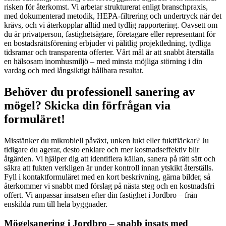
risken för återkomst. Vi arbetar strukturerat enligt branschpraxis,
med dokumenterad metodik, HEPA-filtrering och undertryck när det
krävs, och vi återkopplar alltid med tydlig rapportering. Oavsett om
du är privatperson, fastighetsägare, företagare eller representant för
en bostadsrättsförening erbjuder vi pålitlig projektledning, tydliga
tidsramar och transparenta offerter. Vårt mål är att snabbt återställa
en hälsosam inomhusmiljö – med minsta möjliga störning i din
vardag och med långsiktigt hållbara resultat.
Behöver du professionell sanering av
mögel? Skicka din förfrågan via
formuläret!
Misstänker du mikrobiell påväxt, unken lukt eller fuktfläckar? Ju
tidigare du agerar, desto enklare och mer kostnadseffektiv blir
åtgärden. Vi hjälper dig att identifiera källan, sanera på rätt sätt och
säkra att fukten verkligen är under kontroll innan ytskikt återställs.
Fyll i kontaktformuläret med en kort beskrivning, gärna bilder, så
återkommer vi snabbt med förslag på nästa steg och en kostnadsfri
offert. Vi anpassar insatsen efter din fastighet i Jordbro – från
enskilda rum till hela byggnader.
Mögelsanering i Jordbro – snabb insats med