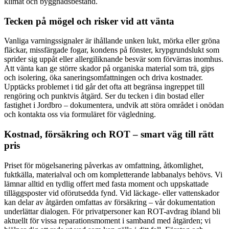
klimat och byggnadsbestånd.
Tecken på mögel och risker vid att vänta
Vanliga varningssignaler är ihållande unken lukt, mörka eller gröna
fläckar, missfärgade fogar, kondens på fönster, krypgrundslukt som
sprider sig uppåt eller allergiliknande besvär som förvärras inomhus.
Att vänta kan ge större skador på organiska material som trä, gips
och isolering, öka saneringsomfattningen och driva kostnader.
Upptäcks problemet i tid går det ofta att begränsa ingreppet till
rengöring och punktvis åtgärd. Ser du tecken i din bostad eller
fastighet i Jordbro – dokumentera, undvik att störa området i onödan
och kontakta oss via formuläret för vägledning.
Kostnad, försäkring och ROT – smart väg till rätt
pris
Priset för mögelsanering påverkas av omfattning, åtkomlighet,
fuktkälla, materialval och om kompletterande labbanalys behövs. Vi
lämnar alltid en tydlig offert med fasta moment och uppskattade
tilläggsposter vid oförutsedda fynd. Vid läckage- eller vattenskador
kan delar av åtgärden omfattas av försäkring – vår dokumentation
underlättar dialogen. För privatpersoner kan ROT-avdrag ibland bli
aktuellt för vissa reparationsmoment i samband med åtgärden; vi