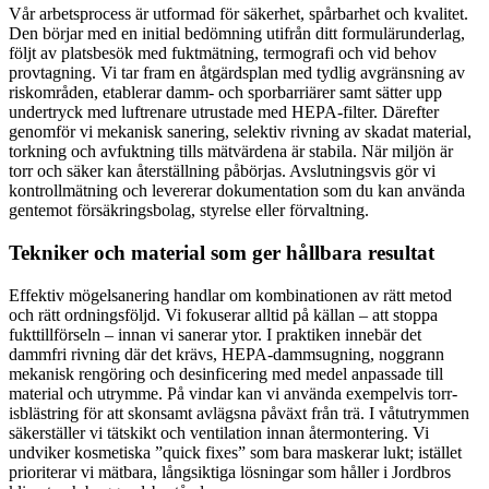
Vår arbetsprocess är utformad för säkerhet, spårbarhet och kvalitet.
Den börjar med en initial bedömning utifrån ditt formulärunderlag,
följt av platsbesök med fuktmätning, termografi och vid behov
provtagning. Vi tar fram en åtgärdsplan med tydlig avgränsning av
riskområden, etablerar damm- och sporbarriärer samt sätter upp
undertryck med luftrenare utrustade med HEPA-filter. Därefter
genomför vi mekanisk sanering, selektiv rivning av skadat material,
torkning och avfuktning tills mätvärdena är stabila. När miljön är
torr och säker kan återställning påbörjas. Avslutningsvis gör vi
kontrollmätning och levererar dokumentation som du kan använda
gentemot försäkringsbolag, styrelse eller förvaltning.
Tekniker och material som ger hållbara resultat
Effektiv mögelsanering handlar om kombinationen av rätt metod
och rätt ordningsföljd. Vi fokuserar alltid på källan – att stoppa
fukttillförseln – innan vi sanerar ytor. I praktiken innebär det
dammfri rivning där det krävs, HEPA-dammsugning, noggrann
mekanisk rengöring och desinficering med medel anpassade till
material och utrymme. På vindar kan vi använda exempelvis torr-
isblästring för att skonsamt avlägsna påväxt från trä. I våtutrymmen
säkerställer vi tätskikt och ventilation innan återmontering. Vi
undviker kosmetiska ”quick fixes” som bara maskerar lukt; istället
prioriterar vi mätbara, långsiktiga lösningar som håller i Jordbros