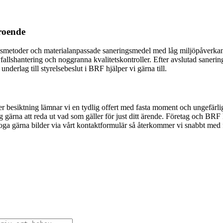
roende
toder och materialanpassade saneringsmedel med låg miljöpåverkan. 
fallshantering och noggranna kvalitetskontroller. Efter avslutad sane
derlag till styrelsebeslut i BRF hjälper vi gärna till.
er besiktning lämnar vi en tydlig offert med fasta moment och ungefärlig
ig gärna att reda ut vad som gäller för just ditt ärende. Företag och BR
a gärna bilder via vårt kontaktformulär så återkommer vi snabbt med för