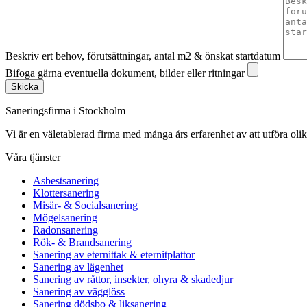
Beskriv ert behov, förutsättningar, antal m2 & önskat startdatum
Bifoga gärna eventuella dokument, bilder eller ritningar
Skicka
Saneringsfirma i Stockholm
Vi är en väletablerad firma med många års erfarenhet av att utföra oli
Våra tjänster
Asbestsanering
Klottersanering
Misär- & Socialsanering
Mögelsanering
Radonsanering
Rök- & Brandsanering
Sanering av eternittak & eternitplattor
Sanering av lägenhet
Sanering av råttor, insekter, ohyra & skadedjur
Sanering av vägglöss
Sanering dödsbo & liksanering