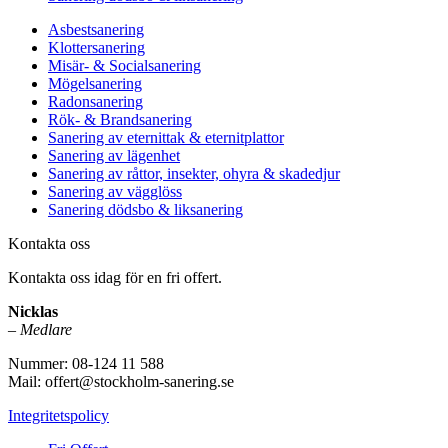
Asbestsanering
Klottersanering
Misär- & Socialsanering
Mögelsanering
Radonsanering
Rök- & Brandsanering
Sanering av eternittak & eternitplattor
Sanering av lägenhet
Sanering av råttor, insekter, ohyra & skadedjur
Sanering av vägglöss
Sanering dödsbo & liksanering
Kontakta oss
Kontakta oss idag för en fri offert.
Nicklas
–
Medlare
Nummer: 08-124 11 588
Mail: offert@stockholm-sanering.se
Integritetspolicy