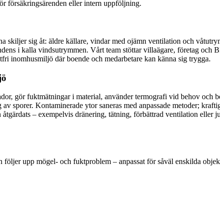
ör försäkringsärenden eller intern uppföljning.
 skiljer sig åt: äldre källare, vindar med ojämn ventilation och våtutr
dens i kalla vindsutrymmen. Vårt team stöttar villaägare, företag och BR
uktfri inomhusmiljö där boende och medarbetare kan känna sig trygga.
jö
ador, gör fuktmätningar i material, använder termografi vid behov och be
ng av sporer. Kontaminerade ytor saneras med anpassade metoder; kraftig
n åtgärdats – exempelvis dränering, tätning, förbättrad ventilation eller 
ch följer upp mögel- och fuktproblem – anpassat för såväl enskilda objek