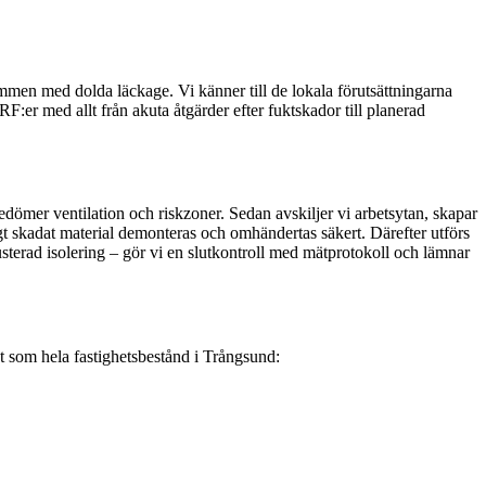
ymmen med dolda läckage. Vi känner till de lokala förutsättningarna
F:er med allt från akuta åtgärder efter fuktskador till planerad
dömer ventilation och riskzoner. Sedan avskiljer vi arbetsytan, skapar
t skadat material demonteras och omhändertas säkert. Därefter utförs
justerad isolering – gör vi en slutkontroll med mätprotokoll och lämnar
t som hela fastighetsbestånd i Trångsund: