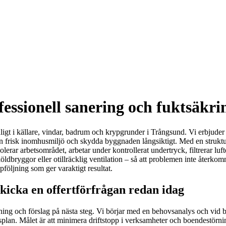
essionell sanering och fuktsäkri
ligt i källare, vindar, badrum och krypgrunder i Trångsund. Vi erbjuder
lla en frisk inomhusmiljö och skydda byggnaden långsiktigt. Med en stru
 isolerar arbetsområdet, arbetar under kontrollerat undertryck, filtrer
köldbryggor eller otillräcklig ventilation – så att problemen inte återkomm
följning som ger varaktigt resultat.
icka en offertförfrågan redan idag
edning och förslag på nästa steg. Vi börjar med en behovsanalys och vid
dsplan. Målet är att minimera driftstopp i verksamheter och boendestörni