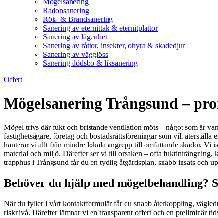
Mögelsanering
Radonsanering
Rök- & Brandsanering
Sanering av eternittak & eternitplattor
Sanering av lägenhet
Sanering av råttor, insekter, ohyra & skadedjur
Sanering av vägglöss
Sanering dödsbo & liksanering
Offert
Mögelsanering Trångsund – prof
Mögel trivs där fukt och bristande ventilation möts – något som är van
fastighetsägare, företag och bostadsrättsföreningar som vill återstä
hanterar vi allt från mindre lokala angrepp till omfattande skador. Vi
material och miljö. Därefter ser vi till orsaken – ofta fuktinträngning, 
trapphus i Trångsund får du en tydlig åtgärdsplan, snabb insats och upp
Behöver du hjälp med mögelbehandling? Sk
När du fyller i vårt kontaktformulär får du snabb återkoppling, vägl
risknivå. Därefter lämnar vi en transparent offert och en preliminär ti