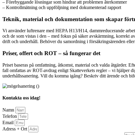
– Förebyggande lösningar som hindrar att problemen återkommer
– Kontrollmätning och uppföljning med dokumenterad rapport
Teknik, material och dokumentation som skapar fört
Vi använder luftrenare med HEPA H13/H14, dammreducerande arbetsme
och de som vistas i den – med fokus på säker avskärmning, korrekt av
drift och underhåll. Behöver du samordning i försäkringsärenden eller un
Priser, offert och ROT – så fungerar det
Priset baseras på omfattning, åtkomst, material och valda åtgärder. Eft
fall omfattas av ROT-avdrag enligt Skatteverkets regler – vi hjälper d
underhållssanering. Vill du komma igång? Beskriv ditt ärende och bifog
Kontakta oss idag!
Namn
Telefon
Email
Adress + Ort