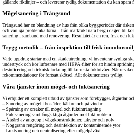
gällande riktlinjer – och levererar tydlig dokumentation du kan spara f
Mögelsanering i Trångsund
Trångsund har en blandning av hus från olika byggperioder där riskerna
och vanliga problemkällorna – från markfukt nära berg i dagen till kon
sanering i samband med renovering. Resultatet är en ren, frisk och l
Trygg metodik – från inspektion till frisk inomhusmil
Varje uppdrag startar med en skadeutredning: vi inventerar synliga sk
undertryck och kör luftrenare med HEPA-filter för att hindra spridni
desinficering och teknisk torkning till korrekta fuktnivåer. När orsake
rekommendationer för fortsatt skötsel. Allt dokumenteras tydligt.
Våra tjänster inom mögel- och fuktsanering
Vi erbjuder ett komplett utbud av tjänster som förebygger, åtgärdar o
– Sanering av mögel i bostäder, källare och på vindar
– Spårning av orsaker till mögel och fuktinträngning
– Fuktsanering samt långsiktiga åtgärder mot fuktproblem
– Åtgärd av angrepp i väggkonstruktioner, takytor och golv
– Noggrann rengöring och desinfektion av kontaminerade ytor
– Luktsanering och neutralisering efter mögelpåväxt