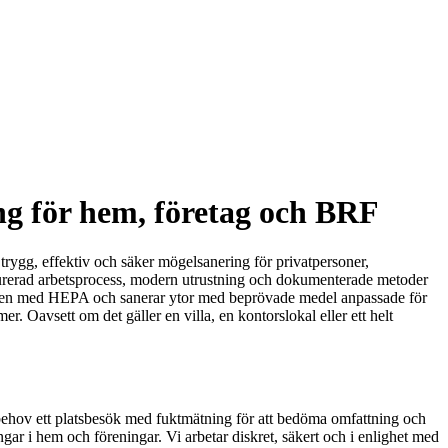
ng för hem, företag och BRF
 trygg, effektiv och säker mögelsanering för privatpersoner,
kturerad arbetsprocess, modern utrustning och dokumenterade metoder
ar luften med HEPA och sanerar ytor med beprövade medel anpassade för
er. Oavsett om det gäller en villa, en kontorslokal eller ett helt
 behov ett platsbesök med fuktmätning för att bedöma omfattning och
ngar i hem och föreningar. Vi arbetar diskret, säkert och i enlighet med