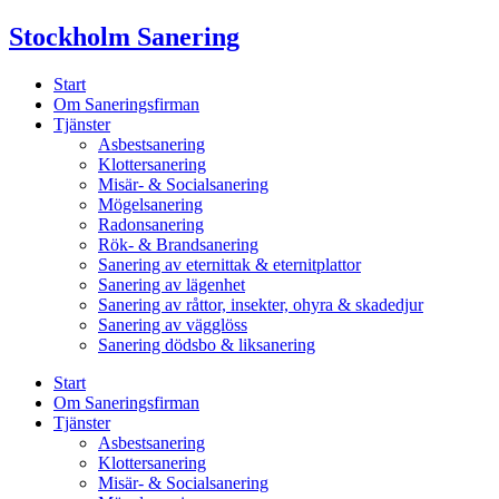
Skip
Stockholm Sanering
to
content
Start
Om Saneringsfirman
Tjänster
Asbestsanering
Klottersanering
Misär- & Socialsanering
Mögelsanering
Radonsanering
Rök- & Brandsanering
Sanering av eternittak & eternitplattor
Sanering av lägenhet
Sanering av råttor, insekter, ohyra & skadedjur
Sanering av vägglöss
Sanering dödsbo & liksanering
Start
Om Saneringsfirman
Tjänster
Asbestsanering
Klottersanering
Misär- & Socialsanering