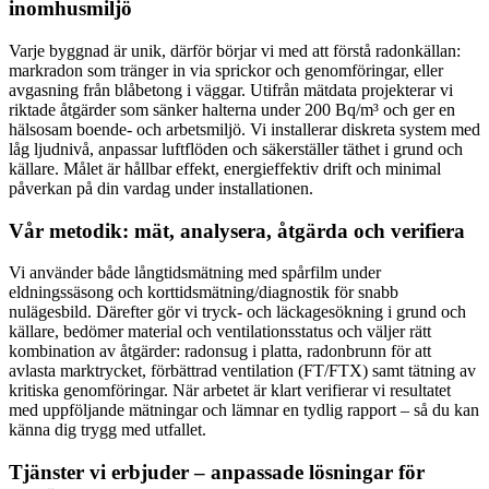
inomhusmiljö
Varje byggnad är unik, därför börjar vi med att förstå radonkällan:
markradon som tränger in via sprickor och genomföringar, eller
avgasning från blåbetong i väggar. Utifrån mätdata projekterar vi
riktade åtgärder som sänker halterna under 200 Bq/m³ och ger en
hälsosam boende- och arbetsmiljö. Vi installerar diskreta system med
låg ljudnivå, anpassar luftflöden och säkerställer täthet i grund och
källare. Målet är hållbar effekt, energieffektiv drift och minimal
påverkan på din vardag under installationen.
Vår metodik: mät, analysera, åtgärda och verifiera
Vi använder både långtidsmätning med spårfilm under
eldningssäsong och korttidsmätning/diagnostik för snabb
nulägesbild. Därefter gör vi tryck- och läckagesökning i grund och
källare, bedömer material och ventilationsstatus och väljer rätt
kombination av åtgärder: radonsug i platta, radonbrunn för att
avlasta marktrycket, förbättrad ventilation (FT/FTX) samt tätning av
kritiska genomföringar. När arbetet är klart verifierar vi resultatet
med uppföljande mätningar och lämnar en tydlig rapport – så du kan
känna dig trygg med utfallet.
Tjänster vi erbjuder – anpassade lösningar för