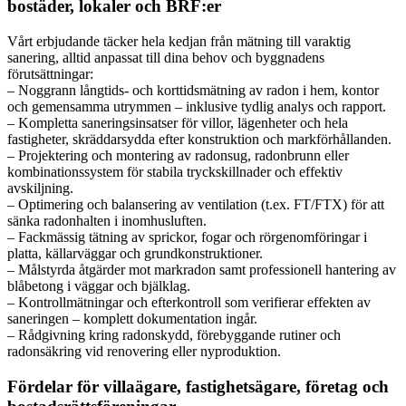
bostäder, lokaler och BRF:er
Vårt erbjudande täcker hela kedjan från mätning till varaktig
sanering, alltid anpassat till dina behov och byggnadens
förutsättningar:
– Noggrann långtids- och korttidsmätning av radon i hem, kontor
och gemensamma utrymmen – inklusive tydlig analys och rapport.
– Kompletta saneringsinsatser för villor, lägenheter och hela
fastigheter, skräddarsydda efter konstruktion och markförhållanden.
– Projektering och montering av radonsug, radonbrunn eller
kombinationssystem för stabila tryckskillnader och effektiv
avskiljning.
– Optimering och balansering av ventilation (t.ex. FT/FTX) för att
sänka radonhalten i inomhusluften.
– Fackmässig tätning av sprickor, fogar och rörgenomföringar i
platta, källarväggar och grundkonstruktioner.
– Målstyrda åtgärder mot markradon samt professionell hantering av
blåbetong i väggar och bjälklag.
– Kontrollmätningar och efterkontroll som verifierar effekten av
saneringen – komplett dokumentation ingår.
– Rådgivning kring radonskydd, förebyggande rutiner och
radonsäkring vid renovering eller nyproduktion.
Fördelar för villaägare, fastighetsägare, företag och