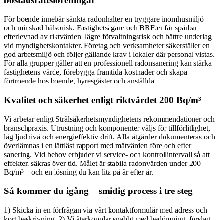
bostadsrättsföreningar
För boende innebär sänkta radonhalter en tryggare inomhusmiljö
och minskad hälsorisk. Fastighetsägare och BRF:er får spårbar
efterlevnad av riktvärden, lägre förvaltningsrisk och bättre underlag
vid myndighetskontakter. Företag och verksamheter säkerställer en
god arbetsmiljö och följer gällande krav i lokaler där personal vistas.
För alla grupper gäller att en professionell radonsanering kan stärka
fastighetens värde, förebygga framtida kostnader och skapa
förtroende hos boende, hyresgäster och anställda.
Kvalitet och säkerhet enligt riktvärdet 200 Bq/m³
Vi arbetar enligt Strålsäkerhetsmyndighetens rekommendationer och
branschpraxis. Utrustning och komponenter väljs för tillförlitlighet,
låg ljudnivå och energieffektiv drift. Alla åtgärder dokumenteras och
överlämnas i en lättläst rapport med mätvärden före och efter
sanering. Vid behov erbjuder vi service- och kontrollintervall så att
effekten säkras över tid. Målet är stabila radonvärden under 200
Bq/m³ – och en lösning du kan lita på år efter år.
Så kommer du igång – smidig process i tre steg
1) Skicka in en förfrågan via vårt kontaktformulär med adress och
kort beskrivning. 2) Vi återkopplar snabbt med bedömning, förslag