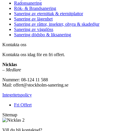
Radonsanering
Rök- & Brandsanering
Sanering av eternittak & eternitplattor
Sanering av lägenhet
Sanering av råttor, insekter, ohyra & skadedjur
Sanering av vägglöss
Sanering dödsbo & liksanering
Kontakta oss
Kontakta oss idag för en fri offert.
Nicklas
–
Medlare
Nummer: 08-124 11 588
Mail: offert@stockholm-sanering.se
Integritetspolicy
Fri Offert
Sitemap
Vill du bli kontaktad?