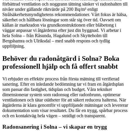
förbättrad ventilation och noggrann tätning sänker vi radonhalten till
nivåer under gällande riktvärde på 200 Bq/m³ enligt
Strålsäkerhetsmyndighetens rekommendationer. Vårt fokus är hälsa,
säkerhet och hållbara lösningar som står sig över tid. Oavsett om
källan är markradon via grundkonstruktionen eller blåbetong i
väggar anpassar vi åtgärderna efter just din byggnad. Vi arbetar i
hela Solna – från Råsunda, Hagalund och Skytteholm till
Bergshamra och Ulriksdal – med snabb respons och tydlig
uppföljning.
Behöver du radonåtgärd i Solna? Boka
professionell hjälp och få offert snabbt
Vi erbjuder en effektiv process från första mätning till verifierad
sanering. Efter en inledande bedömning tar vi fram en åtgärdsplan
som passar din fastighet, tidsplan och budget. Våra tekniker
dimensionerar system som radonsug eller radonbrunn, optimerar
ventilationen och tätar otätheter för att säkert reducera halterna. När
åtgärderna är klara genomför vi uppföljande mätningar och levererar
dokumentation som visar resultatet. Du får en trygg, spårbar process
och en kontaktväg hela vägen – smidigt och transparent.
Radonsanering i Solna – vi skapar en trygg