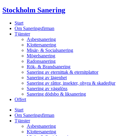
Skip
Stockholm Sanering
to
content
Start
Om Saneringsfirman
Tjänster
Asbestsanering
Klottersanering
Misär- & Socialsanering
Mögelsanering
Radonsanering
Rök- & Brandsanering
Sanering av eternittak & eternitplattor
Sanering av lägenhet
Sanering av råttor, insekter, ohyra & skadedjur
Sanering av vägglöss
Sanering dödsbo & liksanering
Offert
Start
Om Saneringsfirman
Tjänster
Asbestsanering
Klottersanering