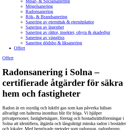
Misär- & Socialsanering
Mögelsanering
Radonsanering
Rök- & Brandsanering
Sanering av eternittak & eternitplattor
Sanering av lägenhet
Sanering av råttor, insekter, ohyra & skadedjur
Sanering av vägglöss
Sanering dödsbo & liksanering
Offert
Offert
Radonsanering i Solna –
certifierade åtgärder för säkra
hem och fastigheter
Radon är en osynlig och luktfri gas som kan påverka hälsan
allvarligt om halterna inomhus blir för höga. Vi hjälper
privatpersoner, fastighetsägare, företag och bostadsrättsföreningar i
Solna att identifiera, åtgärda och långsiktigt minska radon i bostäder
och lokaler. Med beprövade metoder som radonsug, radonbrunn,