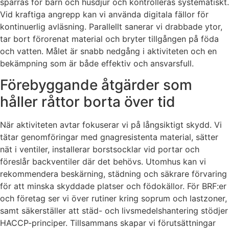
spärras för barn och husdjur och kontrolleras systematiskt.
Vid kraftiga angrepp kan vi använda digitala fällor för
kontinuerlig avläsning. Parallellt sanerar vi drabbade ytor,
tar bort förorenat material och bryter tillgången på föda
och vatten. Målet är snabb nedgång i aktiviteten och en
bekämpning som är både effektiv och ansvarsfull.
Förebyggande åtgärder som
håller råttor borta över tid
När aktiviteten avtar fokuserar vi på långsiktigt skydd. Vi
tätar genomföringar med gnagresistenta material, sätter
nät i ventiler, installerar borstsocklar vid portar och
föreslår backventiler där det behövs. Utomhus kan vi
rekommendera beskärning, städning och säkrare förvaring
för att minska skyddade platser och födokällor. För BRF:er
och företag ser vi över rutiner kring soprum och lastzoner,
samt säkerställer att städ- och livsmedelshantering stödjer
HACCP-principer. Tillsammans skapar vi förutsättningar