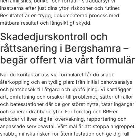
flerfamiljshus, butiker och förråd – skräddarsyr vi
insatserna efter just dina ytor, riskzoner och rutiner.
Resultatet är en trygg, dokumenterad process med
mätbara resultat och långsiktigt skydd.
Skadedjurskontroll och
råttsanering i Bergshamra –
begär offert via vårt formulär
När du kontaktar oss via formuläret får du snabb
återkoppling och en tydlig plan: från initial behovsanalys
och platsbesök till åtgärd och uppföljning. Vi kartlägger
art, omfattning och orsaker till problemet, sätter ut fällor
och betesstationer där de gör störst nytta, tätar ingångar
och sanerar drabbade ytor. För företag och BRF:er
erbjuder vi även digital övervakning, rapportering och
anpassade serviceavtal. Vårt mål är att stoppa angreppet
snabbt, minska risken för återinfestation och ge dig full