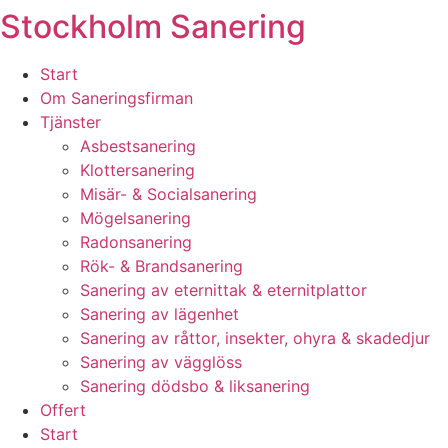
Stockholm Sanering
Skip
to
content
Start
Om Saneringsfirman
Tjänster
Asbestsanering
Klottersanering
Misär- & Socialsanering
Mögelsanering
Radonsanering
Rök- & Brandsanering
Sanering av eternittak & eternitplattor
Sanering av lägenhet
Sanering av råttor, insekter, ohyra & skadedjur
Sanering av vägglöss
Sanering dödsbo & liksanering
Offert
Start