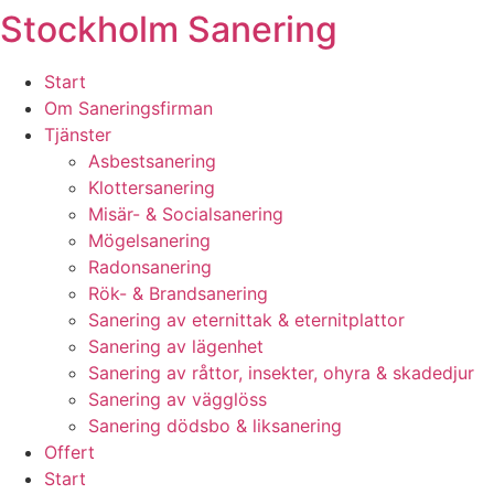
Stockholm Sanering
Skip
to
content
Start
Om Saneringsfirman
Tjänster
Asbestsanering
Klottersanering
Misär- & Socialsanering
Mögelsanering
Radonsanering
Rök- & Brandsanering
Sanering av eternittak & eternitplattor
Sanering av lägenhet
Sanering av råttor, insekter, ohyra & skadedjur
Sanering av vägglöss
Sanering dödsbo & liksanering
Offert
Start