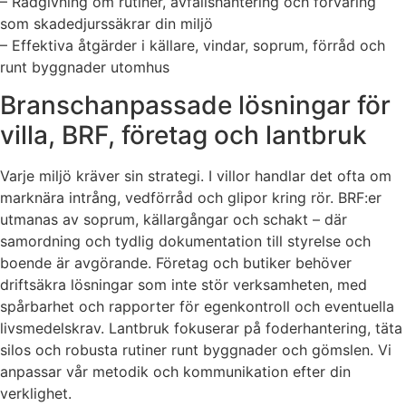
– Rådgivning om rutiner, avfallshantering och förvaring
som skadedjurssäkrar din miljö
– Effektiva åtgärder i källare, vindar, soprum, förråd och
runt byggnader utomhus
Branschanpassade lösningar för
villa, BRF, företag och lantbruk
Varje miljö kräver sin strategi. I villor handlar det ofta om
marknära intrång, vedförråd och glipor kring rör. BRF:er
utmanas av soprum, källargångar och schakt – där
samordning och tydlig dokumentation till styrelse och
boende är avgörande. Företag och butiker behöver
driftsäkra lösningar som inte stör verksamheten, med
spårbarhet och rapporter för egenkontroll och eventuella
livsmedelskrav. Lantbruk fokuserar på foderhantering, täta
silos och robusta rutiner runt byggnader och gömslen. Vi
anpassar vår metodik och kommunikation efter din
verklighet.