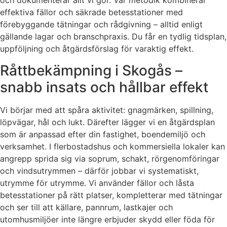
och dokumenterar allt vi gör. Vår metodik kombinerar
effektiva fällor och säkrade betesstationer med
förebyggande tätningar och rådgivning – alltid enligt
gällande lagar och branschpraxis. Du får en tydlig tidsplan,
uppföljning och åtgärdsförslag för varaktig effekt.
Råttbekämpning i Skogås –
snabb insats och hållbar effekt
Vi börjar med att spåra aktivitet: gnagmärken, spillning,
löpvägar, hål och lukt. Därefter lägger vi en åtgärdsplan
som är anpassad efter din fastighet, boendemiljö och
verksamhet. I flerbostadshus och kommersiella lokaler kan
angrepp sprida sig via soprum, schakt, rörgenomföringar
och vindsutrymmen – därför jobbar vi systematiskt,
utrymme för utrymme. Vi använder fällor och låsta
betesstationer på rätt platser, kompletterar med tätningar
och ser till att källare, pannrum, lastkajer och
utomhusmiljöer inte längre erbjuder skydd eller föda för