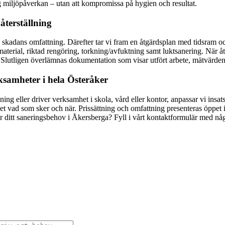
åg miljöpåverkan – utan att kompromissa på hygien och resultat.
 återställning
a skadans omfattning. Därefter tar vi fram en åtgärdsplan med tidsram o
aterial, riktad rengöring, torkning/avfuktning samt luktsanering. När åtg
er. Slutligen överlämnas dokumentation som visar utfört arbete, mätvärd
ksamheter i hela Österåker
ing eller driver verksamhet i skola, vård eller kontor, anpassar vi insats
vet vad som sker och när. Prissättning och omfattning presenteras öppet i
ör ditt saneringsbehov i Åkersberga? Fyll i vårt kontaktformulär med n