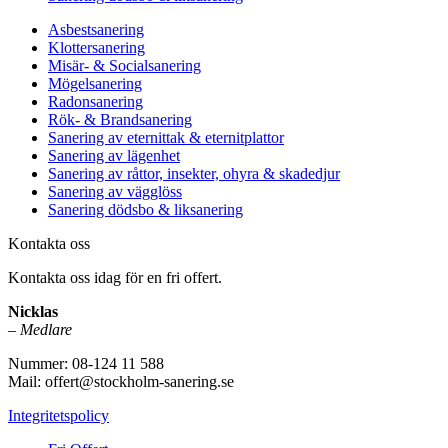
Asbestsanering
Klottersanering
Misär- & Socialsanering
Mögelsanering
Radonsanering
Rök- & Brandsanering
Sanering av eternittak & eternitplattor
Sanering av lägenhet
Sanering av råttor, insekter, ohyra & skadedjur
Sanering av vägglöss
Sanering dödsbo & liksanering
Kontakta oss
Kontakta oss idag för en fri offert.
Nicklas
–
Medlare
Nummer: 08-124 11 588
Mail: offert@stockholm-sanering.se
Integritetspolicy