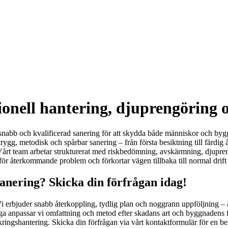
ionell hantering, djuprengöring o
snabb och kvalificerad sanering för att skydda både människor och byggn
gg, metodisk och spårbar sanering – från första besiktning till färdig å
rt team arbetar strukturerat med riskbedömning, avskärmning, djuprengör
 för återkommande problem och förkortar vägen tillbaka till normal drift
anering? Skicka din förfrågan idag!
. Vi erbjuder snabb återkoppling, tydlig plan och noggrann uppföljning –
berga anpassar vi omfattning och metod efter skadans art och byggnadens 
ringshantering. Skicka din förfrågan via vårt kontaktformulär för en b