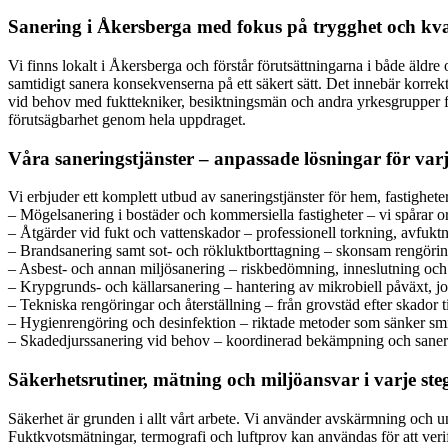
Sanering i Åkersberga med fokus på trygghet och kva
Vi finns lokalt i Åkersberga och förstår förutsättningarna i både äld
samtidigt sanera konsekvenserna på ett säkert sätt. Det innebär korr
vid behov med fukttekniker, besiktningsmän och andra yrkesgrupper f
förutsägbarhet genom hela uppdraget.
Våra saneringstjänster – anpassade lösningar för var
Vi erbjuder ett komplett utbud av saneringstjänster för hem, fastighe
– Mögelsanering i bostäder och kommersiella fastigheter – vi spårar o
– Åtgärder vid fukt och vattenskador – professionell torkning, avfuktn
– Brandsanering samt sot- och rökluktborttagning – skonsam rengöring a
– Asbest- och annan miljösanering – riskbedömning, inneslutning och k
– Krypgrunds- och källarsanering – hantering av mikrobiell påväxt, jo
– Tekniska rengöringar och återställning – från grovstäd efter skador till 
– Hygienrengöring och desinfektion – riktade metoder som sänker smitt
– Skadedjurssanering vid behov – koordinerad bekämpning och sanering 
Säkerhetsrutiner, mätning och miljöansvar i varje ste
Säkerhet är grunden i allt vårt arbete. Vi använder avskärmning och un
Fuktkvotsmätningar, termografi och luftprov kan användas för att verif