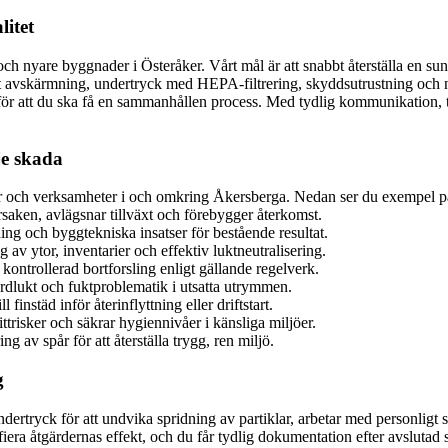
litet
re och nyare byggnader i Österåker. Vårt mål är att snabbt återställa e
ekt avskärmning, undertryck med HEPA-filtrering, skyddsutrustning och 
ör att du ska få en sammanhållen process. Med tydlig kommunikation, ti
je skada
ter och verksamheter i och omkring Åkersberga. Nedan ser du exempel på
rsaken, avlägsnar tillväxt och förebygger återkomst.
ing och byggtekniska insatser för bestående resultat.
v ytor, inventarier och effektiv luktneutralisering.
ontrollerad bortforsling enligt gällande regelverk.
rdlukt och fuktproblematik i utsatta utrymmen.
finstäd inför återinflyttning eller driftstart.
risker och säkrar hygiennivåer i känsliga miljöer.
av spår för att återställa trygg, ren miljö.
g
dertryck för att undvika spridning av partiklar, arbetar med personligt
iera åtgärdernas effekt, och du får tydlig dokumentation efter avslutad s