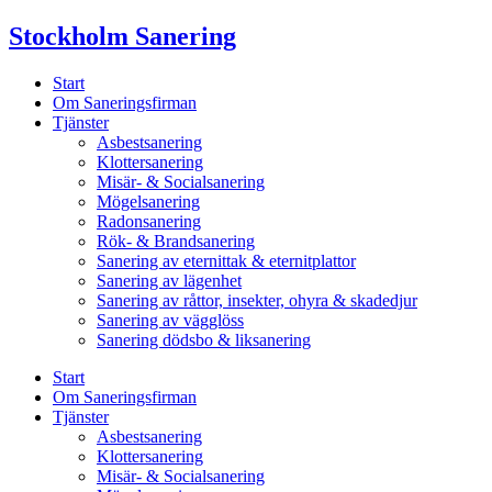
Skip
Stockholm Sanering
to
content
Start
Om Saneringsfirman
Tjänster
Asbestsanering
Klottersanering
Misär- & Socialsanering
Mögelsanering
Radonsanering
Rök- & Brandsanering
Sanering av eternittak & eternitplattor
Sanering av lägenhet
Sanering av råttor, insekter, ohyra & skadedjur
Sanering av vägglöss
Sanering dödsbo & liksanering
Start
Om Saneringsfirman
Tjänster
Asbestsanering
Klottersanering
Misär- & Socialsanering