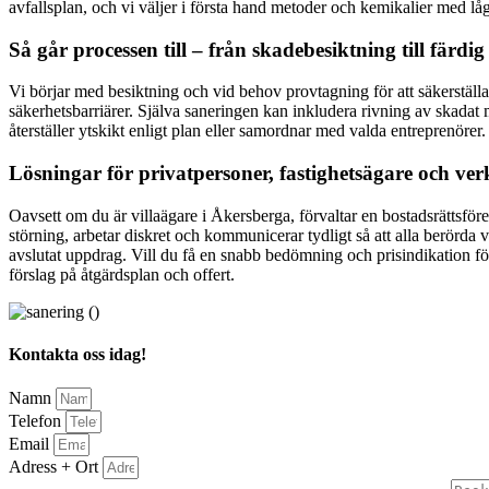
avfallsplan, och vi väljer i första hand metoder och kemikalier med l
Så går processen till – från skadebesiktning till färdig
Vi börjar med besiktning och vid behov provtagning för att säkerställ
säkerhetsbarriärer. Själva saneringen kan inkludera rivning av skadat m
återställer ytskikt enligt plan eller samordnar med valda entreprenör
Lösningar för privatpersoner, fastighetsägare och ver
Oavsett om du är villaägare i Åkersberga, förvaltar en bostadsrättsfören
störning, arbetar diskret och kommunicerar tydligt så att alla berörda 
avslutat uppdrag. Vill du få en snabb bedömning och prisindikation f
förslag på åtgärdsplan och offert.
Kontakta oss idag!
Namn
Telefon
Email
Adress + Ort