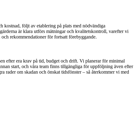
ch kostnad, följt av etablering på plats med nödvändiga
ärderna är klara utförs mätningar och kvalitetskontroll, varefter vi
en och rekommendationer för fortsatt förebyggande.
en efter era krav på tid, budget och drift. Vi planerar för minimal
nnan start, och våra team finns tillgängliga för uppföljning även efter
ågra rader om skadan och önskat tidsfönster – så återkommer vi med