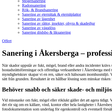
Mögelsanering
Radonsanering
Rök- & Brandsanering
Sanering av eternittak & eternitplattor
Sanering av lägenhet
Sanering av råttor, insekter, ohyra & skadedjur
Sanering av vägglöss
Sanering dödsbo & liksanering
Offert
Sanering i Åkersberga – profess
När skador uppstår av fukt, mögel, brand eller andra incidenter krävs 
bostadsrättsföreningar och offentliga verksamheter i Åkersberga med try
myndighetskrav skapar vi en ren, säker och hälsosam inomhusmiljö. Vå
sätt från grunden. Resultatet är en hållbar lösning som minskar risken
Behöver snabb och säker skade- och miljös
Vid misstanke om fukt, mögel eller röklukt gäller det att agera tidigt
det rör sig om en källare, vind, kontor eller hela fastigheter i Åkers
fotodokumentation som underlag för egenkontroll och eventuell försäk