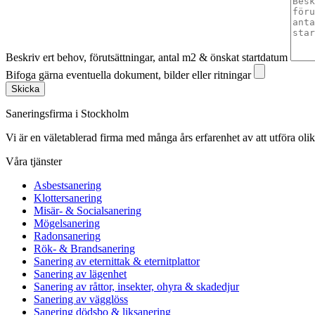
Beskriv ert behov, förutsättningar, antal m2 & önskat startdatum
Bifoga gärna eventuella dokument, bilder eller ritningar
Skicka
Saneringsfirma i Stockholm
Vi är en väletablerad firma med många års erfarenhet av att utföra oli
Våra tjänster
Asbestsanering
Klottersanering
Misär- & Socialsanering
Mögelsanering
Radonsanering
Rök- & Brandsanering
Sanering av eternittak & eternitplattor
Sanering av lägenhet
Sanering av råttor, insekter, ohyra & skadedjur
Sanering av vägglöss
Sanering dödsbo & liksanering