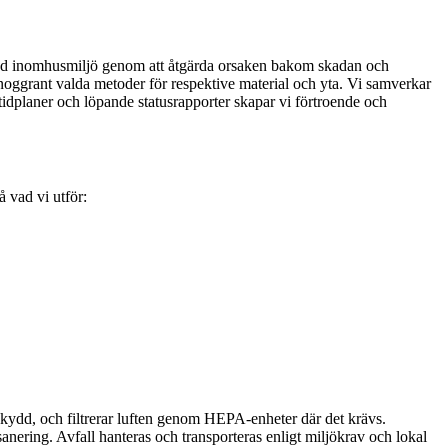
n sund inomhusmiljö genom att åtgärda orsaken bakom skadan och
noggrant valda metoder för respektive material och yta. Vi samverkar
dplaner och löpande statusrapporter skapar vi förtroende och
 vad vi utför:
 skydd, och filtrerar luften genom HEPA-enheter där det krävs.
anering. Avfall hanteras och transporteras enligt miljökrav och lokal