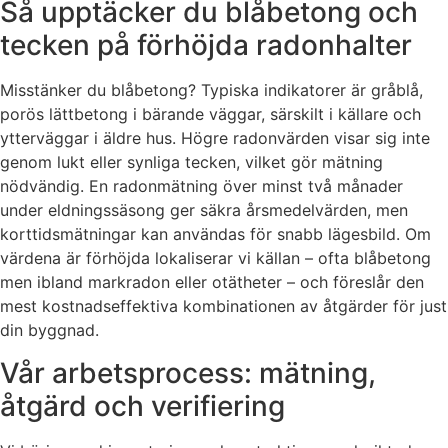
Så upptäcker du blåbetong och
tecken på förhöjda radonhalter
Misstänker du blåbetong? Typiska indikatorer är gråblå,
porös lättbetong i bärande väggar, särskilt i källare och
ytterväggar i äldre hus. Högre radonvärden visar sig inte
genom lukt eller synliga tecken, vilket gör mätning
nödvändig. En radonmätning över minst två månader
under eldningssäsong ger säkra årsmedelvärden, men
korttidsmätningar kan användas för snabb lägesbild. Om
värdena är förhöjda lokaliserar vi källan – ofta blåbetong
men ibland markradon eller otätheter – och föreslår den
mest kostnadseffektiva kombinationen av åtgärder för just
din byggnad.
Vår arbetsprocess: mätning,
åtgärd och verifiering