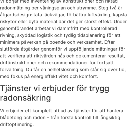
Vi börjar med inventering av konstruktioner och riktad
radonmätning per våningsplan och utrymme. Steg två är
åtgärdsdesign: täta läckvägar, förbättra luftväxling, kapsla
riskytor eller byta material där det ger störst effekt. Under
genomförandet arbetar vi dammfritt med kontrollerad
rivning, skyddad logistik och tydlig tidsplanering för att
minimera påverkan på boende och verksamhet. Efter
slutförda åtgärder genomför vi uppföljande mätningar för
att verifiera att riktvärden nås och dokumenterar resultat,
driftinstruktioner och rekommendationer för fortsatt
förvaltning. Du får en helhetslösning som står sig över tid,
med fokus på energieffektivitet och komfort.
Tjänster vi erbjuder för trygg
radonsäkring
Vi erbjuder ett komplett utbud av tjänster för att hantera
blåbetong och radon – från första kontroll till långsiktig
driftoptimering.