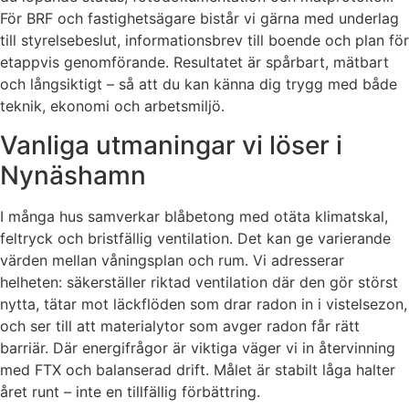
För BRF och fastighetsägare bistår vi gärna med underlag
till styrelsebeslut, informationsbrev till boende och plan för
etappvis genomförande. Resultatet är spårbart, mätbart
och långsiktigt – så att du kan känna dig trygg med både
teknik, ekonomi och arbetsmiljö.
Vanliga utmaningar vi löser i
Nynäshamn
I många hus samverkar blåbetong med otäta klimatskal,
feltryck och bristfällig ventilation. Det kan ge varierande
värden mellan våningsplan och rum. Vi adresserar
helheten: säkerställer riktad ventilation där den gör störst
nytta, tätar mot läckflöden som drar radon in i vistelsezon,
och ser till att materialytor som avger radon får rätt
barriär. Där energifrågor är viktiga väger vi in återvinning
med FTX och balanserad drift. Målet är stabilt låga halter
året runt – inte en tillfällig förbättring.