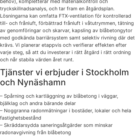
behov), kompletterar med materialkontroll och
tryckskillnadsanalys, och tar fram en åtgärdsplan.
Lösningarna kan omfatta FTX-ventilation för kontrollerad
till- och frånluft, förbättrad frånluft i våtutrymmen, tätning
av genomföringar och skarvar, kapsling av blåbetongytor
med godkända barriärsystem samt selektiv rivning där det
krävs. Vi planerar etappvis och verifierar effekten efter
varje steg, så att du investerar i rätt åtgärd i rätt ordning
och når stabila värden året runt.
Tjänster vi erbjuder i Stockholm
och Nynäshamn
– Spårning och kartläggning av blåbetong i väggar,
bjälklag och andra bärande delar
– Noggranna radonmätningar i bostäder, lokaler och hela
fastighetsbestånd
– Skräddarsydda saneringsåtgärder som minskar
radonavgivning från blåbetong