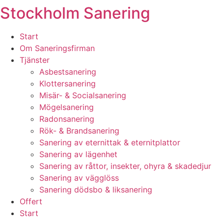
Stockholm Sanering
Skip
to
content
Start
Om Saneringsfirman
Tjänster
Asbestsanering
Klottersanering
Misär- & Socialsanering
Mögelsanering
Radonsanering
Rök- & Brandsanering
Sanering av eternittak & eternitplattor
Sanering av lägenhet
Sanering av råttor, insekter, ohyra & skadedjur
Sanering av vägglöss
Sanering dödsbo & liksanering
Offert
Start