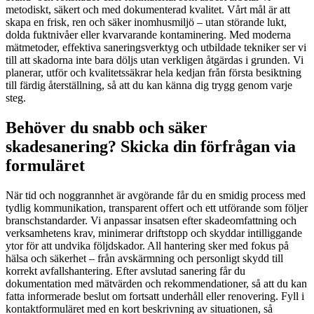
metodiskt, säkert och med dokumenterad kvalitet. Vårt mål är att
skapa en frisk, ren och säker inomhusmiljö – utan störande lukt,
dolda fuktnivåer eller kvarvarande kontaminering. Med moderna
mätmetoder, effektiva saneringsverktyg och utbildade tekniker ser vi
till att skadorna inte bara döljs utan verkligen åtgärdas i grunden. Vi
planerar, utför och kvalitetssäkrar hela kedjan från första besiktning
till färdig återställning, så att du kan känna dig trygg genom varje
steg.
Behöver du snabb och säker
skadesanering? Skicka din förfrågan via
formuläret
När tid och noggrannhet är avgörande får du en smidig process med
tydlig kommunikation, transparent offert och ett utförande som följer
branschstandarder. Vi anpassar insatsen efter skadeomfattning och
verksamhetens krav, minimerar driftstopp och skyddar intilliggande
ytor för att undvika följdskador. All hantering sker med fokus på
hälsa och säkerhet – från avskärmning och personligt skydd till
korrekt avfallshantering. Efter avslutad sanering får du
dokumentation med mätvärden och rekommendationer, så att du kan
fatta informerade beslut om fortsatt underhåll eller renovering. Fyll i
kontaktformuläret med en kort beskrivning av situationen, så