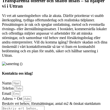
Transparenta offerter och snabb insats – så hjälper
vi i Uttran
Vi vet att saneringsbehov ofta är akuta. Därför prioriterar vi snabb
återkoppling, tydliga offertunderlag och realistiska tidplaner.
Prissättningen är rak och speglar omfattning, metod och eventuella
rivnings- eller återställningsinsatser. I bostäder, kommersiella lokaler
och offentliga miljöer anpassar vi arbetstider för att minska
störningar, och samordnar vid behov med försäkringsbolag eller
andra entreprenörer. Vill du komma igång? Beskriv skadan och dina
önskemål i vårt kontaktformulär så tar vi fram en kostnadsfri
bedömning och en plan för snabb, säker och hållbar sanering i
Uttran.
Kontakta oss idag!
Namn
Telefon
Email
Adress + Ort
Beskriv ert behov, förutsättningar, antal m2 & önskat startdatum