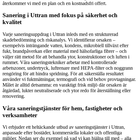
återkommer vi med en plan och en kostnadsfri offert.
Sanering i Uttran med fokus på säkerhet och
kvalitet
Varje saneringsuppdrag i Uttran inleds med en strukturerad
skadebedömning och riskanalys. Vi identifierar orsaken –
exempelvis inträngande vatten, kondens, mikrobiell tillväxt efter
fukt, brandpåverkan eller material med hälsofarliga fibrer – och
väljer rätt metod för att behandla ytor, konstruktioner och luften i
rummet. Våra saneringstekniker arbetar med kontrollerade
arbetszoner, undertryck, luftrenare med HEPA-filter och noggrann
rengöring för att hindra spridning. För att säkerställa resultatet
använder vi fuktmätningar, termografi och vid behov provtagningar.
Målet är alltid detsamma: en varaktigt frisk miljö där orsaken är
åtgärdad, lukter neutraliserade och ytor redo för återställning eller
renovering.
Våra saneringstjänster för hem, fastigheter och
verksamheter
Vi erbjuder ett heltäckande utbud av saneringstjänster i Uttran,
anpassade efter bostäder, kommersiella lokaler och offentliga
miljöer. Nedan ser du exempel på vad vi kan hjälpa till med – alla