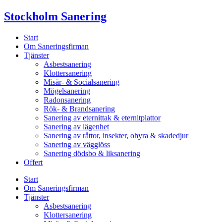
Skip
Stockholm Sanering
to
content
Start
Om Saneringsfirman
Tjänster
Asbestsanering
Klottersanering
Misär- & Socialsanering
Mögelsanering
Radonsanering
Rök- & Brandsanering
Sanering av eternittak & eternitplattor
Sanering av lägenhet
Sanering av råttor, insekter, ohyra & skadedjur
Sanering av vägglöss
Sanering dödsbo & liksanering
Offert
Start
Om Saneringsfirman
Tjänster
Asbestsanering
Klottersanering