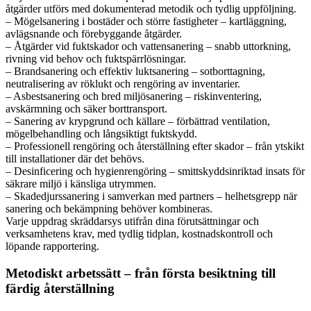
åtgärder utförs med dokumenterad metodik och tydlig uppföljning.
– Mögelsanering i bostäder och större fastigheter – kartläggning,
avlägsnande och förebyggande åtgärder.
– Åtgärder vid fuktskador och vattensanering – snabb uttorkning,
rivning vid behov och fuktspärrlösningar.
– Brandsanering och effektiv luktsanering – sotborttagning,
neutralisering av röklukt och rengöring av inventarier.
– Asbestsanering och bred miljösanering – riskinventering,
avskärmning och säker borttransport.
– Sanering av krypgrund och källare – förbättrad ventilation,
mögelbehandling och långsiktigt fuktskydd.
– Professionell rengöring och återställning efter skador – från ytskikt
till installationer där det behövs.
– Desinficering och hygienrengöring – smittskyddsinriktad insats för
säkrare miljö i känsliga utrymmen.
– Skadedjurssanering i samverkan med partners – helhetsgrepp när
sanering och bekämpning behöver kombineras.
Varje uppdrag skräddarsys utifrån dina förutsättningar och
verksamhetens krav, med tydlig tidplan, kostnadskontroll och
löpande rapportering.
Metodiskt arbetssätt – från första besiktning till
färdig återställning