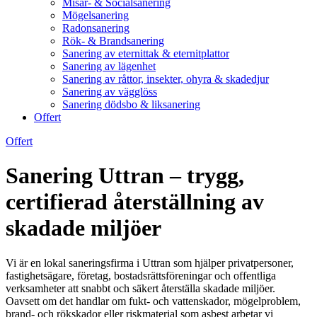
Misär- & Socialsanering
Mögelsanering
Radonsanering
Rök- & Brandsanering
Sanering av eternittak & eternitplattor
Sanering av lägenhet
Sanering av råttor, insekter, ohyra & skadedjur
Sanering av vägglöss
Sanering dödsbo & liksanering
Offert
Offert
Sanering Uttran – trygg,
certifierad återställning av
skadade miljöer
Vi är en lokal saneringsfirma i Uttran som hjälper privatpersoner,
fastighetsägare, företag, bostadsrättsföreningar och offentliga
verksamheter att snabbt och säkert återställa skadade miljöer.
Oavsett om det handlar om fukt- och vattenskador, mögelproblem,
brand- och rökskador eller riskmaterial som asbest arbetar vi