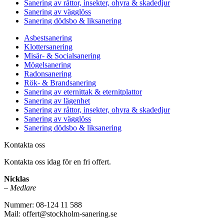
Sanering av råttor, insekter, ohyra & skadedjur
Sanering av vägglöss
Sanering dödsbo & liksanering
Asbestsanering
Klottersanering
Misär- & Socialsanering
Mögelsanering
Radonsanering
Rök- & Brandsanering
Sanering av eternittak & eternitplattor
Sanering av lägenhet
Sanering av råttor, insekter, ohyra & skadedjur
Sanering av vägglöss
Sanering dödsbo & liksanering
Kontakta oss
Kontakta oss idag för en fri offert.
Nicklas
–
Medlare
Nummer: 08-124 11 588
Mail: offert@stockholm-sanering.se