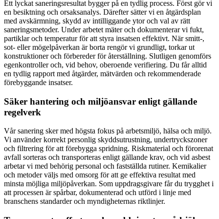
Ett lyckat saneringsresultat bygger på en tydlig process. Först gör vi
en besiktning och orsaksanalys. Därefter sätter vi en åtgärdsplan
med avskärmning, skydd av intilliggande ytor och val av rätt
saneringsmetoder. Under arbetet mäter och dokumenterar vi fukt,
partiklar och temperatur för att styra insatsen effektivt. När smitt-,
sot- eller mögelpåverkan är borta rengör vi grundligt, torkar ut
konstruktioner och förbereder för återställning. Slutligen genomförs
egenkontroller och, vid behov, oberoende verifiering. Du får alltid
en tydlig rapport med åtgärder, mätvärden och rekommenderade
förebyggande insatser.
Säker hantering och miljöansvar enligt gällande
regelverk
Vår sanering sker med högsta fokus på arbetsmiljö, hälsa och miljö.
Vi använder korrekt personlig skyddsutrustning, undertryckszoner
och filtrering för att förebygga spridning. Riskmaterial och förorenat
avfall sorteras och transporteras enligt gällande krav, och vid asbest
arbetar vi med behörig personal och fastställda rutiner. Kemikalier
och metoder väljs med omsorg för att ge effektiva resultat med
minsta möjliga miljöpåverkan. Som uppdragsgivare får du trygghet i
att processen är spårbar, dokumenterad och utförd i linje med
branschens standarder och myndigheternas riktlinjer.