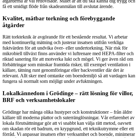
åtgärderna är väl redovisade. Målet är att du ska känna dig trygg och
få ett smidigt flöde från skadeanmälan till avslutat ärende.
Kvalitet, mätbar torkning och förebyggande
åtgärder
Rätt torkteknik är avgörande för ett bestående resultat. Vi arbetar
med kontinuerlig mätning och justerar insatsen utifrån verkliga
fuktvärden för att undvika över- eller undertorkning. När risk för
mikrobiell tillväxt finns använder vi luftrenare med HEPA-filter och
riktad sanering för att motverka lukt och mögel. Vi ger även råd om
förbättringar som minskar framtida risker, till exempel ventilation i
källare, tätning runt genomföringar eller backventiler där det är
relevant. Allt sker med omtanke om boendemiljö så att vardagen kan
fungera så normalt som möjligt under avfuktningen.
Lokalkännedom i Grödinge – rätt lösning för villor,
BRF och verksamhetslokaler
Grödinge har många olika hustyper och konstruktioner – från äldre
källare till moderna plattor och suterränglösningar. Vår erfarenhet av
lokala förutsättningar gör att vi snabbt kan välja rätt metod, oavsett
om skadan rör ett badrum, en krypgrund, ett teknikutrymme eller ett
förråd. Vi anpassar insatsen efter verksamhet och boende, minimerar