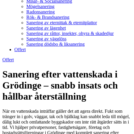
Misär- & Socialsanering
Mögelsanering
Radonsanering
Rök- & Brandsanering
Sanering av eternittak & eternitplattor
Sanering av lägenhet
Sanering av råttor, insekter, ohyra & skadedjur
Sanering av vägglöss
Sanering dödsbo & liksanering
Offert
Offert
Sanering efter vattenskada i
Grödinge – snabb insats och
hållbar återställning
När en vattenskada inträffar gäller det att agera direkt. Fukt som
tränger in i golv, väggar, tak och bjälklag kan snabbt leda till mögel,
dålig lukt och omfattande byggskador om inte rätt åtgärder sätts in i
tid. Vi hjälper privatpersoner, fastighetsägare, företag och
bostadsrättsföreningar i Grödinge med komplett sanering efter