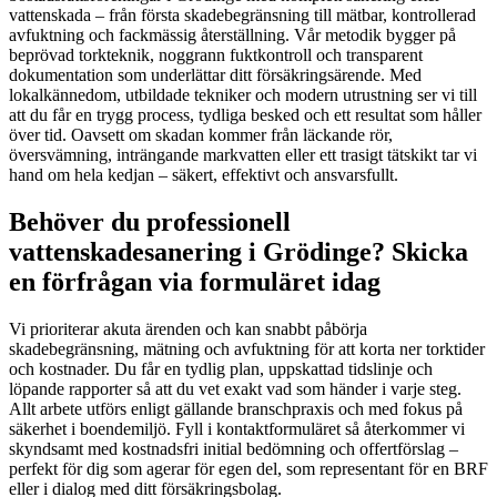
vattenskada – från första skadebegränsning till mätbar, kontrollerad
avfuktning och fackmässig återställning. Vår metodik bygger på
beprövad torkteknik, noggrann fuktkontroll och transparent
dokumentation som underlättar ditt försäkringsärende. Med
lokalkännedom, utbildade tekniker och modern utrustning ser vi till
att du får en trygg process, tydliga besked och ett resultat som håller
över tid. Oavsett om skadan kommer från läckande rör,
översvämning, inträngande markvatten eller ett trasigt tätskikt tar vi
hand om hela kedjan – säkert, effektivt och ansvarsfullt.
Behöver du professionell
vattenskadesanering i Grödinge? Skicka
en förfrågan via formuläret idag
Vi prioriterar akuta ärenden och kan snabbt påbörja
skadebegränsning, mätning och avfuktning för att korta ner torktider
och kostnader. Du får en tydlig plan, uppskattad tidslinje och
löpande rapporter så att du vet exakt vad som händer i varje steg.
Allt arbete utförs enligt gällande branschpraxis och med fokus på
säkerhet i boendemiljö. Fyll i kontaktformuläret så återkommer vi
skyndsamt med kostnadsfri initial bedömning och offertförslag –
perfekt för dig som agerar för egen del, som representant för en BRF
eller i dialog med ditt försäkringsbolag.