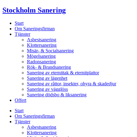
Skip
Stockholm Sanering
to
content
Start
Om Saneringsfirman
Tjänster
Asbestsanering
Klottersanering
Misär- & Socialsanering
Mögelsanering
Radonsanering
Rök- & Brandsanering
Sanering av eternittak & eternitplattor
Sanering av lägenhet
Sanering av råttor, insekter, ohyra & skadedjur
Sanering av vägglöss
Sanering dödsbo & liksanering
Offert
Start
Om Saneringsfirman
Tjänster
Asbestsanering
Klottersanering