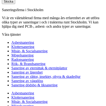
Skicka
Saneringsfirma i Stockholm
Vi är en väletablerad firma med många års erfarenhet av att utföra
olika typer av saneringar i och i trakterna runt Stockholm. Vi kan
hjälpa dig med PCB-, asbest- och andra typer av saneringar.
Våra tjänster
Asbestsanering
Klottersanering
Misär- & Socialsanering
Mögelsanering
Radonsanering
Rök- & Brandsanering
Sanering av eternittak & eternitplattor
Sanering av lägenhet
Sanering av råttor, insekter, ohyra & skadedjur
Sanering av vägglöss
Sanering dödsbo & liksanering
Asbestsanering
Klottersanering
Misär- & Socialsanering
Mögelsanering