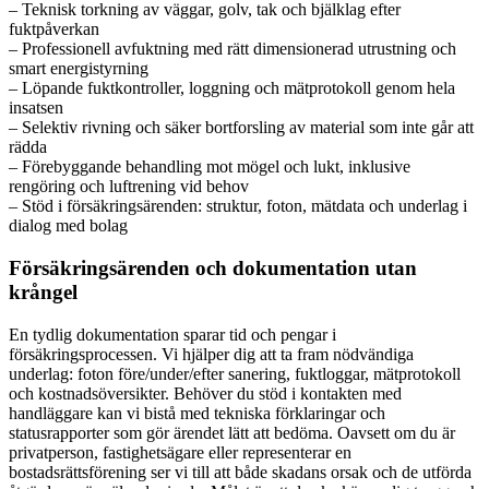
– Teknisk torkning av väggar, golv, tak och bjälklag efter
fuktpåverkan
– Professionell avfuktning med rätt dimensionerad utrustning och
smart energistyrning
– Löpande fuktkontroller, loggning och mätprotokoll genom hela
insatsen
– Selektiv rivning och säker bortforsling av material som inte går att
rädda
– Förebyggande behandling mot mögel och lukt, inklusive
rengöring och luftrening vid behov
– Stöd i försäkringsärenden: struktur, foton, mätdata och underlag i
dialog med bolag
Försäkringsärenden och dokumentation utan
krångel
En tydlig dokumentation sparar tid och pengar i
försäkringsprocessen. Vi hjälper dig att ta fram nödvändiga
underlag: foton före/under/efter sanering, fuktloggar, mätprotokoll
och kostnadsöversikter. Behöver du stöd i kontakten med
handläggare kan vi bistå med tekniska förklaringar och
statusrapporter som gör ärendet lätt att bedöma. Oavsett om du är
privatperson, fastighetsägare eller representerar en
bostadsrättsförening ser vi till att både skadans orsak och de utförda