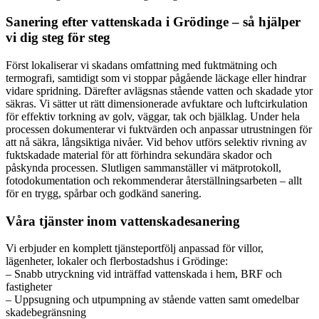
Sanering efter vattenskada i Grödinge – så hjälper
vi dig steg för steg
Först lokaliserar vi skadans omfattning med fuktmätning och
termografi, samtidigt som vi stoppar pågående läckage eller hindrar
vidare spridning. Därefter avlägsnas stående vatten och skadade ytor
säkras. Vi sätter ut rätt dimensionerade avfuktare och luftcirkulation
för effektiv torkning av golv, väggar, tak och bjälklag. Under hela
processen dokumenterar vi fuktvärden och anpassar utrustningen för
att nå säkra, långsiktiga nivåer. Vid behov utförs selektiv rivning av
fuktskadade material för att förhindra sekundära skador och
påskynda processen. Slutligen sammanställer vi mätprotokoll,
fotodokumentation och rekommenderar återställningsarbeten – allt
för en trygg, spårbar och godkänd sanering.
Våra tjänster inom vattenskadesanering
Vi erbjuder en komplett tjänsteportfölj anpassad för villor,
lägenheter, lokaler och flerbostadshus i Grödinge:
– Snabb utryckning vid inträffad vattenskada i hem, BRF och
fastigheter
– Uppsugning och utpumpning av stående vatten samt omedelbar
skadebegränsning