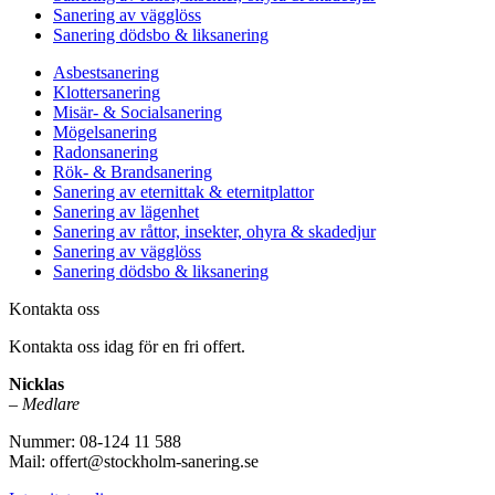
Sanering av vägglöss
Sanering dödsbo & liksanering
Asbestsanering
Klottersanering
Misär- & Socialsanering
Mögelsanering
Radonsanering
Rök- & Brandsanering
Sanering av eternittak & eternitplattor
Sanering av lägenhet
Sanering av råttor, insekter, ohyra & skadedjur
Sanering av vägglöss
Sanering dödsbo & liksanering
Kontakta oss
Kontakta oss idag för en fri offert.
Nicklas
–
Medlare
Nummer: 08-124 11 588
Mail: offert@stockholm-sanering.se