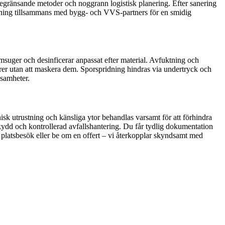
begränsande metoder och noggrann logistisk planering. Efter sanering
ällning tillsammans med bygg- och VVS-partners för en smidig
suger och desinficerar anpassat efter material. Avfuktning och
örer utan att maskera dem. Sporspridning hindras via undertryck och
ksamheter.
isk utrustning och känsliga ytor behandlas varsamt för att förhindra
skydd och kontrollerad avfallshantering. Du får tydlig dokumentation
a platsbesök eller be om en offert – vi återkopplar skyndsamt med