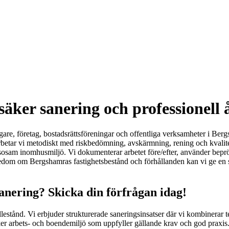
äker sanering och professionell 
gare, företag, bostadsrättsföreningar och offentliga verksamheter i Berg
arbetar vi metodiskt med riskbedömning, avskärmning, rening och kvalite
hälsosam inomhusmiljö. Vi dokumenterar arbetet före/efter, använder be
om om Bergshamras fastighetsbestånd och förhållanden kan vi ge en snab
anering? Skicka din förfrågan idag!
lestånd. Vi erbjuder strukturerade saneringsinsatser där vi kombinerar 
ker arbets- och boendemiljö som uppfyller gällande krav och god praxis. 