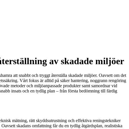
återställning av skadade miljöer
shamra att snabbt och tryggt återställa skadade miljöer. Oavsett om det
tssäkring. Vårt fokus är alltid på säker hantering, noggrann rengöring
prövade metoder och miljöanpassade produkter samt samordnar vid
b insats och en tydlig plan – från första bedömning till färdig
teknisk mätning, rätt skyddsutrustning och effektiva reningstekniker
Oavsett skadans omfattning får du en tydlig åtgärdsplan, realistiska