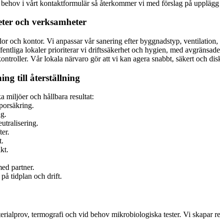
 behov i vårt kontaktformulär så återkommer vi med förslag på upplägg 
eter och verksamheter
lor och kontor. Vi anpassar vår sanering efter byggnadstyp, ventilation,
fentliga lokaler prioriterar vi driftssäkerhet och hygien, med avgränsade
ontroller. Vår lokala närvaro gör att vi kan agera snabbt, säkert och di
ng till återställning
a miljöer och hållbara resultat:
porsäkring.
ng.
utralisering.
ter.
t.
kt.
ed partner.
på tidplan och drift.
erialprov, termografi och vid behov mikrobiologiska tester. Vi skapar