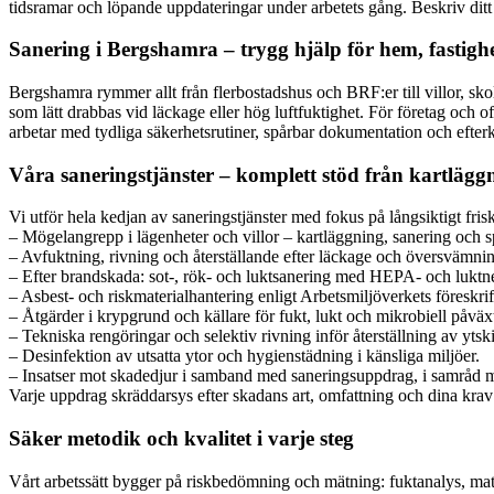
tidsramar och löpande uppdateringar under arbetets gång. Beskriv ditt
Sanering i Bergshamra – trygg hjälp för hem, fastigh
Bergshamra rymmer allt från flerbostadshus och BRF:er till villor, sko
som lätt drabbas vid läckage eller hög luftfuktighet. För företag och of
arbetar med tydliga säkerhetsrutiner, spårbar dokumentation och efterk
Våra saneringstjänster – komplett stöd från kartläggni
Vi utför hela kedjan av saneringstjänster med fokus på långsiktigt frisk
– Mögelangrepp i lägenheter och villor – kartläggning, sanering och s
– Avfuktning, rivning och återställande efter läckage och översvämni
– Efter brandskada: sot-, rök- och luktsanering med HEPA- och luktne
– Asbest- och riskmaterialhantering enligt Arbetsmiljöverkets föreskrif
– Åtgärder i krypgrund och källare för fukt, lukt och mikrobiell påväx
– Tekniska rengöringar och selektiv rivning inför återställning av ytski
– Desinfektion av utsatta ytor och hygienstädning i känsliga miljöer.
– Insatser mot skadedjur i samband med saneringsuppdrag, i samråd m
Varje uppdrag skräddarsys efter skadans art, omfattning och dina krav 
Säker metodik och kvalitet i varje steg
Vårt arbetssätt bygger på riskbedömning och mätning: fuktanalys, mat