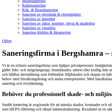
Mögelsanering
Radonsanering
Rök- & Brandsanering
Sanering av eternittak & eternitplattor
Sanering av lägenhet
Sanering av råttor, insekter, ohyra & skadedjur
Sanering av vägglöss
Sanering dödsbo & liksanering
Offert
Saneringsfirma i Bergshamra – s
Vi är en erfaren saneringsfirma som hjälper privatpersoner, fastighetsä
gäller fukt- och mögelangrepp, brandskador, asbest eller kraftig lukt 
och hållbar återställning som förhindrar följdskador och skapar en 
behov med försäkringsbolag och andra entreprenörer. Med lokalkänned
sanering och överlämning.
Behöver du professionell skade- och miljös
Snabb hantering är avgörande för att minska skador, kostnader och stil
som HEPA-filtrering och riktad luktneutralisering. Resultatet är en sä