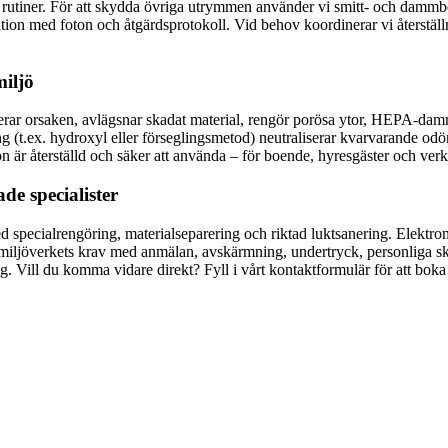
de rutiner. För att skydda övriga utrymmen använder vi smitt- och damm
ation med foton och åtgärdsprotokoll. Vid behov koordinerar vi återst
miljö
erar orsaken, avlägsnar skadat material, rengör porösa ytor, HEPA-damm
ng (t.ex. hydroxyl eller förseglingsmetod) neutraliserar kvarvarande od
ljön är återställd och säker att använda – för boende, hyresgäster och ver
de specialister
d specialrengöring, materialseparering och riktad luktsanering. Elektron
betsmiljöverkets krav med anmälan, avskärmning, undertryck, personliga 
ng. Vill du komma vidare direkt? Fyll i vårt kontaktformulär för att bok