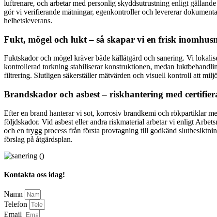
luftrenare, och arbetar med personlig skyddsutrustning enligt gällan
gör vi verifierande mätningar, egenkontroller och levererar dokument
helhetsleverans.
Fukt, mögel och lukt – så skapar vi en frisk inomhus
Fuktskador och mögel kräver både källåtgärd och sanering. Vi lokalis
kontrollerad torkning stabiliserar konstruktionen, medan luktbehandli
filtrering. Slutligen säkerställer mätvärden och visuell kontroll att mi
Brandskador och asbest – riskhantering med certifiera
Efter en brand hanterar vi sot, korrosiv brandkemi och rökpartiklar me
följdskador. Vid asbest eller andra riskmaterial arbetar vi enligt Ar
och en trygg process från första provtagning till godkänd slutbesiktni
förslag på åtgärdsplan.
Kontakta oss idag!
Namn
Telefon
Email