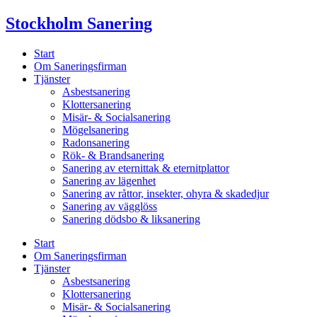
Skip
Stockholm Sanering
to
content
Start
Om Saneringsfirman
Tjänster
Asbestsanering
Klottersanering
Misär- & Socialsanering
Mögelsanering
Radonsanering
Rök- & Brandsanering
Sanering av eternittak & eternitplattor
Sanering av lägenhet
Sanering av råttor, insekter, ohyra & skadedjur
Sanering av vägglöss
Sanering dödsbo & liksanering
Start
Om Saneringsfirman
Tjänster
Asbestsanering
Klottersanering
Misär- & Socialsanering