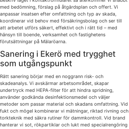
Beskriv läget i kontaktformuläret så återkommer vi snabbt
med bedömning, förslag på åtgärdsplan och offert. Vi
anpassar insatsen efter omfattning och typ av skada,
koordinerar vid behov med försäkringsbolag och ser till
att arbetet utförs säkert, effektivt och i rätt tid – med
hänsyn till boende, verksamhet och fastighetens
förutsättningar på Mälaröarna.
Sanering i Ekerö med trygghet
som utgångspunkt
Rätt sanering börjar med en noggrann risk- och
skadeanalys. Vi avskärmar arbetsområdet, skapar
undertryck med HEPA-filter för att hindra spridning,
använder godkända desinfektionsmedel och väljer
metoder som passar material och skadans omfattning. Vid
fukt och mögel kombinerar vi mätningar, riktad rivning och
torkteknik med säkra rutiner för dammkontroll. Vid brand
hanterar vi sot, rökpartiklar och lukt med specialrengöring