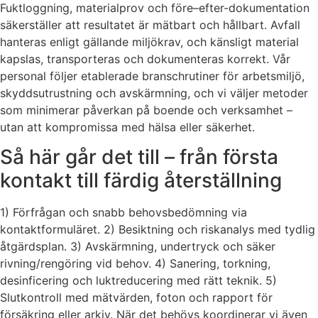
Fuktloggning, materialprov och före–efter-dokumentation
säkerställer att resultatet är mätbart och hållbart. Avfall
hanteras enligt gällande miljökrav, och känsligt material
kapslas, transporteras och dokumenteras korrekt. Vår
personal följer etablerade branschrutiner för arbetsmiljö,
skyddsutrustning och avskärmning, och vi väljer metoder
som minimerar påverkan på boende och verksamhet –
utan att kompromissa med hälsa eller säkerhet.
Så här går det till – från första
kontakt till färdig återställning
1) Förfrågan och snabb behovsbedömning via
kontaktformuläret. 2) Besiktning och riskanalys med tydlig
åtgärdsplan. 3) Avskärmning, undertryck och säker
rivning/rengöring vid behov. 4) Sanering, torkning,
desinficering och luktreducering med rätt teknik. 5)
Slutkontroll med mätvärden, foton och rapport för
försäkring eller arkiv. När det behövs koordinerar vi även