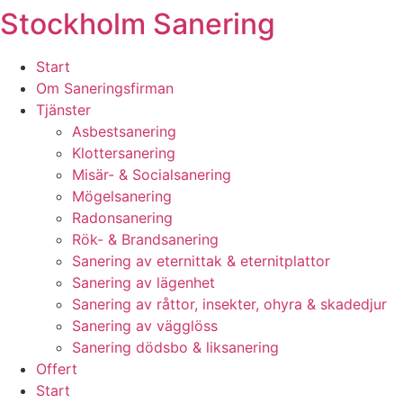
Stockholm Sanering
Skip
to
content
Start
Om Saneringsfirman
Tjänster
Asbestsanering
Klottersanering
Misär- & Socialsanering
Mögelsanering
Radonsanering
Rök- & Brandsanering
Sanering av eternittak & eternitplattor
Sanering av lägenhet
Sanering av råttor, insekter, ohyra & skadedjur
Sanering av vägglöss
Sanering dödsbo & liksanering
Offert
Start