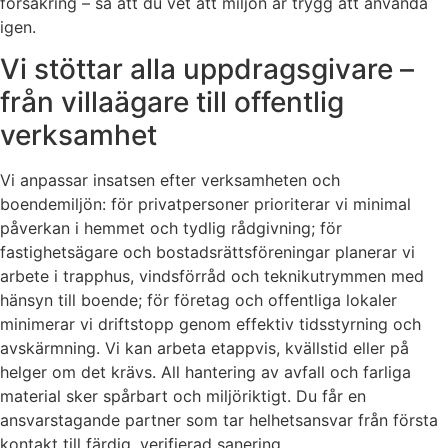
försäkring – så att du vet att miljön är trygg att använda
igen.
Vi stöttar alla uppdragsgivare –
från villaägare till offentlig
verksamhet
Vi anpassar insatsen efter verksamheten och
boendemiljön: för privatpersoner prioriterar vi minimal
påverkan i hemmet och tydlig rådgivning; för
fastighetsägare och bostadsrättsföreningar planerar vi
arbete i trapphus, vindsförråd och teknikutrymmen med
hänsyn till boende; för företag och offentliga lokaler
minimerar vi driftstopp genom effektiv tidsstyrning och
avskärmning. Vi kan arbeta etappvis, kvällstid eller på
helger om det krävs. All hantering av avfall och farliga
material sker spårbart och miljöriktigt. Du får en
ansvarstagande partner som tar helhetsansvar från första
kontakt till färdig, verifierad sanering.