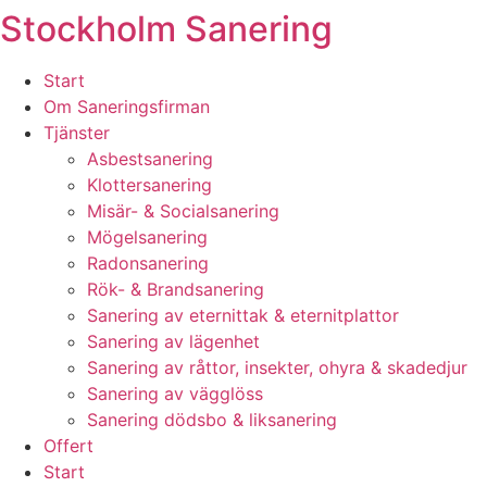
Stockholm Sanering
Skip
to
content
Start
Om Saneringsfirman
Tjänster
Asbestsanering
Klottersanering
Misär- & Socialsanering
Mögelsanering
Radonsanering
Rök- & Brandsanering
Sanering av eternittak & eternitplattor
Sanering av lägenhet
Sanering av råttor, insekter, ohyra & skadedjur
Sanering av vägglöss
Sanering dödsbo & liksanering
Offert
Start