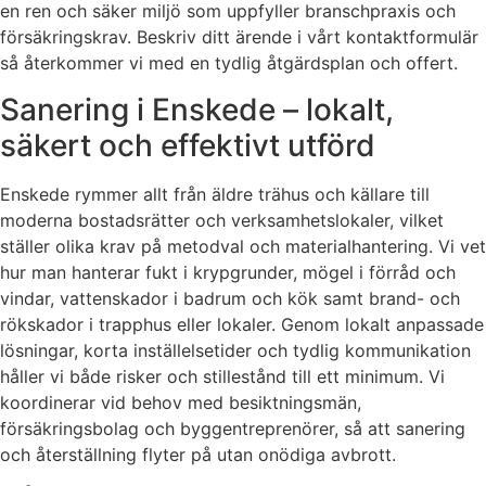
en ren och säker miljö som uppfyller branschpraxis och
försäkringskrav. Beskriv ditt ärende i vårt kontaktformulär
så återkommer vi med en tydlig åtgärdsplan och offert.
Sanering i Enskede – lokalt,
säkert och effektivt utförd
Enskede rymmer allt från äldre trähus och källare till
moderna bostadsrätter och verksamhetslokaler, vilket
ställer olika krav på metodval och materialhantering. Vi vet
hur man hanterar fukt i krypgrunder, mögel i förråd och
vindar, vattenskador i badrum och kök samt brand- och
rökskador i trapphus eller lokaler. Genom lokalt anpassade
lösningar, korta inställelsetider och tydlig kommunikation
håller vi både risker och stillestånd till ett minimum. Vi
koordinerar vid behov med besiktningsmän,
försäkringsbolag och byggentreprenörer, så att sanering
och återställning flyter på utan onödiga avbrott.