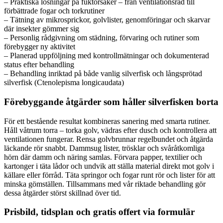
– Praktiska lösningar på fuktorsaker – från ventilationsråd till
förbättrade fogar och torkrutiner
– Tätning av mikrosprickor, golvlister, genomföringar och skarvar
där insekter gömmer sig
– Personlig rådgivning om städning, förvaring och rutiner som
förebygger ny aktivitet
– Planerad uppföljning med kontrollmätningar och dokumenterad
status efter behandling
– Behandling inriktad på både vanlig silverfisk och långsprötad
silverfisk (Ctenolepisma longicaudata)
Förebyggande åtgärder som håller silverfisken borta
För ett bestående resultat kombineras sanering med smarta rutiner.
Håll våtrum torra – torka golv, vädras efter dusch och kontrollera att
ventilationen fungerar. Rensa golvbrunnar regelbundet och åtgärda
läckande rör snabbt. Dammsug lister, trösklar och svåråtkomliga
hörn där damm och näring samlas. Förvara papper, textilier och
kartonger i täta lådor och undvik att ställa material direkt mot golv i
källare eller förråd. Täta springor och fogar runt rör och lister för att
minska gömställen. Tillsammans med vår riktade behandling gör
dessa åtgärder störst skillnad över tid.
Prisbild, tidsplan och gratis offert via formulär