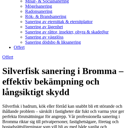
Misär- & Socialsanering
Mögelsanering
Radonsanering
Rök- & Brandsanering
Sanering av eternittak & eternitplattor
Sanering av lägenhet
Sanering av råttor, insekter, ohyra & skadedjur
Sanering av vägglöss
Sanering dödsbo & liksanering
Offert
Offert
Silverfisk sanering i Bromma –
effektiv bekämpning och
långsiktigt skydd
Silverfisk i badrum, kök eller förråd kan snabbt bli ett störande och
ihållande problem – särskilt i fastigheter där fukt och varma ytor ger
perfekta förutsättningar för angrepp. Vår professionella sanering i
Bromma riktar sig till privatpersoner, fastighetsägare, företag och
bostadsrättsföreningar som vill bli av med både vanlig och