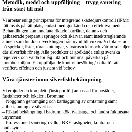
Metodik, medel och uppföljning – trygg sanering
från start till mål
Vi arbetar enligt principerna för integrerad skadedjurskontroll (IPM):
rätt insats på rätt plats, endast med godkända och effektiva medel.
Behandlingen kan innefatta riktade barriärer, damm- och
gelbaserade preparat i springor och skarvar, samt insektsreglerande
ämnen som hindrar utvecklingen från nymf till vuxen. Vi fokuserar
på sprickor, lister, röranslutningar, vitvarusocklar och våtrumsdetaljer
där silverfisk rör sig. Alla produkter är godkända enligt svenska
regelverk och valda för låg lukt och minimal påverkan på
inomhusmiljön. Ett uppföljande kontrollbesök ingår ofta för att
verifiera effekten och justera vid behov.
Våra tjänster inom silverfiskbekämpning
Vi erbjuder en komplett tjänsteportfölj anpassad för bostäder,
fastigheter och lokaler i Bromma:
– Noggrann genomgång och kartläggning av omfattning samt
artbestämning av silverfisk
– Riktad bekämpning i badrum, kök, tvättstuga och andra fuktutsatta
utrymmen
– Professionell sanering i villor, BRF-fastigheter, kontor och
butiksytor