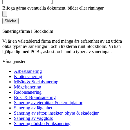
Bifoga gärna eventuella dokument, bilder eller ritningar
Skicka
Saneringsfirma i Stockholm
Vi är en väletablerad firma med många års erfarenhet av att utföra
olika typer av saneringar i och i trakterna runt Stockholm. Vi kan
hjälpa dig med PCB-, asbest- och andra typer av saneringar.
Våra tjänster
Asbestsanering
Klottersanering
Misär- & Socialsanering
Mögelsanering
Radonsanering
Rök- & Brandsanering
Sanering av eternittak & eternitplattor
Sanering av lägenhet
Sanering av råttor, insekter, ohyra & skadedjur
Sanering av vägglöss
Sanering dödsbo & liksanering