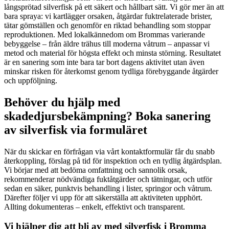
långsprötad silverfisk på ett säkert och hållbart sätt. Vi gör mer än att
bara spraya: vi kartlägger orsaken, åtgärdar fuktrelaterade brister,
tätar gömställen och genomför en riktad behandling som stoppar
reproduktionen. Med lokalkännedom om Brommas varierande
bebyggelse – från äldre trähus till moderna våtrum – anpassar vi
metod och material för högsta effekt och minsta störning. Resultatet
är en sanering som inte bara tar bort dagens aktivitet utan även
minskar risken för återkomst genom tydliga förebyggande åtgärder
och uppföljning.
Behöver du hjälp med
skadedjursbekämpning? Boka sanering
av silverfisk via formuläret
När du skickar en förfrågan via vårt kontaktformulär får du snabb
återkoppling, förslag på tid för inspektion och en tydlig åtgärdsplan.
Vi börjar med att bedöma omfattning och sannolik orsak,
rekommenderar nödvändiga fuktåtgärder och tätningar, och utför
sedan en säker, punktvis behandling i lister, springor och våtrum.
Därefter följer vi upp för att säkerställa att aktiviteten upphört.
Allting dokumenteras – enkelt, effektivt och transparent.
Vi hjälper dig att bli av med silverfisk i Bromma