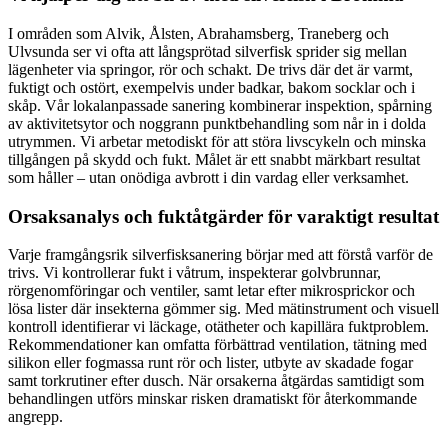
I områden som Alvik, Ålsten, Abrahamsberg, Traneberg och
Ulvsunda ser vi ofta att långsprötad silverfisk sprider sig mellan
lägenheter via springor, rör och schakt. De trivs där det är varmt,
fuktigt och ostört, exempelvis under badkar, bakom socklar och i
skåp. Vår lokalanpassade sanering kombinerar inspektion, spårning
av aktivitetsytor och noggrann punktbehandling som når in i dolda
utrymmen. Vi arbetar metodiskt för att störa livscykeln och minska
tillgången på skydd och fukt. Målet är ett snabbt märkbart resultat
som håller – utan onödiga avbrott i din vardag eller verksamhet.
Orsaksanalys och fuktåtgärder för varaktigt resultat
Varje framgångsrik silverfisksanering börjar med att förstå varför de
trivs. Vi kontrollerar fukt i våtrum, inspekterar golvbrunnar,
rörgenomföringar och ventiler, samt letar efter mikrosprickor och
lösa lister där insekterna gömmer sig. Med mätinstrument och visuell
kontroll identifierar vi läckage, otätheter och kapillära fuktproblem.
Rekommendationer kan omfatta förbättrad ventilation, tätning med
silikon eller fogmassa runt rör och lister, utbyte av skadade fogar
samt torkrutiner efter dusch. När orsakerna åtgärdas samtidigt som
behandlingen utförs minskar risken dramatiskt för återkommande
angrepp.