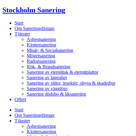
Skip
Stockholm Sanering
to
content
Start
Om Saneringsfirman
Tjänster
Asbestsanering
Klottersanering
Misär- & Socialsanering
Mögelsanering
Radonsanering
Rök- & Brandsanering
Sanering av eternittak & eternitplattor
Sanering av lägenhet
Sanering av råttor, insekter, ohyra & skadedjur
Sanering av vägglöss
Sanering dödsbo & liksanering
Offert
Start
Om Saneringsfirman
Tjänster
Asbestsanering
Klottersanering