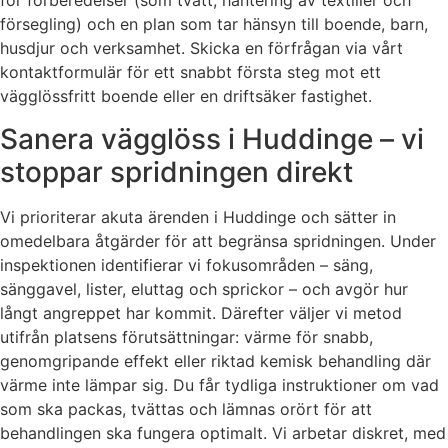
för förberedelser (som tvätt, hantering av textilier och
försegling) och en plan som tar hänsyn till boende, barn,
husdjur och verksamhet. Skicka en förfrågan via vårt
kontaktformulär för ett snabbt första steg mot ett
vägglössfritt boende eller en driftsäker fastighet.
Sanera vägglöss i Huddinge – vi
stoppar spridningen direkt
Vi prioriterar akuta ärenden i Huddinge och sätter in
omedelbara åtgärder för att begränsa spridningen. Under
inspektionen identifierar vi fokusområden – säng,
sänggavel, lister, eluttag och sprickor – och avgör hur
långt angreppet har kommit. Därefter väljer vi metod
utifrån platsens förutsättningar: värme för snabb,
genomgripande effekt eller riktad kemisk behandling där
värme inte lämpar sig. Du får tydliga instruktioner om vad
som ska packas, tvättas och lämnas orört för att
behandlingen ska fungera optimalt. Vi arbetar diskret, med