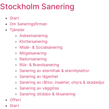
Stockholm Sanering
Skip
to
content
Start
Om Saneringsfirman
Tjänster
Asbestsanering
Klottersanering
Misär- & Socialsanering
Mögelsanering
Radonsanering
Rök- & Brandsanering
Sanering av eternittak & eternitplattor
Sanering av lägenhet
Sanering av råttor, insekter, ohyra & skadedjur
Sanering av vägglöss
Sanering dödsbo & liksanering
Offert
Start